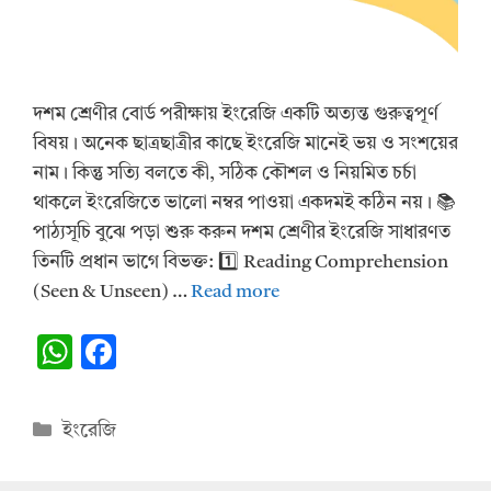
দশম শ্রেণীর বোর্ড পরীক্ষায় ইংরেজি একটি অত্যন্ত গুরুত্বপূর্ণ
বিষয়। অনেক ছাত্রছাত্রীর কাছে ইংরেজি মানেই ভয় ও সংশয়ের
নাম। কিন্তু সত্যি বলতে কী, সঠিক কৌশল ও নিয়মিত চর্চা
থাকলে ইংরেজিতে ভালো নম্বর পাওয়া একদমই কঠিন নয়। 📚
পাঠ্যসূচি বুঝে পড়া শুরু করুন দশম শ্রেণীর ইংরেজি সাধারণত
তিনটি প্রধান ভাগে বিভক্ত: 1️⃣ Reading Comprehension
(Seen & Unseen) …
Read more
W
F
h
ac
at
e
Categories
ইংরেজি
s
b