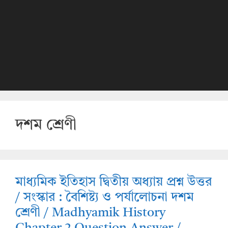
দশম শ্রেণী
মাধ্যমিক ইতিহাস দ্বিতীয় অধ্যায় প্রশ্ন উত্তর
/ সংস্কার : বৈশিষ্ট্য ও পর্যালোচনা দশম
শ্রেণী / Madhyamik History