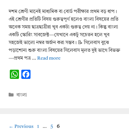
দশম শ্রেণী মানেই মাধ্যমিক বা বোর্ড পরীক্ষার প্রথম বড় ধাপ।
এই শ্রেণীর প্রতিটি বিষয় গুরুত্বপূর্ণ হলেও বাংলা বিষয়ের প্রতি
অনেক সময় ছাত্রছাত্রীরা খুব একটা গুরুত্ব দেয় না। কিন্তু বাংলা
একটি স্কোরিং সাবজেক্ট—যেখানে একটু সচেতন হলে খুব
সহজেই ভালো নম্বর অর্জন করা সম্ভব। 📝 সিলেবাস বুঝে
পড়াশোনা শুরু বাংলা বিষয়ের সিলেবাস মূলত দুই ভাগে বিভক্ত
—প্রথম পত্র …
Read more
W
F
h
ac
at
e
Categories
বাংলা
s
b
A
o
p
o
Page
Page
Page
←
Previous
1
…
5
6