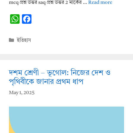
mcq প্রশ্ন উত্তর saq প্রশ্ন উত্তর 2 মার্কের …
Read more
W
F
h
ac
at
e
Categories
ইতিহাস
s
b
A
o
p
o
দশম শ্রেণী – ভূগোল: নিজের দেশ ও
p
k
পৃথিবীকে জানার প্রথম ধাপ
May 1, 2025