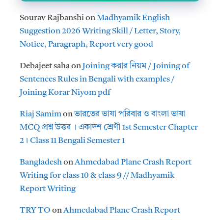
Sourav Rajbanshi
on
Madhyamik English
Suggestion 2026 Writing Skill / Letter, Story,
Notice, Paragraph, Report very good
Debajeet saha
on
Joining করার নিয়ম / Joining of
Sentences Rules in Bengali with examples /
Joining Korar Niyom pdf
Riaj Samim
on
ভারতের ভাষা পরিবার ও বাংলা ভাষা
MCQ প্রশ্ন উত্তর । একাদশ শ্রেণী 1st Semester Chapter
2। Class 11 Bengali Semester 1
Bangladesh
on
Ahmedabad Plane Crash Report
Writing for class 10 & class 9 // Madhyamik
Report Writing
TRY TO
on
Ahmedabad Plane Crash Report