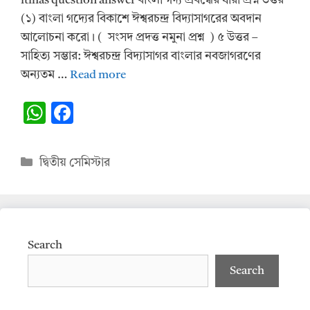
itihas question answer বাংলা গদ্য প্রবন্ধের ধারা প্রশ্ন উত্তর
(১) বাংলা গদ্যের বিকাশে ঈশ্বরচন্দ্র বিদ্যাসাগরের অবদান
আলোচনা করো। ( সংসদ প্রদত্ত নমুনা প্রশ্ন ) ৫ উত্তর –
সাহিত্য সম্ভার: ঈশ্বরচন্দ্র বিদ্যাসাগর বাংলার নবজাগরণের
অন্যতম …
Read more
W
F
h
ac
at
e
Categories
দ্বিতীয় সেমিস্টার
s
b
A
o
p
o
p
k
Search
Search