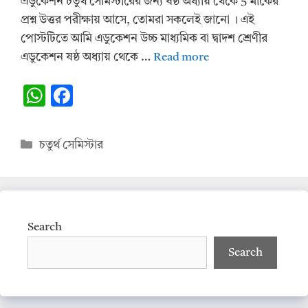
এডুকেশন চতুর্থ সেমিস্টারের জন্য ষষ্ঠ অধ্যায় থেকে 5 মার্কের
প্রশ্ন উত্তর পরীক্ষায় আসে, তোমরা সকলেই জানো । এই
পোস্টটিতে আমি এডুকেশন উচ্চ মাধ্যমিক বা দ্বাদশ শ্রেণীর
এডুকেশন ষষ্ঠ অধ্যায় থেকে …
Read more
W
F
h
ac
at
e
Categories
চতুর্থ সেমিস্টার
s
b
A
o
p
o
p
k
Search
Search