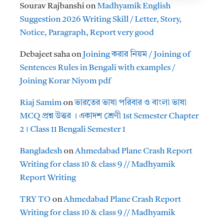
Sourav Rajbanshi
on
Madhyamik English
Suggestion 2026 Writing Skill / Letter, Story,
Notice, Paragraph, Report very good
Debajeet saha
on
Joining করার নিয়ম / Joining of
Sentences Rules in Bengali with examples /
Joining Korar Niyom pdf
Riaj Samim
on
ভারতের ভাষা পরিবার ও বাংলা ভাষা
MCQ প্রশ্ন উত্তর । একাদশ শ্রেণী 1st Semester Chapter
2। Class 11 Bengali Semester 1
Bangladesh
on
Ahmedabad Plane Crash Report
Writing for class 10 & class 9 // Madhyamik
Report Writing
TRY TO
on
Ahmedabad Plane Crash Report
Writing for class 10 & class 9 // Madhyamik