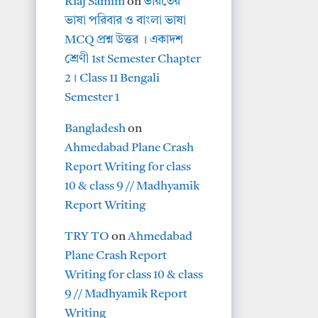
Riaj Samim
on
ভারতের
ভাষা পরিবার ও বাংলা ভাষা
MCQ প্রশ্ন উত্তর । একাদশ
শ্রেণী 1st Semester Chapter
2। Class 11 Bengali
Semester 1
Bangladesh
on
Ahmedabad Plane Crash
Report Writing for class
10 & class 9 // Madhyamik
Report Writing
TRY TO
on
Ahmedabad
Plane Crash Report
Writing for class 10 & class
9 // Madhyamik Report
Writing