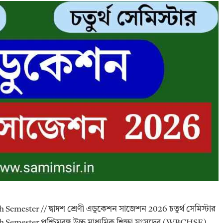
emester // দ্বাদশ শ্রেণী এডুকেশন সাজেশন 2026 চতুর্থ সেমিস্টার
 Semester পশ্চিমবঙ্গ উচ্চ মাধ্যমিক শিক্ষা সংসদের (WBCHSE)