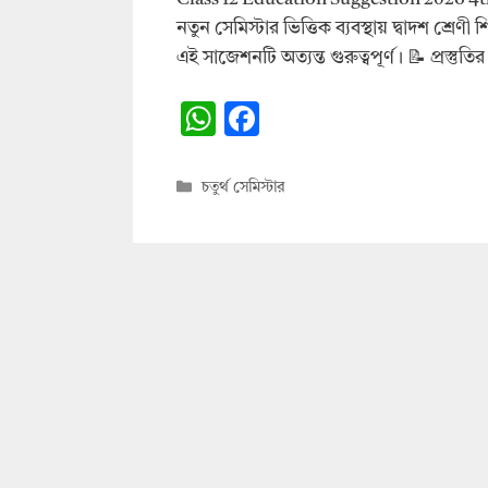
নতুন সেমিস্টার ভিত্তিক ব্যবস্থায় দ্বাদশ শ্রেণী
এই সাজেশনটি অত্যন্ত গুরুত্বপূর্ণ। 📝 প্রস্তুতি
W
F
h
ac
at
e
Categories
চতুর্থ সেমিস্টার
s
b
A
o
p
o
p
k