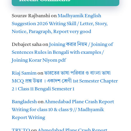
Sourav Rajbanshi
on
Madhyamik English
Suggestion 2026 Writing Skill / Letter, Story,
Notice, Paragraph, Report very good
Debajeet saha
on
Joining করার নিয়ম / Joining of
Sentences Rules in Bengali with examples /
Joining Korar Niyom pdf
Riaj Samim
on
ভারতের ভাষা পরিবার ও বাংলা ভাষা
MCQ প্রশ্ন উত্তর । একাদশ শ্রেণী 1st Semester Chapter
2। Class 11 Bengali Semester 1
Bangladesh
on
Ahmedabad Plane Crash Report
Writing for class 10 & class 9 // Madhyamik
Report Writing
TRY TO
on
Ahmedabad Plane Crash Report