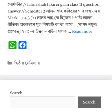
সেমিস্টার // lalon shah fakirer gaan class 11 question
answer // Semester 2 লালন শাহ ফকিরের গান প্রশ্ন উত্তর
Mark – 2 + 3 (১) লালন শাহ্ কে ছিলেন ? পাঠ্য লালন-
গীতিকা অবলম্বনে মূল বিষয়টি ব্যাখ্যা করো। [সংসদ নমুনা
প্রশ্নপত্র] ২+৩=৫ উত্তর – বাউল সাধক …
Read more
W
F
h
ac
at
e
Categories
দ্বিতীয় সেমিস্টার
s
b
A
o
p
o
p
k
Search
Search