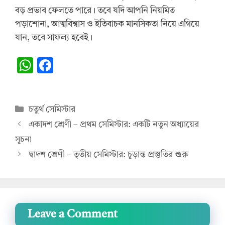
বড় প্রভাব ফেলতে পারে। তবে যদি আপনি নিয়মিত
পড়াশোনা, আত্মবিশ্বাস ও ইতিবাচক মানসিকতা নিয়ে এগিয়ে
যান, তবে সাফল্য হবেই।
W
F
h
ac
at
e
Categories
চতুর্থ সেমিস্টার
s
b
একাদশ শ্রেণী – প্রথম সেমিস্টার: একটি নতুন অধ্যায়ের
A
o
সূচনা
p
o
দ্বাদশ শ্রেণী – তৃতীয় সেমিস্টার: চূড়ান্ত প্রস্তুতির শুরু
p
k
Leave a Comment