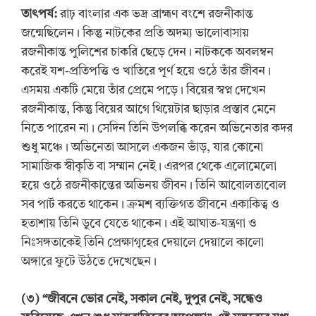
তাৎপর্য:
রাঢ় বাংলার এক ভদ্র ব্রাহ্মণ বংশে রজনীকান্ত
জন্মেছিলেন। কিন্তু নাটকের প্রতি অদম্য ভালোবাসায়
রজনীকান্ত পুলিশের চাকরি ছেড়ে দেন। নাটককে অবলম্বন
করেই যশ-প্রতিপত্তি ও খাতিরে পূর্ণ হয়ে ওঠে তাঁর জীবন।
এসময় একটি মেয়ে তাঁর প্রেমে পড়ে। বিয়ের স্বপ্ন দেখেন
রজনীকান্ত, কিন্তু বিয়ের আগে থিয়েটার ছাড়ার প্রস্তাব মেনে
নিতে পারেন না। সেদিন তিনি উপলব্ধি করেন অভিনেতার কদর
শুধু মঞ্চে। অভিনেতা আসলে একজন ভাঁড়, যার কোনো
সামাজিক স্বীকৃতি বা সম্মান নেই। এরপর থেকে এলোমেলো
হয়ে ওঠে রজনীকান্তের অভিনয় জীবন। তিনি আবোলতাবোল
সব পার্ট করতে থাকেন। ক্রমশ ব্যক্তিগত জীবনে একাকিত্ব ও
হতাশায় তিনি ডুবে যেতে থাকেন। এই আঘাত-যন্ত্রণা ও
নিঃসঙ্গতাকেই তিনি প্রেক্ষাগৃহের দেয়ালে দেয়ালে কালো
অঙ্গারে ফুটে উঠতে দেখেছেন।
(
৩
) “
জীবনে ভোর নেই, সকাল নেই, দুপুর নেই, সন্ধেও