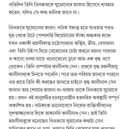
প্রতিদিন তিনি গ্রিনরুমকে ঘুমোনোর জায়গা হিসেবে ব্যবহার
করেন, যদিও সে-কথা মালিক জানে না।
গ্রিনরুমে ঘুমোনোর কারণ: নাটক সমাপ্ত হয়ে যাওয়ার পরও
ঘুম থেকে উঠে পেশাদারি থিয়েটারের ফাঁকা অন্ধকার মঞ্চে
যখন একাকী রজনীকান্ত চট্টোপাধ্যায় অস্থির, ভীত, বেসামাল
এবং তিনি উইংস দিয়ে বেরোনোর চেষ্টা করলে ময়লা পাজামা
ও কালো চাদর গায়ে এলোমেলো চুলে আর-এক বৃদ্ধ এসে
ঢোকেন। তিনি প্রম্পটার কালীনাথ সেন। প্রথমে বৃদ্ধ রজনীবাবু
কালীনাথকে চিনতে পারেনি। পরে তার পরিচয় জানতে পারলে
এত রাতে তিনি কী করছেন জানতে চাইলে বৃদ্ধ কালীনাথ সেন
জানান তার শোয়ার জায়গা না-থাকায় তাকে গ্রিনরুমে ঘুমোতে
হয়। তখন এই মানুষটির চালচুলোহীন হতদরিদ্র অবস্থাটি সম্পূর্ণ
প্রকাশিত হয়। নাটককে ভালোবেসে নিজের ব্যক্তিজীবনের
সুখস্বাচ্ছন্দ্যের দিকে তাকাননি কালীনাথ সেন। তাই তিনি
রজনীবাবুকে বলেছেন গ্রিনরুমে ঘুমানোর কথাটা যেন