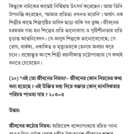
কিছুকে নাটকের কাছেই নির্দ্বিধায় উৎসর্গ করেছেন। আজ তিনি
উপলব্ধি করেছেন, ‘আমার প্রতিভা এখনও মরেনি’। অর্থাৎ এক
শিল্পীর কাছে শিল্পসৃষ্টির তাগিদ ছাড়া বাকি সব তুচ্ছ। জীবনের
চরমতম সত্য হল শিল্পের প্রতি ভালোবাসা ও সৃষ্টিশীলতার প্রতি
চূড়ান্ত আত্মনিবেদন। যে-মানুষ শিল্পকে ভালোবেসেছে; সে
রোগ, বার্ধক্য, একাকিত্ব ও মৃত্যুভয়কে হেলায় অবজ্ঞা করে
চলে। প্রশ্নোদ্ভূত অংশে শিল্পী রজনীকান্ত চট্টোপাধ্যায় সে কথাই
বলতে চেয়েছেন।
(
১০
) “
এই তো জীবনের নিয়ম!
’
–
জীবনের কোন নিয়মের কথা
বলা হয়েছে
? এই উক্তির মধ্য দিয়ে বক্তার কোন্ মানসিকতার
পরিচয় পাওয়া যায়
?
২+৩=৫
উত্তর:
জীবনের কঠোর নিয়ম:
অজিতেশ বন্দ্যোপাধ্যায় রচিত ‘নানা