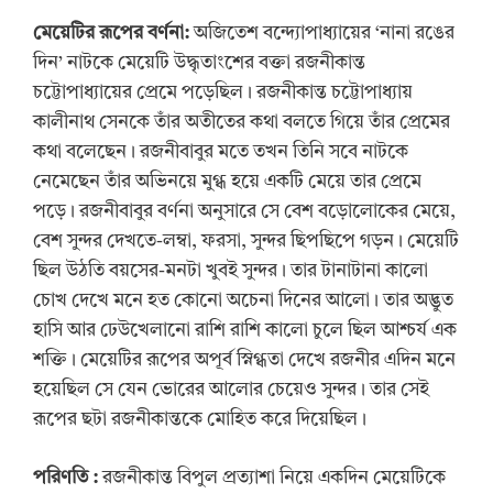
মেয়েটির রূপের বর্ণনা:
অজিতেশ বন্দ্যোপাধ্যায়ের ‘নানা রঙের
দিন’ নাটকে মেয়েটি উদ্ধৃতাংশের বক্তা রজনীকান্ত
চট্টোপাধ্যায়ের প্রেমে পড়েছিল। রজনীকান্ত চট্টোপাধ্যায়
কালীনাথ সেনকে তাঁর অতীতের কথা বলতে গিয়ে তাঁর প্রেমের
কথা বলেছেন। রজনীবাবুর মতে তখন তিনি সবে নাটকে
নেমেছেন তাঁর অভিনয়ে মুগ্ধ হয়ে একটি মেয়ে তার প্রেমে
পড়ে। রজনীবাবুর বর্ণনা অনুসারে সে বেশ বড়োলোকের মেয়ে,
বেশ সুন্দর দেখতে-লম্বা, ফরসা, সুন্দর ছিপছিপে গড়ন। মেয়েটি
ছিল উঠতি বয়সের-মনটা খুবই সুন্দর। তার টানাটানা কালো
চোখ দেখে মনে হত কোনো অচেনা দিনের আলো। তার অদ্ভুত
হাসি আর ঢেউখেলানো রাশি রাশি কালো চুলে ছিল আশ্চর্য এক
শক্তি। মেয়েটির রূপের অপূর্ব স্নিগ্ধতা দেখে রজনীর এদিন মনে
হয়েছিল সে যেন ভোরের আলোর চেয়েও সুন্দর। তার সেই
রূপের ছটা রজনীকান্তকে মোহিত করে দিয়েছিল।
পরিণতি
:
রজনীকান্ত বিপুল প্রত্যাশা নিয়ে একদিন মেয়েটিকে