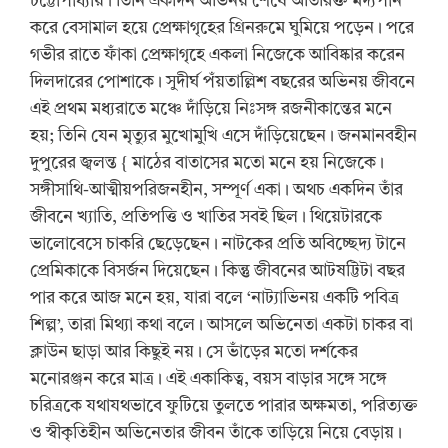
চট্টোপাধ্যায়। তিনি একদিন অভিনয় শেষে অতিরিক্ত মদ্যপান
করে বেসামাল হয়ে প্রেক্ষাগৃহের গ্রিনরুমে ঘুমিয়ে পড়েন। পরে
গভীর রাতে ফাঁকা প্রেক্ষাগৃহে একলা নিজেকে আবিষ্কার করেন
দিলদারের পোশাকে। সুদীর্ঘ পঁয়তাল্লিশ বছরের অভিনয় জীবনে
এই প্রথম মধ্যরাতে মঞ্চে দাঁড়িয়ে নিঃসঙ্গ রজনীকান্তের মনে
হয়; তিনি যেন মৃত্যুর মুখোমুখি এসে দাঁড়িয়েছেন। জনমানবহীন
দুপুরের জ্বলন্ত { মাঠের বাতাসের মতো মনে হয় নিজেকে।
সঙ্গীসাথি-আত্মীয়পরিজনহীন, সম্পূর্ণ একা। অথচ একদিন তাঁর
জীবনে খ্যাতি, প্রতিপত্তি ও খাতির সবই ছিল। থিয়েটারকে
ভালোবেসে চাকরি ছেড়েছেন। নাটকের প্রতি অবিচ্ছেদ্য টানে
প্রেমিকাকে বিসর্জন দিয়েছেন। কিন্তু জীবনের আটষট্টিটা বছর
পার করে আজ মনে হয়, যারা বলে ‘নাট্যাভিনয় একটি পবিত্র
শিল্প’, তারা মিথ্যা কথা বলে। আসলে অভিনেতা একটা চাকর বা
ক্লাউন ছাড়া আর কিছুই নয়। সে ভাঁড়ের মতো দর্শকের
মনোরঞ্জন করে মাত্র। এই একাকিত্ব, বয়স বাড়ার সঙ্গে সঙ্গে
চরিত্রকে যথাযথভাবে ফুটিয়ে তুলতে পারার অক্ষমতা, পরিত্যক্ত
ও স্বীকৃতিহীন অভিনেতার জীবন তাঁকে তাড়িয়ে নিয়ে বেড়ায়।