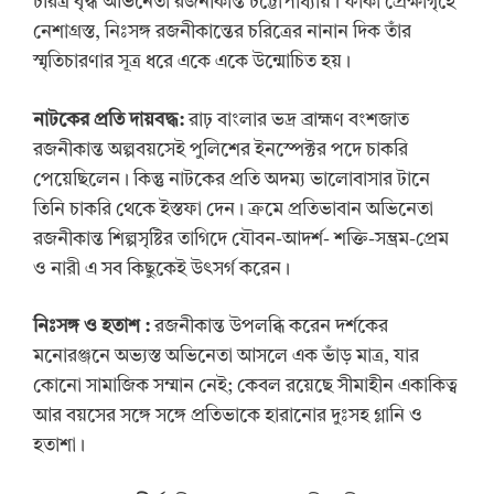
চরিত্র বৃদ্ধ অভিনেতা রজনীকান্ত চট্টোপাধ্যায়। ফাঁকা প্রেক্ষাগৃহে
নেশাগ্রস্ত, নিঃসঙ্গ রজনীকান্তের চরিত্রের নানান দিক তাঁর
স্মৃতিচারণার সূত্র ধরে একে একে উন্মোচিত হয়।
নাটকের প্রতি দায়বদ্ধ:
রাঢ় বাংলার ভদ্র ব্রাহ্মণ বংশজাত
রজনীকান্ত অল্পবয়সেই পুলিশের ইনস্পেক্টর পদে চাকরি
পেয়েছিলেন। কিন্তু নাটকের প্রতি অদম্য ভালোবাসার টানে
তিনি চাকরি থেকে ইস্তফা দেন। ক্রমে প্রতিভাবান অভিনেতা
রজনীকান্ত শিল্পসৃষ্টির তাগিদে যৌবন-আদর্শ- শক্তি-সম্ভ্রম-প্রেম
ও নারী এ সব কিছুকেই উৎসর্গ করেন।
নিঃসঙ্গ ও হতাশ
:
রজনীকান্ত উপলব্ধি করেন দর্শকের
মনোরঞ্জনে অভ্যস্ত অভিনেতা আসলে এক ভাঁড় মাত্র, যার
কোনো সামাজিক সম্মান নেই; কেবল রয়েছে সীমাহীন একাকিত্ব
আর বয়সের সঙ্গে সঙ্গে প্রতিভাকে হারানোর দুঃসহ গ্লানি ও
হতাশা।