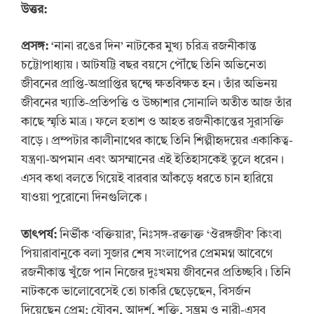
উত্তর:
প্রসঙ্গ:
‘নানা রঙের দিন’ নাটকের মুখ্য চরিত্র রজনীকান্ত
চট্টোপাধ্যায়। আটষট্টি বছর বয়সে পৌঁছে তিনি অভিনেতা
জীবনের প্রাপ্তি-অপ্রাপ্তির দ্বন্দ্বে ক্ষতবিক্ষত হন। তাঁর অভিনয়
জীবনের খ্যাতি-প্রতিপত্তি ও উচ্চাশার সোনালি অতীত আজ তাঁর
কাছে স্মৃতি মাত্র। ফলে হতাশ ও আহত রজনীকান্তের সুরাসক্তি
বাড়ে। প্রম্পটার কালীনাথের কাছে তিনি শিল্পীহৃদয়ের একাকিত্ব-
যন্ত্রণা-অপমান এবং অসম্মানের এই ইতিহাসকেই তুলে ধরেন।
এসব কথা বলতে গিয়েই বারবার আঁকড়ে ধরতে চান হারিয়ে
যাওয়া পুরোনো দিনগুলিকে।
তাৎপর্য:
নির্ভীক ‘বক্তিয়ার’, নিঃসঙ্গ-রক্তাক্ত ‘ঔরঙ্গজীব’ কিংবা
পিয়ারাবানুকে বলা সুজার শেষ সংলাপের প্রেমমগ্ন আবেগে
রজনীকান্ত খুঁজে পান নিজের দুঃখময় জীবনের প্রতিচ্ছবি। তিনি
নাটককে ভালোবেসেই তো চাকরি ছেড়েছেন, বিসর্জন
দিয়েছেন প্রেম; যৌবন, আদর্শ, শক্তি, সম্ভ্রম ও নারী-এসব