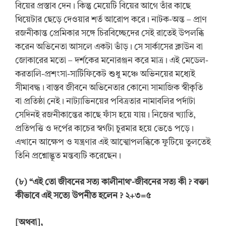
বিয়ের প্রস্তাব দেন। কিন্তু মেয়েটি বিয়ের আগে তাঁর কাছে
থিয়েটার ছেড়ে দেওয়ার শর্ত আরোপ করে। নাটক-অন্ত – প্রাণ
রজনীকান্ত প্রেমিকার সঙ্গে চিরবিচ্ছেদের সেই রাতেই উপলব্ধি
করেন অভিনেতা আসলে একটা ভাঁড়। সে সার্কাসের ক্লাউন বা
জোকারের মতো – দর্শকের মনোরঞ্জন করে মাত্র। এই মেডেল-
করতালি-প্রশংসা-সার্টিফিকেট শুধু মঞ্চে অভিনয়ের মধ্যেই
সীমাবদ্ধ। বাস্তব জীবনে অভিনেতার কোনো সামাজিক স্বীকৃতি
বা প্রতিষ্ঠা নেই। নাট্যাভিনয়ের পবিত্রতার নামাবলির পর্দাটা
সেদিনই রজনীকান্তের কাছে ফাঁস হয়ে যায়। নিজের খ্যাতি,
প্রতিপত্তি ও দর্পের কাচের স্বর্গটা চুরমার হয়ে ভেঙে পড়ে।
এখানে আক্ষেপ ও যন্ত্রণার এই আত্মোপলব্ধিকে ফুটিয়ে তুলতেই
তিনি প্রশ্নোদ্ভূত মন্তব্যটি করেছেন।
(
৮
) “
এই তো জীবনের সত্য কালীনাথ
’
-জীবনের সত্য কী
?
বক্তা
কীভাবে এই সত্যে উপনীত হলেন
?
২+৩=৫
[
অথবা
]
,