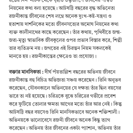
রঙের দিন’ নাটক থেকে গৃহীত উদ্ধৃতাংশে জীবনের শাশ্বত
নিয়মের কথা বলা হয়েছে। আটষট্টি বছরের বৃদ্ধ অভিনেতা
রজনীকান্ত জীবনের শেষ লগ্নে অনেক দুঃখ-কষ্ট-যন্ত্রণা ও
হতাশায় দার্শনিকের মতো জীবনসত্যের অমোঘ নিয়মের কথা
ব্যক্ত কালীনাথের কাছে করেছেন। তাঁর কথায়, পৃথিবীতে জন্ম-
জরা-মৃত্যু স্বাভাবিক জীবকূলের ওপর প্রভাব বিস্তার করে, শিল্পী
তার ব্যতিক্রম নয়। জগতের এই চিরন্তন নিয়ম সকলকেই
মানতে হয়। রজনীকান্তের ক্ষেত্রেও তা প্রযোজ্য।
বক্তার মানসিকতা
:
দীর্ঘ পঁয়তাল্লিশ বছরের অভিনয় জীবনে
রজনীকান্ত বহু বিচিত্র অভিজ্ঞতা সঞ্চয় করেছেন। তিনি অনুভব
করেছেন, যৌবনকালে অভিনয়ের যে দক্ষতা তাঁর ছিল বয়সের
ভারে তা নষ্ট হয়েছে। চরিত্রকে বুঝে চরিত্রের গভীরে প্রবেশ
করে ফুটিয়ে তোলার ক্ষমতা আগের মতো তাঁর আর নেই। কিন্তু
আটষট্টি বছর বয়সেও তিনি মানসিকভাবে অনেক শক্তিশালী।
অভিনয়কে ভালোবেসে রজনী জীবনে অনেক কিছু ত্যাগ
করেছেন। অভিনয় তাঁর জীবনের একটা প্যাশান, অভিনয় তাঁর