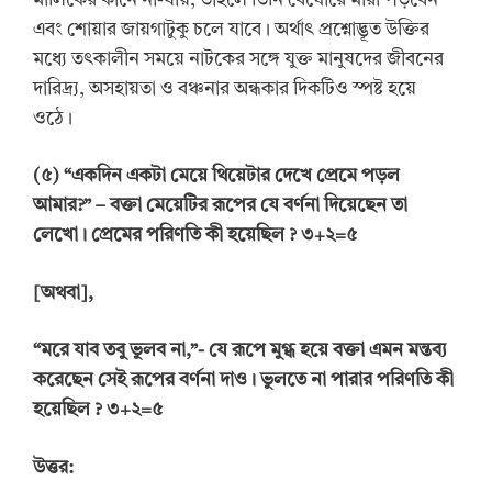
মালিকের কানে না-যায়, তাহলে তিনি বেঘোরে মারা পড়বেন
এবং শোয়ার জায়গাটুকু চলে যাবে। অর্থাৎ প্রশ্নোদ্ভূত উক্তির
মধ্যে তৎকালীন সময়ে নাটকের সঙ্গে যুক্ত মানুষদের জীবনের
দারিদ্র্য, অসহায়তা ও বঞ্চনার অন্ধকার দিকটিও স্পষ্ট হয়ে
ওঠে।
(
৫
) “
একদিন একটা মেয়ে থিয়েটার দেখে প্রেমে পড়ল
আমার?”
–
বক্তা মেয়েটির রূপের যে
বর্ণনা দিয়েছেন তা
লেখো। প্রেমের পরিণতি কী হয়েছিল
?
৩+২=৫
[
অথবা
]
,
“
মরে যাব তবু ভুলব না,”-
যে রূপে মুগ্ধ হয়ে বক্তা এমন মন্তব্য
করেছেন সেই রূপের বর্ণনা দাও। ভুলতে না
পারার পরিণতি কী
হয়েছিল
?
৩+২=৫
উত্তর: