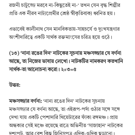
রজনী চাটুজ্জে মরবে না-কিছুতেই না-‘ তখন যেন বৃদ্ধ শিল্পীর
প্রতি এক নীরব নাট্যপ্রেমীর শ্রেষ্ঠ স্বীকৃতিবাক্য ধ্বনিত হয়।
এভাবেই কালীনাথ সেন মানবিকতায়-সাহচর্যে ও দুঃখযন্ত্রণার
অংশীদারিত্বে একটি সার্থক রক্তমাংসের চরিত্র হয়ে ওঠে।
(
১৩
) ‘
নানা রঙের দিন
’
নাটকের সূচনায় মঞ্চসজ্জার যে বর্ণনা
আছে, তা নিজের ভাষায় লেখো। নাটকটির নামকরণ কতখানি
সার্থক-তা আলোচনা করো।
২+৩=৫
উত্তর:
মঞ্চসজ্জার বর্ণনা:
‘নানা রঙের দিন’ নাটকের সূচনায়
মঞ্চসজ্জার যে বর্ণনা আছে, তা এইরূপ-পর্দা ওঠার সঙ্গে সঙ্গে
দেখা যায় একটি পেশাদারি থিয়েটারের ফাঁকা রঙ্গমঞ্চ। প্রায়
অন্ধকার সেই মঞ্চে রয়েছে রাত্রে অভিনীত ‘সাজাহান’ নাটকের
দৃশ্যপট, আর বেশ কিছু জিনিসপত্র এদিক-ওদিক ছড়ানো।