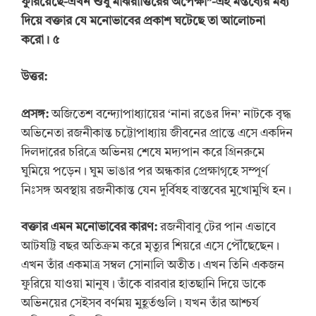
ফুরিয়েছে-এখন শুধু মাঝরাত্তিরের অপেক্ষা”-এই মন্তব্যের মধ্য
দিয়ে বক্তার যে মনোভাবের প্রকাশ ঘটেছে তা আলোচনা
করো। ৫
উত্তর:
প্রসঙ্গ:
অজিতেশ বন্দ্যোপাধ্যায়ের ‘নানা রঙের দিন’ নাটকে বৃদ্ধ
অভিনেতা রজনীকান্ত চট্টোপাধ্যায় জীবনের প্রান্তে এসে একদিন
দিলদারের চরিত্রে অভিনয় শেষে মদ্যপান করে গ্রিনরুমে
ঘুমিয়ে পড়েন। ঘুম ভাঙার পর অন্ধকার প্রেক্ষাগৃহে সম্পূর্ণ
নিঃসঙ্গ অবস্থায় রজনীকান্ত যেন দুর্বিষহ বাস্তবের মুখোমুখি হন।
বক্তার এমন মনোভাবের কারণ:
রজনীবাবু টের পান এভাবে
আটষট্টি বছর অতিক্রম করে মৃত্যুর শিয়রে এসে পৌঁছেছেন।
এখন তাঁর একমাত্র সম্বল সোনালি অতীত। এখন তিনি একজন
ফুরিয়ে যাওয়া মানুষ। তাঁকে বারবার হাতছানি দিয়ে ডাকে
অভিনয়ের সেইসব বর্ণময় মুহূর্তগুলি। যখন তাঁর আশ্চর্য