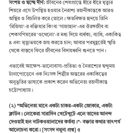
সংশয় ও
দ্বন্দ্বে
দীর্ণ:
জীবনের শেষপ্রান্তে ধীরে ধীরে মৃত্যুর
শিয়রে এসে উপস্থিত হওয়ার নৈরাশ্য রজনীকান্তকে আরও
অস্থির ও বিচলিত করে তোলে। ক্ষতবিক্ষত হৃদয়ে তিনি
‘রিজিয়া’-র বক্তিয়ার কিংবা ‘সাজাহান’-এর ঔরঙ্গজীব বা
শেকসপিয়রের ‘ওথেলো’-র মধ্য দিয়ে বার্ধক্য, ব্যাধি, একাকিত্ব
৪ এবং মৃত্যুভয়কে জয় করতে চান; আবার পরমুহূর্তেই স্মৃতি
থেকে বাস্তবে ফিরে জীবনের বিদায়ধ্বনি শুনতে পান।
এভাবেই আক্ষেপ-ভালোবাসা-প্রতিভা ও নৈরাশ্যের দ্বন্দুময়
টানাপোড়েনে এক নিঃসঙ্গ শিল্পীর অন্তরের একাকিত্বের
অনুভূতির ভাষ্যকে প্রকাশ করেন অভিনেতা রজনীকান্ত
চট্টোপাধ্যায়।
(
২
) “
অভিনেতা মানে একটা চাকর-একটা জোকার, একটা
ক্লাউন। লোকেরা সারাদিন খেটেখুটে এলে তাদের আনন্দ
দেওয়াই হল নাটকওয়ালাদের কর্তব্য।”- বক্তার কথার তাৎপর্য
আলোচনা করো।
[সংসদ নমুনা প্রশ্ন] ৫