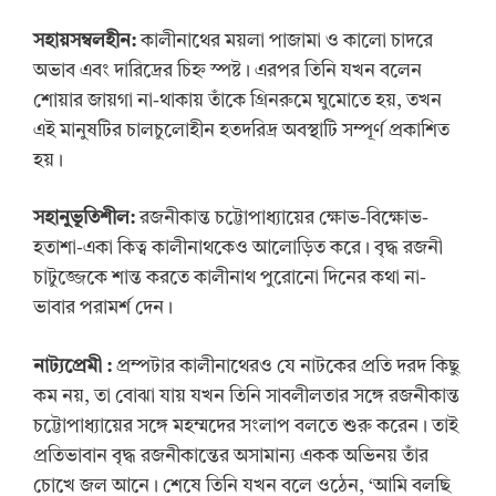
সহায়সম্বলহীন:
কালীনাথের ময়লা পাজামা ও কালো চাদরে
অভাব এবং দারিদ্রের চিহ্ন স্পষ্ট। এরপর তিনি যখন বলেন
শোয়ার জায়গা না-থাকায় তাঁকে গ্রিনরুমে ঘুমোতে হয়, তখন
এই মানুষটির চালচুলোহীন হতদরিদ্র অবস্থাটি সম্পূর্ণ প্রকাশিত
হয়।
সহানুভূতিশীল:
রজনীকান্ত চট্টোপাধ্যায়ের ক্ষোভ-বিক্ষোভ-
হতাশা-একা কিত্ব কালীনাথকেও আলোড়িত করে। বৃদ্ধ রজনী
চাটুজ্জেকে শান্ত করতে কালীনাথ পুরোনো দিনের কথা না-
ভাবার পরামর্শ দেন।
নাট্যপ্রেমী :
প্রম্পটার কালীনাথেরও যে নাটকের প্রতি দরদ কিছু
কম নয়, তা বোঝা যায় যখন তিনি সাবলীলতার সঙ্গে রজনীকান্ত
চট্টোপাধ্যায়ের সঙ্গে মহম্মদের সংলাপ বলতে শুরু করেন। তাই
প্রতিভাবান বৃদ্ধ রজনীকান্তের অসামান্য একক অভিনয় তাঁর
চোখে জল আনে। শেষে তিনি যখন বলে ওঠেন, ‘আমি বলছি