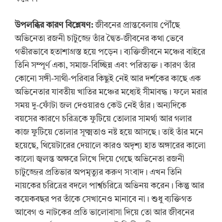
উপলব্ধির কারণ বিশ্লেষণ:
জীবনের প্রান্তবেলায় পৌঁছে
অভিনেতা রজনী চাটুজ্জে তাঁর দ্বৈত-জীবনের কথা ভেবে
গভীরভাবে হতাশাগ্রস্ত হয়ে পড়েন। ব্যক্তিজীবনে মঞ্চের বাইরে
তিনি সম্পূর্ণ একা, সমাজ-বিচ্ছিন্ন এবং পরিত্যক্ত। কারণ তাঁর
কোনো সঙ্গী-সাথী-পরিবার কিছুই নেই আর দর্শকের কাছে এক
অভিনেতার যাবতীয় খাতির মঞ্চের মধ্যেই সীমাবদ্ধ। ফলে মরার
সময় দু-ফোঁটা জল দেওয়ারও কেউ নেই তাঁর। অন্যদিকে
বয়সের কারণে চরিত্রকে ফুটিয়ে তোলার সামর্থ্য আর গলার
কাজ ফুটিয়ে তোলার সূক্ষ্মতাও নষ্ট হয়ে আসছে। তাই তাঁর মনে
হয়েছে, থিয়েটারের দেয়ালে কারও অদৃশ্য হাত অঙ্গারের কালো
কালো জ্বলন্ত অক্ষরে লিখে দিয়ে গেছে অভিনেতা রজনী
চাটুজ্জের প্রতিভার অপমৃত্যুর করুণ সংবাদ। এখন তিনি
নায়কের চরিত্রের বদলে পার্শ্বচরিত্রে অভিনয় করেন। কিন্তু আর
কয়েকবছর পর তাঁকে সেখানেও মানাবে না। শুধু ব্যক্তিগত
আবেগ ও নাটকের প্রতি ভালোবাসা দিয়ে তো আর জীবনের