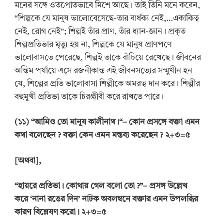
মনের সঙ্গে ওতপ্রোতভাবে মিশে আছে। তাই তিনি মনে করেন,
“শিল্পকে যে মানুষ ভালোবেসেছে-তার বার্ধক্য নেই,…একাকিত্ব
নেই, রোগ নেই”; শিল্পই তাঁর প্রাণ, তাঁর ধ্যান-জ্ঞান। প্রকৃত
শিল্পপ্রতিভার মৃত্যু হয় না, শিল্পকে যে মানুষ প্রাণপণে
ভালোবাসতে পেরেছে, শিল্পই তাকে বাঁচিয়ে রেখেছে। জীবনের
অন্তিম পর্যায়ে এসে রজনীকান্ত এই জীবনসত্যের সম্মুখীন হন
যে, শিল্পের প্রতি ভালোবাসা শিল্পীকে অমরত্ব দান করে। শিল্পীর
বহুমুখী প্রতিভা তাকে চিরঞ্জীবী করে রাখতে পারে।
(
১১
) “
আমিও তো মানুষ কালীনাথ।
“
–
কোন প্রসঙ্গে বক্তা এমন
কথা বলেছেন
? বক্তা কেন এমন মন্তব্য করেছেন
? ২+৩=৫
[
অথবা
]
,
“
হায়রে প্রতিভা। কোথায় গেল বলো তো
?
”
–
প্রসঙ্গ উল্লেখ
করে
‘
নানা রঙের দিন
’
নাটক অবলম্বনে বক্তার এমন উপলব্ধির
কারণ বিশ্লেষণ করো।
২+৩=৫