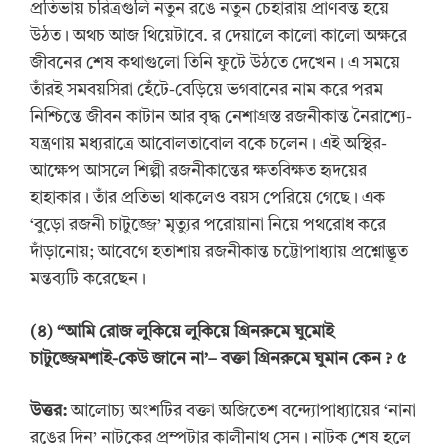
প্রতিভায় চরিত্রগুলি নতুন রঙে নতুন চেহারায় প্রাণবন্ত হয়ে
উঠত। অথচ আজ থিয়েটাবে. র দেয়ালে কালো কালো অক্ষরে
জীবনের শেষ কথাগুলো তিনি ফুটে উঠতে দেখেন। এ সময়ে
তাঁরই সমবয়সিরা হেঁটে-বেড়িয়ে ভগবানের নাম করে পরম
নিশ্চিন্তে জীবন কাটান আর বৃদ্ধ নেশাগ্রস্ত রজনীকান্ত নৈরাশ্যে-
যন্ত্রণায় মধ্যরাত্রে আবোলতাবোল বকে চলেন। এই অস্থির-
আক্ষেপ আসলে শিল্পী রজনীকান্তের ক্ষতবিক্ষত হৃদয়ের
হাহাকার। তাঁর প্রতিভা থাকলেও বয়স পেরিয়ে গেছে। এক
‘বুড়ো রজনী চাটুজ্জে’ মৃত্যুর পরোয়ানা নিয়ে পথরোধ করে
দাঁড়ানোয়; আবেগে হতাশায় রজনীকান্ত চট্টোপাধ্যায় প্রশ্নোদ্ভূত
মন্তব্যটি করেছেন।
(
৪
) “
আমি রোজ লুকিয়ে লুকিয়ে গ্রিনরুমে ঘুমোই
চাটুজ্জেমশাই-কেউ জানে না
’
–
বক্তা গ্রিনরুমে ঘুমান কেন
? ৫
উত্তর:
আলোচ্য অংশটির বক্তা অজিতেশ বন্দ্যোপাধ্যায়ের ‘নানা
রঙের দিন’ নাটকের প্রম্পটার কালীনাথ সেন। নাটক শেষ হলে