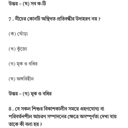
উত্তর
–
(ঘ) সব ক-টি
7 .
নীচের কোনটি অস্থিগত প্রতিবন্ধীর উদাহরণ নয়
?
(ক) খোঁড়া
(খ) কুঁজো
(গ) মূক ও বধির
(ঘ) অঙ্গবিহীন
উত্তর
–
(গ) মূক ও বধির
8 .
যে সকল শিশুর বিকাশকালীন সময়ে গ্রহণযোগ্য বা
পরিবর্তনশীল আচরণ সম্পাদনের ক্ষেত্রে অসম্পূর্ণতা দেখা যায়
তাকে কী বলা হয়
?