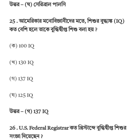
উত্তর
–
(ঘ) সেরিব্রাল পালসি
25 .
আমেরিকার মনোবিজ্ঞানীদের মতে, শিশুর বুদ্ধ্যঙ্ক (
IQ)
কত বেশি হলে তাকে বুদ্ধিদ্বীপ্ত শিশু বলা হয়
?
(ক) 100 IQ
(খ) 130 IQ
(গ) 137 IQ
(ঘ) 125 IQ
উত্তর
–
(গ) 137
IQ
26 . U.S. Federal Registrar
কত খ্রিস্টাব্দে বুদ্ধিদ্বীপ্ত শিশুর
সংজ্ঞা দিয়েছেন
?