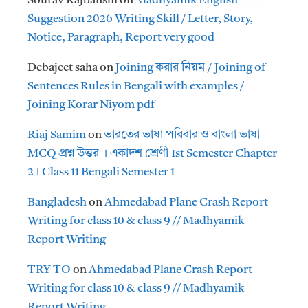
Sourav Rajbanshi
on
Madhyamik English
Suggestion 2026 Writing Skill / Letter, Story,
Notice, Paragraph, Report very good
Debajeet saha
on
Joining করার নিয়ম / Joining of
Sentences Rules in Bengali with examples /
Joining Korar Niyom pdf
Riaj Samim
on
ভারতের ভাষা পরিবার ও বাংলা ভাষা
MCQ প্রশ্ন উত্তর । একাদশ শ্রেণী 1st Semester Chapter
2। Class 11 Bengali Semester 1
Bangladesh
on
Ahmedabad Plane Crash Report
Writing for class 10 & class 9 // Madhyamik
Report Writing
TRY TO
on
Ahmedabad Plane Crash Report
Writing for class 10 & class 9 // Madhyamik
Report Writing