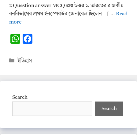
2 Question answer MCQ প্রশ্ন উত্তর ১. ভারতের রাজকীয়
বনবিভাগের প্রথম ইনস্পেকটর জেনারেল ছিলেন – [ …
Read
more
W
F
h
ac
at
e
Categories
ইতিহাস
s
b
A
o
p
o
p
k
Search
Search