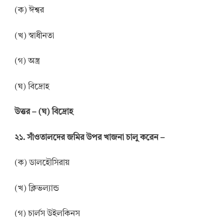
(ক) ঈশ্বর
(খ) স্বাধীনতা
(গ) অস্ত্র
(ঘ) বিদ্রোহ
উত্তর
–
(ঘ) বিদ্রোহ
২১. সাঁওতালদের জমির উপর খাজনা চালু করেন –
(ক) ডালহৌসিরায়
(খ) ক্লিভল্যান্ড
(গ) চার্লস উইলকিনস