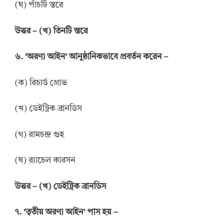
(ঘ) পাঁচটি স্তরে
উত্তর
–
(খ) তিনটি স্তরে
৬. ‘অরণ্য আইন’ আনুষ্ঠানিকভাবে প্রবর্তন করেন –
(ক) রিচার্ড গ্রোভ
(খ) ডেইট্রিক ব্রানডিস
(গ) রামচন্দ্র গুহ
(ঘ) র‍্যাচেল কারসন
উ
ত্তর
–
(খ) ডেইট্রিক ব্রানডিস
৭. ‘তৃতীয় অরণ্য আইন’ পাস হয় –