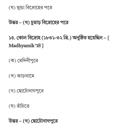
(ঘ) মুন্ডা বিদ্রোহের পরে
উত্তর
–
(গ) চুয়াড় বিদ্রোহের পরে
১৫. কোল বিদ্রোহ (১৮৩১-৩২ খ্রি.) অনুষ্ঠিত হয়েছিল – [
Madhyamik ’18 ]
(ক) মেদিনীপুরে
(খ) ঝাড়গ্রামে
(গ) ছোটোনাগপুরে
(ঘ) রাঁচিতে
উত্তর
–
(গ) ছোটোনাগপুরে