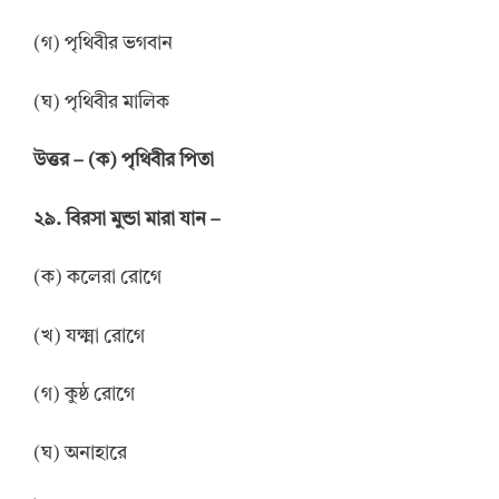
(গ) পৃথিবীর ভগবান
(ঘ) পৃথিবীর মালিক
উত্তর
–
(ক) পৃথিবীর পিতা
২৯. বিরসা মুন্ডা মারা যান –
(ক) কলেরা রোগে
(খ) যক্ষ্মা রোগে
(গ) কুষ্ঠ রোগে
(ঘ) অনাহারে