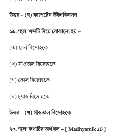
উত্তর
–
(গ) ক্যাপটেন উইলকিনসন
১৯. ‘হুল’ শব্দটি দিয়ে বোঝানো হয় –
(ক) মুন্ডা বিদ্রোহকে
(খ) সাঁওতাল বিদ্রোহকে
(গ) কোল বিদ্রোহকে
(ঘ) চুয়াড় বিদ্রোহকে
উত্তর
–
(খ) সাঁওতাল বিদ্রোহকে
২০. ‘হুল’ কথাটির অর্থ হল – [ Madhyamik 20 ]