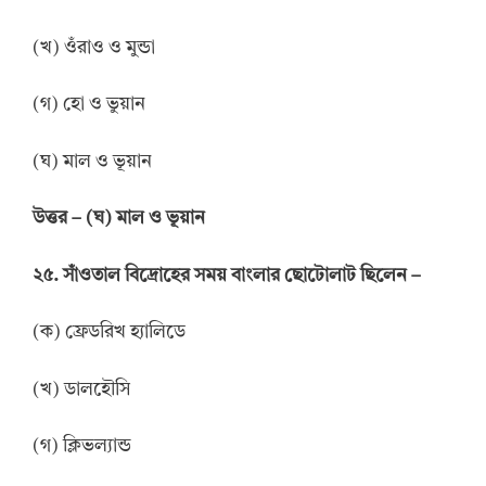
(খ) ওঁরাও ও মুন্ডা
(গ) হো ও ভুয়ান
(ঘ) মাল ও ভূয়ান
উত্তর
–
(ঘ) মাল ও ভূয়ান
২৫. সাঁওতাল বিদ্রোহের সময় বাংলার ছোটোলাট ছিলেন –
(ক) ফ্রেডরিখ হ্যালিডে
(খ) ডালহৌসি
(গ) ক্লিভল্যান্ড