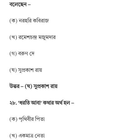
বলেছেন –
(ক) নরহরি কবিরাজ
(খ) রমেশচন্দ্র মজুমদার
(গ) বরুণ দে
(ঘ) সুপ্রকাশ রায়
উ
ত্তর
–
(ঘ) সুপ্রকাশ রায়
২৮. ‘ধরতি আবা’ কথার অর্থ হল –
(ক) পৃথিবীর পিতা
(খ) একমাত্র নেতা