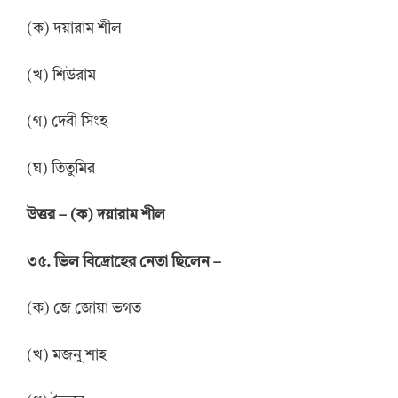
(ক) দয়ারাম শীল
(খ) শিউরাম
(গ) দেবী সিংহ
(ঘ) তিতুমির
উত্তর
–
(ক) দয়ারাম শীল
৩৫. ভিল বিদ্রোহের নেতা ছিলেন –
(ক) জে জোয়া ভগত
(খ) মজনু শাহ