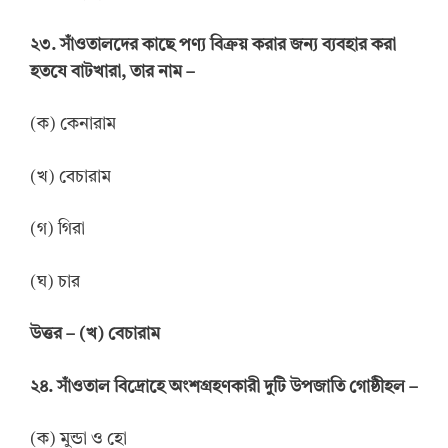
২৩. সাঁওতালদের কাছে পণ্য বিক্রয় করার জন্য ব্যবহার করা
হতযে বাটখারা, তার নাম –
(ক) কেনারাম
(খ) বেচারাম
(গ) গিরা
(ঘ) চার
উত্তর
–
(খ) বেচারাম
২৪. সাঁওতাল বিদ্রোহে অংশগ্রহণকারী দুটি উপজাতি গোষ্ঠীহল –
(ক) মুন্ডা ও হো