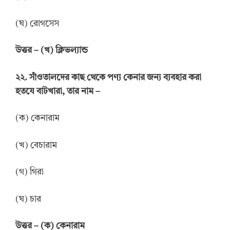
(ঘ) রোগসেস
উত্তর
–
(খ) ক্লিভল্যান্ড
২২. সাঁওতালদের কাছ থেকে পণ্য কেনার জন্য ব্যবহার করা
হতযে বাটখারা, তার নাম –
(ক) কেনারাম
(খ) বেচারাম
(গ) গিরা
(ঘ) চার
উত্তর
–
(ক) কেনারাম