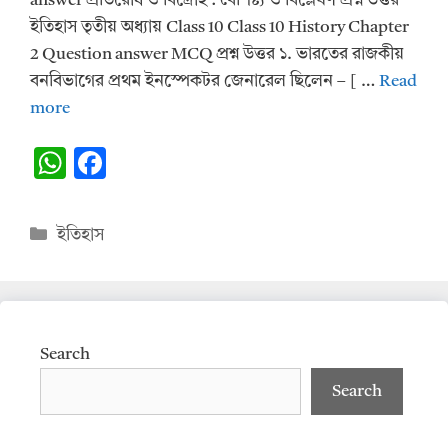
answer প্রতিরোধ ও বিদ্রোহ : বৈশিষ্ট্য ও বিশ্লেষণ প্রশ্ন উত্তর
ইতিহাস তৃতীয় অধ্যায় Class 10 Class 10 History Chapter
2 Question answer MCQ প্রশ্ন উত্তর ১. ভারতের রাজকীয়
বনবিভাগের প্রথম ইনস্পেকটর জেনারেল ছিলেন – [ …
Read
more
W
F
h
ac
at
e
Categories
ইতিহাস
s
b
A
o
p
o
p
k
Search
Search