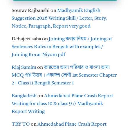
Sourav Rajbanshi
on
Madhyamik English
Suggestion 2026 Writing Skill / Letter, Story,
Notice, Paragraph, Report very good
Debajeet saha
on
Joining করার নিয়ম / Joining of
Sentences Rules in Bengali with examples /
Joining Korar Niyom pdf
Riaj Samim
on
ভারতের ভাষা পরিবার ও বাংলা ভাষা
MCQ প্রশ্ন উত্তর । একাদশ শ্রেণী 1st Semester Chapter
2। Class 11 Bengali Semester 1
Bangladesh
on
Ahmedabad Plane Crash Report
Writing for class 10 & class 9 // Madhyamik
Report Writing
TRY TO
on
Ahmedabad Plane Crash Report