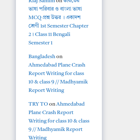
Riaj Samim
on
ভারতের
ভাষা পরিবার ও বাংলা ভাষা
MCQ প্রশ্ন উত্তর । একাদশ
শ্রেণী 1st Semester Chapter
2। Class 11 Bengali
Semester 1
Bangladesh
on
Ahmedabad Plane Crash
Report Writing for class
10 & class 9 // Madhyamik
Report Writing
TRY TO
on
Ahmedabad
Plane Crash Report
Writing for class 10 & class
9 // Madhyamik Report
Writing