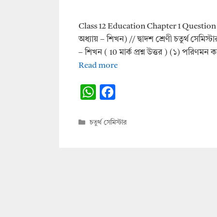
Class 12 Education Chapter 1 Question An
অধ্যায় – শিখন) // দ্বাদশ শ্রেণী চতুর্থ সে
– শিখন ( 10 মার্ক প্রশ্ন উত্তর ) (১) পরিণ
Read more
W
F
h
ac
at
e
Categories
চতুর্থ সেমিস্টার
s
b
A
o
p
o
p
k