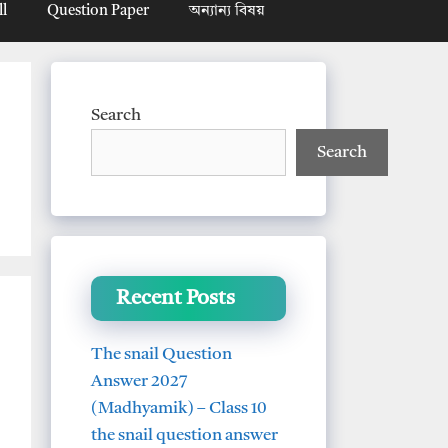
ll
Question Paper
অন্যান্য বিষয়
Search
Search
Recent Posts
The snail Question
Answer 2027
(Madhyamik) – Class 10
the snail question answer