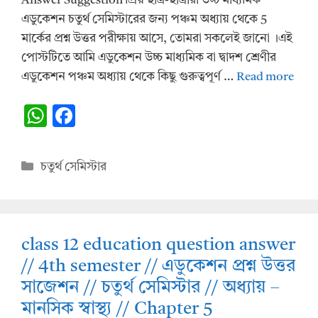
Answer Suggestion প্রিয় ছাত্র-ছাত্রীরা উচ্চ মাধ্যমিক
এডুকেশন চতুর্থ সেমিস্টারের জন্য পঞ্চম অধ্যায় থেকে 5
মার্কের প্রশ্ন উত্তর পরীক্ষায় আসে, তোমরা সকলেই জানো ।এই
পোস্টটিতে আমি এডুকেশন উচ্চ মাধ্যমিক বা দ্বাদশ শ্রেণীর
এডুকেশন পঞ্চম অধ্যায় থেকে কিছু গুরুত্বপূর্ণ …
Read more
W
F
h
ac
at
e
Categories
চতুর্থ সেমিস্টার
s
b
A
o
p
o
class 12 education question answer
p
k
// 4th semester // এডুকেশন প্রশ্ন উত্তর
সাজেশন // চতুর্থ সেমিস্টার // অধ্যায় –
মানসিক স্বাস্থ্য // Chapter 5