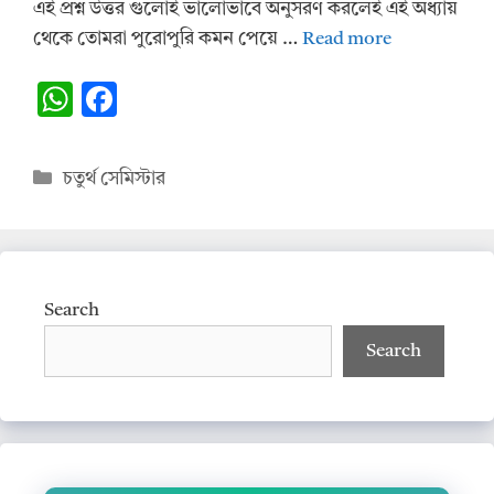
এই প্রশ্ন উত্তর গুলোই ভালোভাবে অনুসরণ করলেই এই অধ্যায়
থেকে তোমরা পুরোপুরি কমন পেয়ে …
Read more
W
F
h
ac
at
e
Categories
চতুর্থ সেমিস্টার
s
b
A
o
p
o
p
k
Search
Search