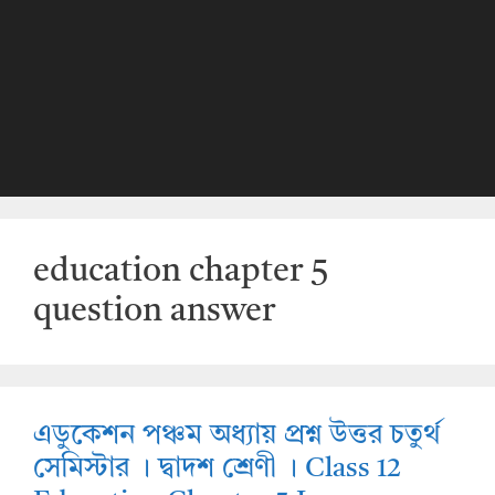
education chapter 5
question answer
এডুকেশন পঞ্চম অধ্যায় প্রশ্ন উত্তর চতুর্থ
সেমিস্টার । দ্বাদশ শ্রেণী । Class 12