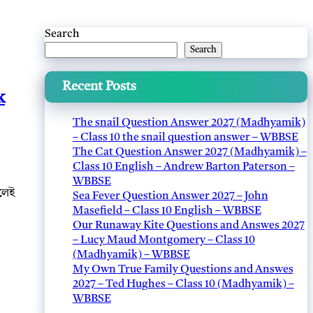
Search
Search
Recent Posts
k
The snail Question Answer 2027 (Madhyamik)
– Class 10 the snail question answer – WBBSE
The Cat Question Answer 2027 (Madhyamik) –
Class 10 English – Andrew Barton Paterson –
WBBSE
লেই
Sea Fever Question Answer 2027 – John
Masefield – Class 10 English – WBBSE
Our Runaway Kite Questions and Answes 2027
– Lucy Maud Montgomery – Class 10
(Madhyamik) – WBBSE
My Own True Family Questions and Answes
2027 – Ted Hughes – Class 10 (Madhyamik) –
WBBSE