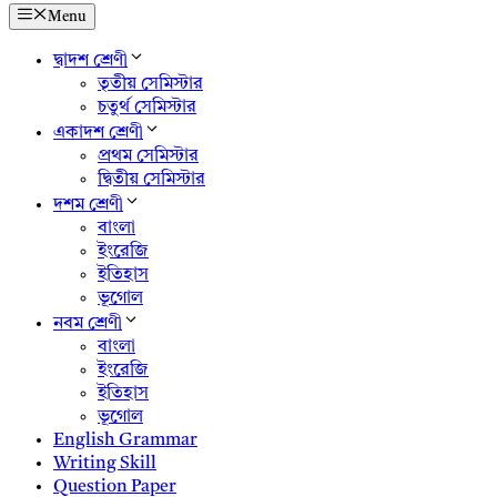
Menu
দ্বাদশ শ্রেণী
তৃতীয় সেমিস্টার
চতুর্থ সেমিস্টার
একাদশ শ্রেণী
প্রথম সেমিস্টার
দ্বিতীয় সেমিস্টার
দশম শ্রেণী
বাংলা
ইংরেজি
ইতিহাস
ভূগোল
নবম শ্রেণী
বাংলা
ইংরেজি
ইতিহাস
ভূগোল
English Grammar
Writing Skill
Question Paper