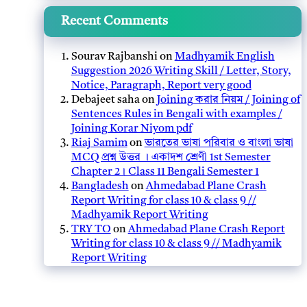
Recent Comments
Sourav Rajbanshi
on
Madhyamik English
Suggestion 2026 Writing Skill / Letter, Story,
Notice, Paragraph, Report very good
Debajeet saha
on
Joining করার নিয়ম / Joining of
Sentences Rules in Bengali with examples /
Joining Korar Niyom pdf
Riaj Samim
on
ভারতের ভাষা পরিবার ও বাংলা ভাষা
MCQ প্রশ্ন উত্তর । একাদশ শ্রেণী 1st Semester
Chapter 2। Class 11 Bengali Semester 1
Bangladesh
on
Ahmedabad Plane Crash
Report Writing for class 10 & class 9 //
Madhyamik Report Writing
TRY TO
on
Ahmedabad Plane Crash Report
Writing for class 10 & class 9 // Madhyamik
Report Writing