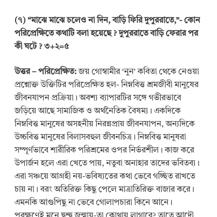
(
৭
) “
মাঝে মাঝে চলেও না দিন, বাড়ি ফিরি দুপুররাতে,”-
কোন
পরিপ্রেক্ষিতে কথাটি বলা হয়েছে
? দুপুররাতে বাড়ি ফেরার পর
কী ঘটে
?
৩+২=৫
উত্তর
–
পরিপ্রেক্ষিত:
জয় গোস্বামীর ‘নুন’ কবিতা থেকে নেওয়া
প্রশ্নোক্ত উক্তিটির পরিপ্রেক্ষিত হল- নিম্নবিত্ত শ্রমজীবী মানুষের
জীবনযাপন প্রক্রিয়া। অবশ্য ব্যাপারটির সঙ্গে গভীরভাবে
জড়িয়ে আছে সামাজিক ও অর্থনৈতিক বৈষম্য। একদিকে
নিম্নবিত্ত মানুষের অসহনীয় নিরন্নপ্রায় জীবনযাপন, অন্যদিকে
উচ্চবিত্ত মানুষের বিলাসবহুল জীবনচিত্র। নিম্নবিত্ত মানুষরা
সম্পূর্ণভাবে শারীরিক পরিশ্রমের ওপর নির্ভরশীল। কাজ করে
উপার্জন হলে এরা খেতে পায়, নতুবা অনাহার তাদের ভবিতব্য।
এরা সঞ্চয়ে আগ্রহী নয়-ভবিষ্যতের কথা ভেবে গচ্ছিত রাখতে
চায় না। বরং অতিরিক্ত কিছু পেলে মাত্রাতিরিক্ত বাজার করে।
এমনকি আগুপিছু না ভেবে গোলাপচারা কিনে আনে।
পরক্ষণেই মনে দ্বন্দ্ব জন্মায়-তা কোথায় লাগাবে? তাতে আদৌ