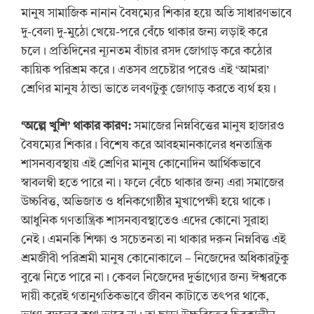
মানুষ সামাজিক নানান বৈষম্যের শিকার হয়ে অতি সাধারণভাবে
দু-বেলা দু-মুঠো খেয়ে-পরে বেঁচে থাকার জন্য লড়াই করে
চলে। প্রতিদিনের ন্যূনতম বাঁচার রসদ জোগাড় করে কঠোর
কায়িক পরিশ্রম করে। এতসব প্রচেষ্টার পরেও এই ‘আমরা’
শ্রেণির মানুষ ঠান্ডা ভাতে লবণটুকু জোগাড় করতে ব্যর্থ হয়।
‘
অল্পে খুশি
’
থাকার কারণ:
সমাজের নিম্নবিত্তের মানুষ হাজারও
বৈষম্যের শিকার। বিশেষ করে আবহমানকালের ধনতান্ত্রিক
শাসনব্যবস্থায় এই শ্রেণির মানুষ কোনোদিন আর্থিকভাবে
স্বাবলম্বী হতে পারে না। ফলে বেঁচে থাকার জন্য এরা সমাজের
উচ্চবিত্ত, অভিজাত ও ধনিকগোষ্ঠীর মুখাপেক্ষী হয়ে থাকে।
আধুনিক গণতান্ত্রিক শাসনব্যবস্থাতেও এদের কোনো সুরাহা
নেই। এমনকি শিক্ষা ও সচেতনতা না থাকার দরুন নিম্নবিত্ত এই
শ্রমজীবী পরিশ্রমী মানুষ কোনোকালে – নিজেদের অধিকারটুকু
বুঝে নিতে পারে না। কেবল নিজেদের দুর্ভাগ্যের জন্য ঈশ্বরকে
দায়ী করেই গতানুগতিকভাবে জীবন কাটাতে তৎপর থাকে,