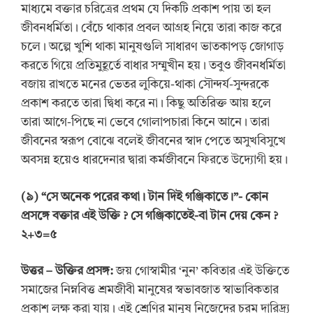
মাধ্যমে বক্তার চরিত্রের প্রথম যে দিকটি প্রকাশ পায় তা হল
জীবনধর্মিতা। বেঁচে থাকার প্রবল আগ্রহ নিয়ে তারা কাজ করে
চলে। অল্পে খুশি থাকা মানুষগুলি সাধারণ ভাতকাপড় জোগাড়
করতে গিয়ে প্রতিমুহূর্তে বাধার সম্মুখীন হয়। তবুও জীবনধর্মিতা
বজায় রাখতে মনের ভেতর লুকিয়ে-থাকা সৌন্দর্য-সুন্দরকে
প্রকাশ করতে তারা দ্বিধা করে না। কিছু অতিরিক্ত আয় হলে
তারা আগে-পিছে না ভেবে গোলাপচারা কিনে আনে। তারা
জীবনের স্বরূপ বোঝে বলেই জীবনের স্বাদ পেতে অসুখবিসুখে
অবসন্ন হয়েও ধারদেনার দ্বারা কর্মজীবনে ফিরতে উদ্যোগী হয়।
(
৯
) “
সে অনেক পরের কথা। টান দিই গঞ্জিকাতে।”-
কোন
প্রসঙ্গে বক্তার এই উক্তি
? সে গঞ্জিকাতেই-বা টান দেয় কেন
?
২+৩=৫
উত্তর
–
উক্তির প্রসঙ্গ:
জয় গোস্বামীর ‘নুন’ কবিতার এই উক্তিতে
সমাজের নিম্নবিত্ত শ্রমজীবী মানুষের স্বভাবজাত স্বাভাবিকতার
প্রকাশ লক্ষ করা যায়। এই শ্রেণির মানুষ নিজেদের চরম দারিদ্র্য