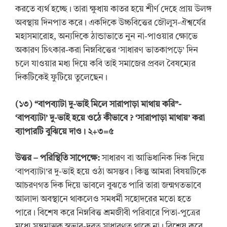
করতে ব্যর্থ হচ্ছে। তারা ক্ষুধায় কাতর হয়ে শীর্ণ দেহে প্রায় উলঙ্গ
অবস্থায় দিনপাত করে। একদিকে উচ্চবিত্তের জৌলুস-ঐশ্বর্যের
মহাসমারোহ, অন্যদিকে ঠান্ডাভাতে নুন না-পাওয়ার ক্ষোভে
অকারণ চিৎকার-করা নিম্নবিত্তের ‘সাধারণ ভাতকাপড়ে’ দিন
চলে যাওয়ার মধ্য দিয়ে কবি তাই সমাজের প্রবল বৈষম্যের
দিকটিকেই ফুটিয়ে তুলেছেন।
(
১
৩
)
“বাপব্যাটা দু-ভাই মিলে সারাপাড়া মাথায় করি”-
‘
বাপব্যাটা
’
দু-ভাই হয়ে ওঠে কীভাবে
?
‘
সারাপাড়া মাথায়
’
করা
ব্যাপারটি বুঝিয়ে দাও। ২+৩=৫
উত্তর
–
পরিস্থিতি সাপেক্ষে:
সাধারণ বা আভিধানিক দিক দিয়ে
‘বাপব্যাটা’র দু-ভাই হয়ে ওঠা অসম্ভব। কিন্তু আমরা বিষয়টিকে
আচরণগত দিক দিয়ে ভাবলে বুঝতে পারি তারা জন্মগতভাবে
আলাদা অবস্থানে থাকলেও সমধর্মী সহোদরের মতো হতে
পারে। বিশেষ করে নিম্নবিত্ত শ্রমজীবী পরিবারে পিতা-পুত্রের
মধ্যে সম্ভ্রমাত্মক স্বভাব-দূরত্ব সাধারণত থাকে না। বিশেষ করে