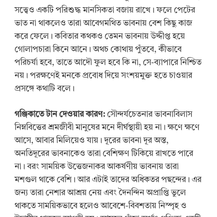
সত্ত্বেও একটি পরিশুদ্ধ মানসিকতা বজায় রাখে। ফলে পেটের
ভাত না থাকলেও তারা আবেগমথিত ভাবনায় বেশ কিছু কাজ
করে ফেলে। কবিতার কথকও তেমন ভাবনায় উদ্দীপ্ত হয়ে
গোলাপচারা কিনে আনে। অথচ কোথায় পুঁতবে, কীভাবে
পরিচর্যা হবে, তাতে আদৌ ফুল হবে কি না, সে-ব্যাপারে নিশ্চিত
নয়। পরক্ষণেই মনকে প্রবোধ দিয়ে সংশয়মুক্ত হতে চাওয়ার
প্রসঙ্গে কথাটি বলে।
গঞ্জিকাতে
টান
দেওয়ার
কারণ
:
সৌন্দর্যচেতনার ভাবনাবিলাস
নিম্নবিত্তের শ্রমজীবী মানুষের মনে দীর্ঘস্থায়ী হয় না। ক্ষণে ক্ষণে
আসে, আবার মিলিয়েও যায়। দূরের ভাবনা দূর অস্ত,
অনতিদূরের ভাবনাকেও তারা বেশিক্ষণ টিকিয়ে রাখতে পারে
না। বরং সাময়িক উত্তেজনাকর আকর্ষণীয় ভাবনায় তারা
মশগুল থাকে বেশি। আর এটাই তাদের অধিকতর পছন্দের। এর
জন্য তারা নেশার আশ্রয় নেয় এবং দৈনন্দিন অপ্রাপ্তি ভুলে
থাকতে সাময়িকভাবে হলেও আবেশে-বিবশতায় নিস্পৃহ ও