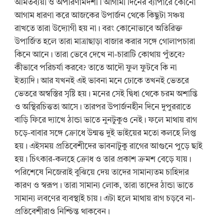
অমিতব্যয়ী ও অপরিণামদর্শী। আগামী দিনের ব্যাপারে কোনো
আগাম ধারণা করে আজকের উপার্জন থেকে কিছুটা সঞ্চয়
রাখতে তারা উদ্যোগী হয় না। বরং কোনোভাবে অতিরিক্ত
উপার্জিত হলে তারা মাত্রাছাড়া বাজার করার সঙ্গে গোলাপচারা
কিনে আনে। তারা ভেবে দেখে না-চারাটি কোথায় পুঁতবে?
কীভাবে পরিচর্যা করবে? তাতে আদৌ ফুল ফুটবে কি না
ইত্যাদি। আর যখনই এই ভাবনা মনে ঢোকে তখনই ভেতরে
ভেতরে অস্বস্তির সৃষ্টি হয়। মনের সেই দ্বিধা থেকে চরম অশান্তি
ও অস্থিরচিত্ততা আসে। তারপর উপার্জনহীন দিনে দুপুররাতে
বাড়ি ফিরে দ্যাখে ঠান্ডা ভাতে নুনটুকুও নেই। ফলে মাথায় রাগ
চড়ে-বাবার সঙ্গে ক্রোধে উন্মত্ত দুই ভাইয়ের মতো কলহে লিপ্ত
হয়। এইসময় প্রতিবেশীদের ভাবনাটুকু রাগের আগুনে পুড়ে ছাই
হয়। চিৎকার-কলহে ক্রোধ ও তার প্রকাশ ক্রমশ বেড়ে যায়।
পরিশেষে নিজেরাই বুঝিয়ে দেয় তাদের সামান্যতম চাহিদার
কারণ ও স্বরূপ। তারা সামান্য লোক, তারা তাদের ঠান্ডা ভাতে
সামান্য লবণের ব্যবস্থাই চায়। এটা হলে মাথায় রাগ চড়বে না-
প্রতিবেশীরাও নিশ্চিন্ত থাকবেন।