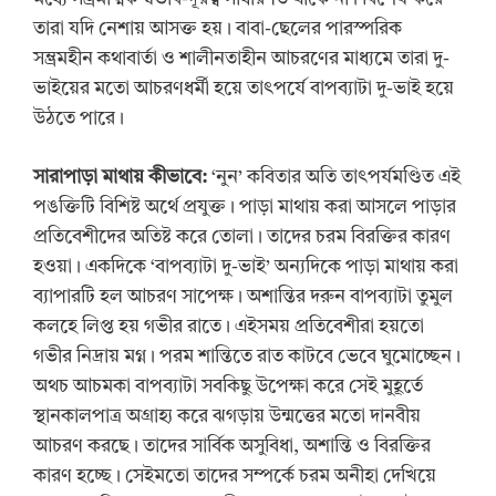
তারা যদি নেশায় আসক্ত হয়। বাবা-ছেলের পারস্পরিক
সম্ভ্রমহীন কথাবার্তা ও শালীনতাহীন আচরণের মাধ্যমে তারা দু-
ভাইয়ের মতো আচরণধর্মী হয়ে তাৎপর্যে বাপব্যাটা দু-ভাই হয়ে
উঠতে পারে।
সারাপাড়া মাথায় কীভাবে:
‘নুন’ কবিতার অতি তাৎপর্যমণ্ডিত এই
পঙক্তিটি বিশিষ্ট অর্থে প্রযুক্ত। পাড়া মাথায় করা আসলে পাড়ার
প্রতিবেশীদের অতিষ্ট করে তোলা। তাদের চরম বিরক্তির কারণ
হওয়া। একদিকে ‘বাপব্যাটা দু-ভাই’ অন্যদিকে পাড়া মাথায় করা
ব্যাপারটি হল আচরণ সাপেক্ষ। অশান্তির দরুন বাপব্যাটা তুমুল
কলহে লিপ্ত হয় গভীর রাতে। এইসময় প্রতিবেশীরা হয়তো
গভীর নিদ্রায় মগ্ন। পরম শান্তিতে রাত কাটবে ভেবে ঘুমোচ্ছেন।
অথচ আচমকা বাপব্যাটা সবকিছু উপেক্ষা করে সেই মুহূর্তে
স্থানকালপাত্র অগ্রাহ্য করে ঝগড়ায় উন্মত্তের মতো দানবীয়
আচরণ করছে। তাদের সার্বিক অসুবিধা, অশান্তি ও বিরক্তির
কারণ হচ্ছে। সেইমতো তাদের সম্পর্কে চরম অনীহা দেখিয়ে