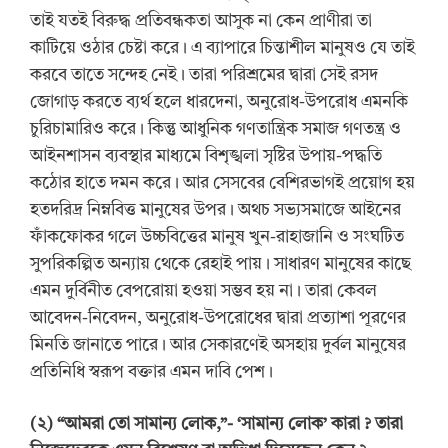
তাই যতই বিরুদ্ধ প্রতিবন্ধকতা আসুক না কেন প্রাণীরা তা
কাটিয়ে ওঠার চেষ্টা করে। এ ব্যাপারে চিন্তাশীল মানুষও যে তাই
করবে তাতে সন্দেহ নেই। তারা পরিশ্রমের দ্বারা সেই রসদ
জোগাড় করতে ব্যর্থ হলে ধারদেনা, অনুরোধ-উপরোধ এমনকি
চুরিচামারিও করে। কিন্তু আধুনিক গণতান্ত্রিক সমাজ গণতন্ত্র ও
আইনশাসন ব্যবস্থার মাধ্যমে বিশৃঙ্খলা সৃষ্টির উপায়-পদ্ধতি
কঠোর হাতে দমন করে। আর সেসবের বেশিরভাগই প্রয়োগ হয়
হতদরিদ্র নিম্নবিত্ত মানুষের উপর। অথচ সভ্যসমাজে আইনের
ফাঁকফোকর গলে উচ্চবিত্তের মানুষ খুন-রাহাজানি ও সংঘটিত
সুপরিকল্পিত অন্যায় থেকে রেহাই পায়। সাধারণ মানুষের কাছে
এমন দুর্বিনীত বেপরোয়া হওয়া সম্ভব হয় না। তারা কেবল
আবেদন-নিবেদন, অনুরোধ-উপরোধের দ্বারা প্রত্যাশা পূরণের
মিনতি জানাতে পারে। আর সেকারণেই অসহায় দুর্বল মানুষের
প্রতিনিধি স্বরূপ বক্তার এমন দাবি পেশ।
(
২
) “
আমরা তো সামান্য লোক,”-
‘
সামান্য লোক
’
কারা
? তারা