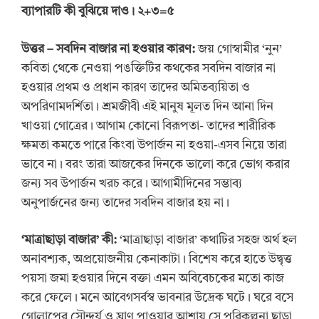
ব্যাপারটি কী বুঝিয়ে দাও। ২+৩=৫
উত্তর
–
সবদিন বাজার না হওয়ার কারণ:
জয় গোস্বামীর ‘নুন’
কবিতা থেকে নেওয়া পঙক্তিটির কথকের সবদিন বাজার না
হওয়ার প্রথম ও প্রধান কারণ তাদের অমিতব্যয়িতা ও
অপরিণামদর্শিতা। শ্রমজীবী এই মানুষ মূলত দিন আনা দিন
খাওয়া গোত্রের। আগাম কোনো বিরূপতা- তাদের শারীরিক
ক্ষমতা কমতে পারে কিংবা উপার্জন না হওয়া-এসব নিয়ে তারা
ভাবে না। বরং তারা আজকের দিনকে ভালো করে ভোগ করার
জন্য সব উপার্জন খরচ করে। আগামীদিনের সম্ভাব্য
অনুপার্জনের জন্য তাদের সবদিন বাজার হয় না।
‘
মাত্রাছাড়া বাজার
’
কী:
‘মাত্রাছাড়া বাজার’ কথাটির সহজ অর্থ হল
অনাবশ্যক, অপ্রয়োজনীয় কেনাকাটা। বিশেষ করে হাতে উদ্বৃত্ত
পয়সা জমা হওয়ার দিনে বক্তা এমন অবিবেচকের মতো কাজ
করে ফেলে। মনে আবেগসর্বস্ব ভাবনার উদ্রেক ঘটে। ঘরে বসে
গোলাপের সৌন্দর্য ও ঘ্রাণ পাওয়ার আশায় সে পরিকল্পনা ছাড়া