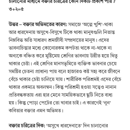
চালানোর মাধ্যমে বক্তার চরিত্রের কোন দিকটি প্রকাশ পায়
?
৩+২=৫
উত্তর
–
বক্তার অভিমতের কারণ:
সমাজে ‘অল্পে খুশি’-থাকা
আর ধারদেনায় অসুখে-বিসুখে টিকে থাকা মানুষগুলি নিতান্ত
নিম্নবিত্ত অতি সাধারণ শ্রমজীবী সম্প্রদায়ের মানুষ। এদের
ভাবনাচিন্তার মধ্যে কোনোরকম কপটতা থাকে না-থাকে না
অন্যকে বঞ্চিত করে মুষ্টিমেয় শ্রেণির ভাবনায় উন্নীত হয়ে থিতু
থাকার চেষ্টা। এই শ্রেণির মানসভূমিতে ব্যক্তিক ভাবনার চেয়ে
সমষ্টির চেতনা প্রাধান্য পায় বলে হাজারও কষ্ট সহ্য করে জীবনে
বেঁচে থাকার চেষ্টা চালিয়ে যায়। শারীরিক পরিশ্রমই এদের বেঁচে
থাকার একমাত্র অবলম্বন। কিন্তু পরিশ্রমী হওয়া সত্ত্বেও নানান
প্রতিবন্ধকতায় এরা হার মেনে সাময়িকভাবে ছুটি নিতে বাধ্য
হয়। কিন্তু পোড়া পেটের তো খাবার চাই। এ কারণেই ‘নুন’
কবিতার বক্তার এমন অভিমত।
বক্তার চরিত্রের দিক:
‘অসুখে ধারদেনাতে’ দিন চালানোর