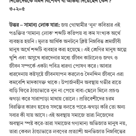
নিজেদেরকে এমন বিশেষণ বা অভিধা দিয়েছেন কেন
?
৩+২=৫
উত্তর
–
সামান্য লোক যারা:
জয় গোস্বামীর ‘নুন’ কবিতার এই
পঙক্তির ‘সামান্য লোক’ শব্দটি কতিপয় বা কম সংখ্যক অর্থে
ব্যবহৃত হয়নি। মূলত আর্থিক অনটনে ক্লিষ্ট নিম্নবিত্ত শ্রমজীবী
মানুষ অর্থে শব্দটি ব্যবহার করা হয়েছে। এই শ্রেণির মানুষ অল্পে
খুশি এবং অসুখে ধারদেনার মধ্যে জীবন কাটালেও জগৎ ও
জীবন সম্পর্কে একটা পবিত্র ধারণা পোষণ করে। আবার
ধারদেনায় কষ্টসৃষ্টে জীবনযাপন করলেও দৈনন্দিন জীবনে এরা
কমবেশি মাদকাসক্ত থাকে। উপার্জনহীন অবস্থায় গভীর রাতে
বাড়ি ফিরে ঠান্ডাভাতে নুন না পেয়ে বাবা-ছেলে মিলে প্রচণ্ড
ঝগড়া করে সারাপাড়া মাথায় তোলে। প্রতিবেশীদের চরম
বিরক্তির কারণ হয়েও সদম্ভে বলতে পারে-ঝগড়া করি তো অন্য
সবার কী যায় আসে। এই অবস্থায় সমাজে তারা নিজেদের
অবস্থান স্পষ্ট করে-তারা সমাজের গণ্যমান্য অভিজাত মানুষ নয়,
তারা কেবল ঠান্ডাভাতে লবণের প্রত্যাশী অনভিজাত নিম্নবিত্তের