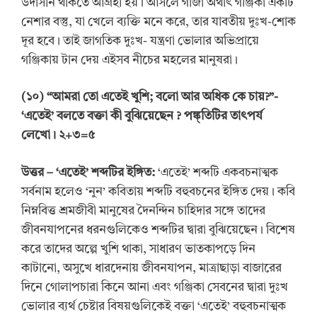
উদাসীন থাকতে আগ্রহী হয়। আসলে গাঁজা অর্থাৎ গঞ্জিকা একটি
নেশার বস্তু, যা খেলে ব্যক্তি মনে করে, তার যাবতীয় দুঃখ-শোক
দূর হবে। তাই জাগতিক দুঃখ- যন্ত্রণা ভোলার অভিপ্রায়ে
গঞ্জিকায় টান দেয় এইসব নীচের মহলের মানুষরা।
(
১
০
) “
আমরা তো এতেই খুশি; বলো আর অধিক কে চায়?”-
‘
এতেই
’
বলতে বক্তা কী বুঝিয়েছেন
? পঙ্ক্তিটির তাৎপর্য
লেখো।
২+৩=৫
উত্তর
– ‘
এতেই
’
শব্দটির ইঙ্গিত:
‘এতেই’ শব্দটি একবচনাত্মক
সর্বনাম হলেও ‘নুন’ কবিতায় শব্দটি বহুবচনের ইঙ্গিত দেয়। কবি
নিম্নবিত্ত শ্রমজীবী মানুষের দৈনন্দিন চাহিদার সঙ্গে তাদের
জীবনযাপনের ধরনগুলিকেও শব্দটির দ্বারা বুঝিয়েছেন। বিশেষ
করে তাদের অল্পে খুশি থাকা, সাধারণ ভাতকাপড়ে দিন
কাটানো, অসুখে ধারদেনায় জীবনযাপন, মাত্রাছাড়া বাজারের
দিনে গোলাপচারা কিনে আনা এবং গঞ্জিকা সেবনের দ্বারা দুঃখ
ভোলার ব্যর্থ চেষ্টার বিষয়গুলিকেই বক্তা ‘এতেই’ বহুবচনাত্মক