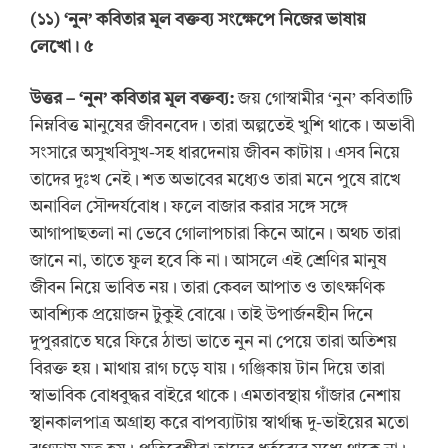
(
১
১
) ‘
নুন
’
কবিতার মূল বক্তব্য সংক্ষেপে নিজের ভাষায়
লেখো। ৫
উত্তর
– ‘
নুন
’
কবিতার মূল বক্তব্য:
জয় গোস্বামীর ‘নুন’ কবিতাটি
নিম্নবিত্ত মানুষের জীবনবেদ। তারা অল্পতেই খুশি থাকে। অভাবী
সংসারে অসুখবিসুখ-সহ ধারদেনায় জীবন কাটায়। এসব নিয়ে
তাদের দুঃখ নেই। শত অভাবের মধ্যেও তারা মনে পুষে রাখে
অনাবিল সৌন্দর্যবোধ। ফলে বাজার করার সঙ্গে সঙ্গে
আগাপাছতলা না ভেবে গোলাপচারা কিনে আনে। অথচ তারা
জানে না, তাতে ফুল হবে কি না। আসলে এই শ্রেণির মানুষ
জীবন নিয়ে ভাবিত নয়। তারা কেবল আপাত ও তাৎক্ষণিক
আবশ্যিক প্রয়োজন টুকুই বোঝে। তাই উপার্জনহীন দিনে
দুপুররাতে ঘরে ফিরে ঠান্ডা ভাতে নুন না পেয়ে তারা অতিশয়
বিরক্ত হয়। মাথায় রাগ চড়ে যায়। গঞ্জিকায় টান দিয়ে তারা
স্বাভাবিক বোধবুদ্ধর বাইরে থাকে। এমতাবস্থায় গাঁজার নেশায়
স্থানকালপাত্র অগ্রাহ্য করে বাপব্যাটায় স্বার্থান্ধ দু-ভাইয়ের মতো