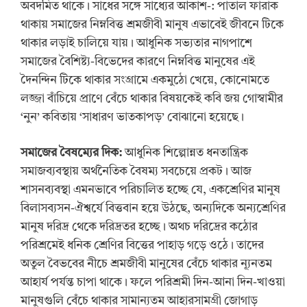
অবদমিত থাকে। সাধের সঙ্গে সাধ্যের আকাশ-: পাতাল ফারাক
থাকায় সমাজের নিম্নবিত্ত শ্রমজীবী মানুষ এভাবেই জীবনে টিকে
থাকার লড়াই চালিয়ে যায়। আধুনিক সভ্যতার নাগপাশে
সমাজের বৈশিষ্ট্য-বিভেদের কারণে নিম্নবিত্ত মানুষের এই
দৈনন্দিন টিকে থাকার সংগ্রামে একমুঠো খেয়ে, কোনোমতে
লজ্জা বাঁচিয়ে প্রাণে বেঁচে থাকার বিষয়কেই কবি জয় গোস্বামীর
‘নুন’ কবিতায় ‘সাধারণ ভাতকাপড়’ বোঝানো হয়েছে।
সমাজের বৈষম্যের দিক:
আধুনিক শিল্পোন্নত ধনতান্ত্রিক
সমাজব্যবস্থায় অর্থনৈতিক বৈষম্য সবচেয়ে প্রকট। আজ
শাসনব্যবস্থা এমনভাবে পরিচালিত হচ্ছে যে, একশ্রেণির মানুষ
বিলাসব্যসন-ঐশ্বর্যে বিত্তবান হয়ে উঠছে, অন্যদিকে অন্যশ্রেণির
মানুষ দরিদ্র থেকে দরিদ্রতর হচ্ছে। অথচ দরিদ্রের কঠোর
পরিশ্রমেই ধনিক শ্রেণির বিত্তের পাহাড় গড়ে ওঠে। তাদের
অতুল বৈভবের নীচে শ্রমজীবী মানুষের বেঁচে থাকার ন্যূনতম
আহার্য পর্যন্ত চাপা থাকে। ফলে পরিশ্রমী দিন-আনা দিন-খাওয়া
মানুষগুলি বেঁচে থাকার সামান্যতম আহারসামগ্রী জোগাড়