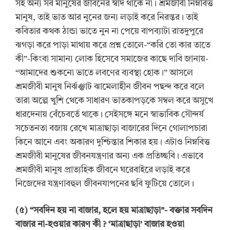
সহ অন্য সব মানুষের জীবনের স্বাদ থাকে না। শ্রমজীবী নিম্নবিত্ত
মানুষ, তাই ভাত আর নুনের জন্য লড়াই করে নিরন্তর। তাই
কবিতার কথক ঠান্ডা ভাতে নুন না পেয়ে বাপব্যাটা রাতদুপুরে
ঝগড়া করে পাড়া মাথায় করে প্রশ্ন তোলে-“করি তো কার তাতে
কী”-কিংবা সামান্য লোক হিসেবে সমাজের কাছে দাবি জানায়-
“আমাদের শুকনো ভাতে লবণের ব্যবস্থা হোক।” আসলে
শ্রমজীবী মানুষ নির্ঝঞ্ঝাট ঝামেলাহীন জীবন পছন্দ করে বলে
তারা অল্পে খুশি থেকে সাধারণ ভাতকাপড়কে সম্বল করে অসুখে
ধারদেনায় বেঁচেবর্তে থাকে। সেইসঙ্গে মনে স্বাভাবিক সৌন্দর্য
সচেতনতা বজায় রেখে মাত্রাছাড়া বাজারের দিনে গোলাপচারা
কিনে আনে এবং অকারণ দুশ্চিন্তার শিকার হয়। এটাও নিম্নবিত্ত
শ্রমজীবী মানুষের জীবনযন্ত্রণার অন্য এক প্রতিচ্ছবি। এভাবে
শ্রমজীবী মানুষ প্রাত্যহিক জীবনে ঘরেবাইরে লড়াই করে
নিজেদের যন্ত্রণাবহুল জীবনযাপনের ছবি ফুটিয়ে তোলে।
(
৫
) “
সবদিন হয় না বাজার, হলে হয় মাত্রাছাড়া”-
বক্তার সবদিন
বাজার না-হওয়ার কারণ কী
?
‘
মাত্রাছাড়া
’
বাজার হওয়া