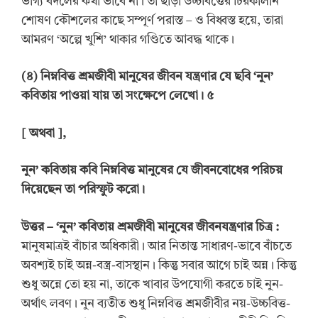
ভাগ্য বদলের কথা ভাবে না। তা ছাড়া উচ্চবিত্তের চিরকালীন
শোষণ কৌশলের কাছে সম্পূর্ণ পরাস্ত – ও বিধ্বস্ত হয়ে, তারা
আমরণ ‘অল্পে খুশি’ থাকার গণ্ডিতে আবদ্ধ থাকে।
(
৪
)
নিম্নবিত্ত শ্রমজীবী মানুষের জীবন যন্ত্রণার যে ছবি
‘
নুন
’
কবিতায় পাওয়া যায় তা সংক্ষেপে লেখো। ৫
[
অ
থবা
],
নুন
’
কবিতায় কবি নিম্নবিত্ত মানুষের যে জীবনবোধের পরিচয়
দিয়েছেন তা পরিস্ফুট করো।
উত্তর
–
‘
নুন
’
কবিতায় শ্রমজীবী মানুষের জীবনযন্ত্রণার চিত্র :
মানুষমাত্রই বাঁচার অধিকারী। আর নিতান্ত সাধারণ-ভাবে বাঁচতে
অবশ্যই চাই অন্ন-বস্ত্র-বাসস্থান। কিন্তু সবার আগে চাই অন্ন। কিন্তু
শুধু অন্নে তো হয় না, তাকে খাবার উপযোগী করতে চাই নুন-
অর্থাৎ লবণ। নুন ব্যতীত শুধু নিম্নবিত্ত শ্রমজীবীর নয়-উচ্চবিত্ত-