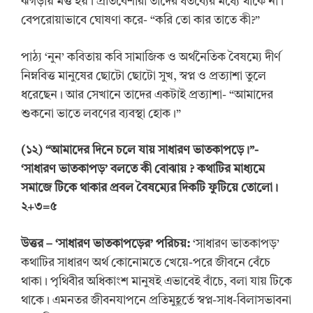
ঝগড়ায় মত্ত হয়। প্রতিবেশীরা তাদের ধর্তব্যের মধ্যে থাকে না।
বেপরোয়াভাবে ঘোষণা করে- “করি তো কার তাতে কী?”
পাঠ্য ‘নুন’ কবিতায় কবি সামাজিক ও অর্থনৈতিক বৈষম্যে দীর্ণ
নিম্নবিত্ত মানুষের ছোটো ছোটো সুখ, স্বপ্ন ও প্রত্যাশা তুলে
ধরেছেন। আর সেখানে তাদের একটাই প্রত্যাশা- “আমাদের
শুকনো ভাতে লবণের ব্যবস্থা হোক।”
(
১
২
) “
আমাদের দিনে চলে যায় সাধারণ ভাতকাপড়ে।”-
‘
সাধারণ ভাতকাপড়
’
বলতে কী বোঝায়
? কথাটির মাধ্যমে
সমাজে টিকে থাকার প্রবল বৈষম্যের দিকটি ফুটিয়ে তোলো।
২+৩=৫
উত্তর
– ‘
সাধারণ ভাতকাপড়ের
’
পরিচয়:
‘সাধারণ ভাতকাপড়’
কথাটির সাধারণ অর্থ কোনোমতে খেয়ে-পরে জীবনে বেঁচে
থাকা। পৃথিবীর অধিকাংশ মানুষই এভাবেই বাঁচে, বলা যায় টিকে
থাকে। এমনতর জীবনযাপনে প্রতিমুহূর্তে স্বপ্ন-সাধ-বিলাসভাবনা