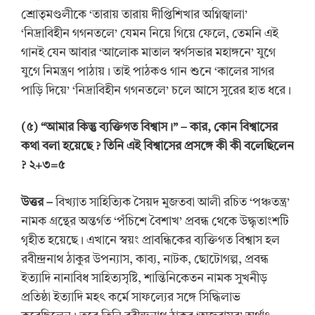
শ্রোতৃমণ্ডলীকে ‘তারায় তারায় দীপ্তিশিখার অগ্নিজ্বালা’
‘নিদ্রাবিহীন গগনতলে’ যেমন নিয়ে গিয়ে ফেলে, তেমনি এই
গানই যেন আবার ‘আলোক মাতাল স্বর্গসভার মহাঙ্গনে’ যুগে
যুগে নিমন্ত্রণ পাঠায়। তাই পাঠকও গান শুনে ‘কালের সাগর
পাড়ি দিয়ে’ ‘নিদ্রাবিহীন গগনতলে’ চলে আসে সুরের হাত ধরে।
(
৫
) “
আমার কিন্তু ব্যক্তিগত বিশ্বাস।” –
কার, কোন বিশ্বাসের
কথা বলা হয়েছে
? তিনি এই বিশ্বাসের প্রসঙ্গে কী কী বলেছিলেন
?
২+৩=৫
উত্তর
–
বিখ্যাত সাহিত্যিক সৈয়দ মুজতবা আলী রচিত ‘পঞ্চতন্ত্র’
নামক গ্রন্থের অন্তর্গত ‘পঁচিশে বৈশাখ’ প্রবন্ধ থেকে উদ্ধৃতাংশটি
গৃহীত হয়েছে। এখানে স্বয়ং প্রাবন্ধিকের ব্যক্তিগত বিশ্বাস হল
রবীন্দ্রনাথ ঠাকুর উপন্যাস, কাব্য, নাটক, ছোটোগল্প, প্রবন্ধ
ইত্যাদি নানাবিধ সাহিত্যসৃষ্টি, শান্তিনিকেতন নামক সুখনীড়
প্রতিষ্ঠা ইত্যাদি মহৎ কর্মে সাফল্যের সঙ্গে সিদ্ধিলাভ