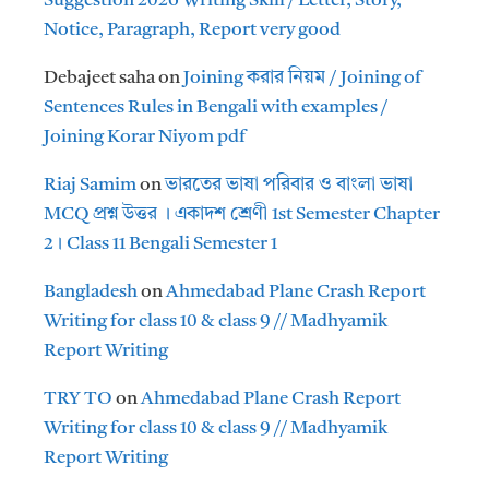
Suggestion 2026 Writing Skill / Letter, Story,
Notice, Paragraph, Report very good
Debajeet saha
on
Joining করার নিয়ম / Joining of
Sentences Rules in Bengali with examples /
Joining Korar Niyom pdf
Riaj Samim
on
ভারতের ভাষা পরিবার ও বাংলা ভাষা
MCQ প্রশ্ন উত্তর । একাদশ শ্রেণী 1st Semester Chapter
2। Class 11 Bengali Semester 1
Bangladesh
on
Ahmedabad Plane Crash Report
Writing for class 10 & class 9 // Madhyamik
Report Writing
TRY TO
on
Ahmedabad Plane Crash Report
Writing for class 10 & class 9 // Madhyamik
Report Writing