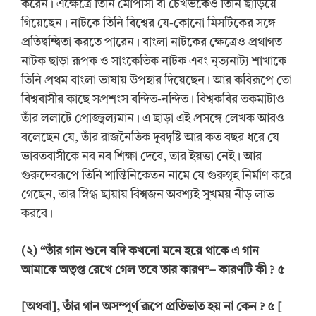
করেন। এক্ষেত্রে তিনি মোঁপাসা বা চেখভকেও তিনি ছাড়িয়ে
গিয়েছেন। নাটকে তিনি বিশ্বের যে-কোনো মিসটিকের সঙ্গে
প্রতিদ্বন্দ্বিতা করতে পারেন। বাংলা নাটকের ক্ষেত্রেও প্রথাগত
নাটক ছাড়া রূপক ও সাংকেতিক নাটক এবং নৃত্যনাট্য শাখাকে
তিনি প্রথম বাংলা ভাষায় উপহার দিয়েছেন। আর কবিরূপে তো
বিশ্ববাসীর কাছে সপ্রশংস বন্দিত-নন্দিত। বিশ্বকবির তকমাটাও
তাঁর ললাটে প্রোজ্জ্বল্যমান। এ ছাড়া এই প্রসঙ্গে লেখক আরও
বলেছেন যে, তাঁর রাজনৈতিক দূরদৃষ্টি আর কত বছর ধরে যে
ভারতবাসীকে নব নব শিক্ষা দেবে, তার ইয়ত্তা নেই। আর
গুরুদেবরূপে তিনি শান্তিনিকেতন নামে যে গুরুগৃহ নির্মাণ করে
গেছেন, তার স্নিগ্ধ ছায়ায় বিশ্বজন অবশ্যই সুখময় নীড় লাভ
করবে।
(
২
) “
তাঁর গান শুনে যদি কখনো মনে হয়ে থাকে এ গান
আমাকে অতৃপ্ত রেখে গেল তবে তার কারণ
”
–
কারণটি কী
? ৫
[
অথবা
]
, তাঁর গান অসম্পূর্ণ রূপে প্রতিভাত হয় না কেন
?
৫
[