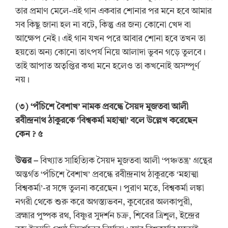
তার প্রমাণ মেলে-এই গান একবার শোনার পর মনে হবে আমার
সব কিছু জানা হল না বটে, কিন্তু এর জন্য কোনো খেদ বা
আক্ষেপ নেই। এই গান যখন পরে আবার শোনা হবে তখন তা
হয়তো অন্য কোনো তাৎপর্য নিয়ে আলাদা ভুবন গড়ে তুলবে।
তাই আপাত অতৃপ্তির কথা মনে হলেও তা কখনোই অসম্পূর্ণ
নয়।
(
৩
) ‘
পঁচিশে বৈশাখ
’
নামক প্রবন্ধে সৈয়দ মুজতবা আলী
রবীন্দ্রনাথ ঠাকুরকে
‘
বিশ্বকর্মা মহাত্মা
’
বলে উল্লেখ করেছেন
কেন
? ৫
উত্তর
–
বিখ্যাত সাহিত্যিক সৈয়দ মুজতবা আলী ‘পঞ্চতন্ত্র’ গ্রন্থের
অন্তর্গত ‘পঁচিশে বৈশাখ’ প্রবন্ধে রবীন্দ্রনাথ ঠাকুরকে ‘মহাত্মা
বিশ্বকর্মা’-র সঙ্গে তুলনা করেছেন। পুরাণ মতে, বিশ্বকর্মা লঙ্কা
নগরী থেকে শুরু করে অগস্ত্যভবন, কুবেরের অলকাপুরী,
ব্রহ্মার পুষ্পক রথ, বিষ্ণুর সুদর্শন চক্র, শিবের ত্রিশূল, ইন্দ্রের