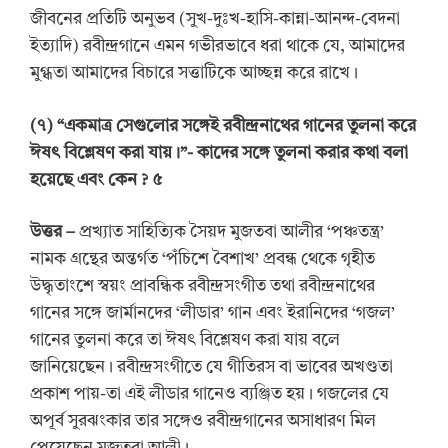
জীবনের প্রতিটি অনুভব (সুখ-দুঃখ-হাসি-কান্না-আনন্দ-বেদনা
ইত্যাদি) রবীন্দ্রগানে এমন গভীরভাবে ধরা থাকে যে, আমাদের
মুগ্ধতা আমাদের বিচারে সত্তাটিকে আচ্ছন্ন করে রাখে।
(
৭
)
“একমাত্র সেগুলোর সঙ্গেই রবীন্দ্রনাথের গানের তুলনা করে
ঈষৎ বিশ্লেষণ করা যায়।”- কাদের সঙ্গে তুলনা করার কথা বলা
হয়েছে এবং কেন
? ৫
উত্তর
–
প্রখ্যাত সাহিত্যিক সৈয়দ মুজতবা আলীর ‘পঞ্চতন্ত্র’
নামক গ্রন্থের অন্তর্গত ‘পঁচিশে বৈশাখ’ প্রবন্ধ থেকে গৃহীত
উদ্ধৃতাংশে স্বয়ং প্রাবন্ধিক রবীন্দ্রসংগীত তথা রবীন্দ্রনাথের
গানের সঙ্গে জার্মানদের ‘লীডার’ গান এবং ইরানিদের ‘গজল’
গানের তুলনা করে তা ঈষৎ বিশ্লেষণ করা যায় বলে
জানিয়েছেন। রবীন্দ্রসংগীতে যে গীতিরস বা ভাবের অখণ্ডতা
প্রকাশ পায়-তা এই লীডার গানেও ব্যঞ্জিত হয়। গজলের যে
অপূর্ব সুরঝংকার তার সঙ্গেও রবীন্দ্রগানের অসাধারণ মিল