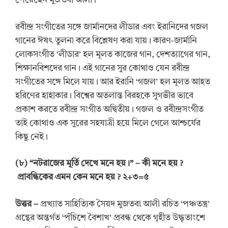
পেয়েছেন মুজতবা আলী।
রবীন্দ্র সংগীতের সঙ্গে জার্মানদের লীডার এবং ইরানিদের গজল
গানের ঈষৎ তুলনা করে বিশ্লেষণ করা যায়। কারণ-জার্মানি
লোকসংগীত ‘লীডার’ হল মূলত কাজের গান, দেশত্যাগের গান,
শিক্ষানবিশদের গান। এই গানের সুর কোথাও যেন রবীন্দ্র
সংগীতের সঙ্গে মিলে যায়। আর ইরানি ‘গজল’ হল মূলত আহত
হরিণের হাহাকার। বিশ্বের অতলান্ত বিরহকে সুগভীর ভাবে
প্রকাশ করতে রবীন্দ্র সংগীত অদ্বিতীয়। গজল ও রবীন্দ্রসংগীত
তাই কোথাও এক সুরের সহযাত্রী হয়ে মিলে গেলে আশ্চর্যের
কিছু নেই।
(
৮
) “
নটরাজের মূর্তি দেখে মনে হয়।” –
কী মনে হয়
?
প্রাবন্ধিকের এমন কেন মনে হয়
?
২+৩=৫
উত্তর
–
প্রখ্যাত সাহিত্যিক সৈয়দ মুজতবা আলী রচিত ‘পঞ্চতন্ত্র’
গ্রন্থের অন্তর্গত ‘পঁচিশে বৈশাখ’ প্রবন্ধ থেকে গৃহীত উদ্ধৃতাংশে