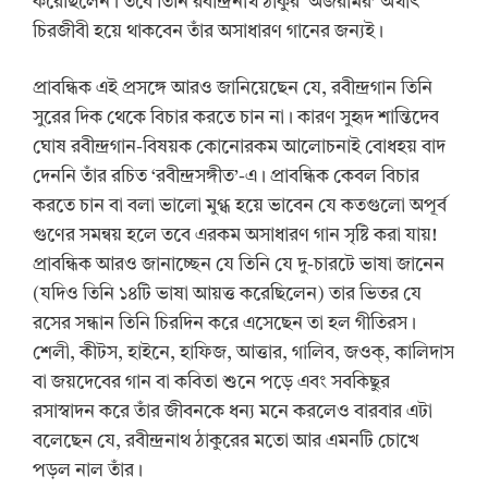
করেছিলেন। তবে তিনি রবীন্দ্রনাথ ঠাকুর ‘অজরামর’ অর্থাৎ
চিরজীবী হয়ে থাকবেন তাঁর অসাধারণ গানের জন্যই।
প্রাবন্ধিক এই প্রসঙ্গে আরও জানিয়েছেন যে, রবীন্দ্রগান তিনি
সুরের দিক থেকে বিচার করতে চান না। কারণ সুহৃদ শান্তিদেব
ঘোষ রবীন্দ্রগান-বিষয়ক কোনোরকম আলোচনাই বোধহয় বাদ
দেননি তাঁর রচিত ‘রবীন্দ্রসঙ্গীত’-এ। প্রাবন্ধিক কেবল বিচার
করতে চান বা বলা ভালো মুগ্ধ হয়ে ভাবেন যে কতগুলো অপূর্ব
গুণের সমন্বয় হলে তবে এরকম অসাধারণ গান সৃষ্টি করা যায়!
প্রাবন্ধিক আরও জানাচ্ছেন যে তিনি যে দু-চারটে ভাষা জানেন
(যদিও তিনি ১৪টি ভাষা আয়ত্ত করেছিলেন) তার ভিতর যে
রসের সন্ধান তিনি চিরদিন করে এসেছেন তা হল গীতিরস।
শেলী, কীটস, হাইনে, হাফিজ, আত্তার, গালিব, জওক্, কালিদাস
বা জয়দেবের গান বা কবিতা শুনে পড়ে এবং সবকিছুর
রসাস্বাদন করে তাঁর জীবনকে ধন্য মনে করলেও বারবার এটা
বলেছেন যে, রবীন্দ্রনাথ ঠাকুরের মতো আর এমনটি চোখে
পড়ল নাল তাঁর।