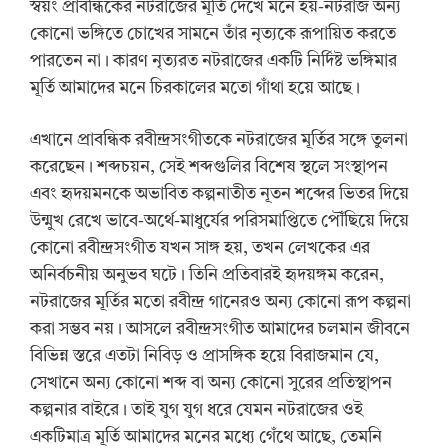
স্বয়ং প্রাবন্ধিকের নটরাজের মূর্তি দেখে মনে হয়-নটরাজ অন্য
কোনো ভঙ্গিতে চোখের সামনে তাঁর নৃত্যকে রূপায়িত করতে
পারতেন না। কারণ নৃত্যরত নটরাজের একটি নির্দিষ্ট ভঙ্গিমার
মূর্তি আমাদের মনে চিরকালের মতো গাঁথা হয়ে আছে।
এখানে প্রাবন্ধিক রবীন্দ্রসংগীতকে নটরাজের মূর্তির সঙ্গে তুলনা
করেছেন। শব্দচয়ন, সেই শব্দগুলির বিশেষ স্থলে সংস্থাপন
এবং হৃদয়মনকে অভাবিত কল্পনাতীত নূতন শব্দের ভিতর দিয়ে
উন্মুখ রেখে ভাবে-অর্থে-মাধুর্যের পরিসমাপ্তিতে পৌঁছিয়ে দিয়ে
কোনো রবীন্দ্রসংগীত যখন সাঙ্গ হয়, তখন লেখকের এর
অনির্বচনীয় অনুভব ঘটে। তিনি প্রতিবারই হৃদয়ঙ্গম করেন,
নটরাজের মূর্তির মতো রবীন্দ্র গানেরও অন্য কোনো রূপ কল্পনা
করা সম্ভব নয়। আসলে রবীন্দ্রসংগীত আমাদের চলমান জীবনে
বিভিন্ন স্তরে এতটা নিবিড় ও প্রাসঙ্গিক হয়ে বিরাজমান যে,
সেখানে অন্য কোনো শব্দ বা অন্য কোনো সুরের প্রতিস্থাপন
কল্পনার বাইরে। তাই যুগ যুগ ধরে যেমন নটরাজের ওই
একটিমাত্র মূর্তি আমাদের মনের মধ্যে গেঁথে আছে, তেমনি