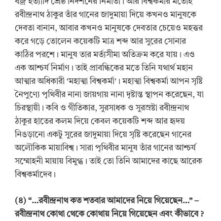
বজ্র ইত্যাদি শ্রেষ্ঠ নিদর্শনের নির্মাতা। আর বিশ্বকর্মার মতোই
রবীন্দ্রনাথ ঠাকুর তাঁর গানের জাদুমায়া দিয়ে কখনও মানুষকে
দেবতা বানান, আবার কখনও মানুষকে দেবতার চেয়েও মহত্তর
করে গড়ে তোলেন কয়েকটি মাত্র শব্দ আর সুরের সোনার
কাঠির পরশে। মানুষ তার মর্ত্যসীমা অতিক্রম করে যায়। এও
এক আশ্চর্য নির্মাণ। তাই প্রাবন্ধিকের মতে তিনি যথার্থ মহান
আত্মার অধিকারী ‘মহাত্মা বিশ্বকর্মা’। মহাত্মা বিশ্বকর্মা আপন সৃষ্টি
নৈপুণ্যে পৃথিবীর নানা জায়গায় নানা দৃষ্টান্ত স্থাপন করেছেন, যা
চিরস্থায়ী। কবি ও গীতিকার, সুরসাধক ও সুরস্রষ্টা রবীন্দ্রনাথ
ঠাকুর হাতের কলম দিয়ে কেবল কয়েকটি শব্দ আর হৃদয়
নিঙড়ানো একটু সুরের জাদুমায়া দিয়ে সৃষ্টি করেছেন গানের
অলৌকিক মায়াবিশ্ব। সারা পৃথিবীর মানুষ তাঁর গানের আশ্চর্য
সম্মোহনী মায়ায় বিমুগ্ধ। তাই তো তিনি আমাদের কাছে আরেক
বিশ্বকর্মাদেব।
(
৪
) “
…রবীন্দ্রনাথ কত শতবার আমাদের নিয়ে গিয়েছেন…
”
–
রবীন্দ্রনাথ কোথা থেকে কোথায় নিয়ে গিয়েছেন এবং
কীভাবে
?