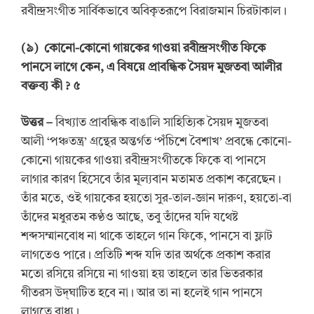
রবীন্দ্রসংগীত সার্বিকভাবে অবিকৃতরূপে বিরাজমান চিরটাকাল।
(
৯
)
কোনো-কোনো গায়কের গাওয়া রবীন্দ্রসংগীত ফিকে
পানসে লাগে কেন, এ বিষয়ে প্রাবন্ধিক সৈয়দ মুজতবা আলীর
বক্তব্য কী
? ৫
উত্তর
–
বিখ্যাত প্রাবন্ধিক বাঙালি সাহিত্যিক সৈয়দ মুজতবা
আলী ‘পঞ্চতন্ত্র’ গ্রন্থের অন্তর্গত ‘পঁচিশে বৈশাখ’ প্রবন্ধে কোনো-
কোনো গায়কের গাওয়া রবীন্দ্রসংগীতকে ফিকে বা পানসে
লাগার কারণ হিসেবে তাঁর মূল্যবান মতামত প্রকাশ করেছেন।
তাঁর মতে, ওই গায়কের হয়তো সুর-তাল-জ্ঞান দারুণ, হয়তো-বা
তাঁদের মধুরতম কণ্ঠও আছে, তবু তাঁদের যদি যথেষ্ট
শব্দসম্মানবোধ না থাকে তাহলে গান ফিকে, পানসে বা ফ্লাট
লাগতেও পারে। প্রতিটি শব্দ যদি তার অর্থকে প্রকাশ করার
মতো রসিয়ে রসিয়ে না গাওয়া হয় তাহলে তার ভিতরকার
গীতরস উদ্‌ঘাটিত হবে না। আর তা না হলেই গান পানসে
লাগতে বাধ্য।