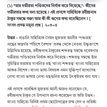
(
১
)
“তার গভীরতা পণ্ডিতদের নির্বাক করে দিয়েছে,”-
কীসের
গভীরতার কথা বলা হয়েছে
? এই প্রসঙ্গে সাহিত্যিক রবীন্দ্রনাথ
ঠাকুর সম্বন্ধে বক্তা আর কী কী গুণের কথা বলেছিলেন
? [
সংসদ প্রদত্ত নমুনা প্রশ্ন
]
২+৩=৫
উত্তর
–
বাঙালি সাহিত্যিক সৈয়দ মুজতবা আলীর ‘পঞ্চতন্ত্র’
গ্রন্থের অন্তর্গত ‘পঁচিশে বৈশাখ’ প্রবন্ধ থেকে নেওয়া উদ্ধৃতাংশে
উল্লিখিত হয়েছে, রবীন্দ্রনাথ ঠাকুরের শব্দতত্ত্ব সম্বন্ধে গবেষণার
গভীরতা পণ্ডিতদের নির্বাক করে দিয়েছে। শব্দতত্ত্ব সম্বন্ধে তাঁর
সুচিন্তিত মতামত সংবলিত গ্রন্থ ‘বাংলা শব্দতত্ত্ব’ বাংলা সাহিত্যের
আকর-বিশেষ। বাংলা ভাষা-বিষয়ক এমন যুক্তিপূর্ণ ব্যাখ্যাসহ
লেখা বাংলা ভাষায় লেখা গ্রন্থগুলির মধ্যে উৎকৃষ্টতম বলা যায়।
এই প্রসঙ্গে প্রাবন্ধিক মুজতবা আলী আরও বলেছেন যে,
রবীন্দ্রনাথ ঠাকুর যে উপন্যাস রচনা করেছেন তা অতি উত্তম।
বাংলা সাহিত্যে তিনিই প্রথম ছোটোগল্পের জন্ম দেন ও প্রতিষ্ঠা