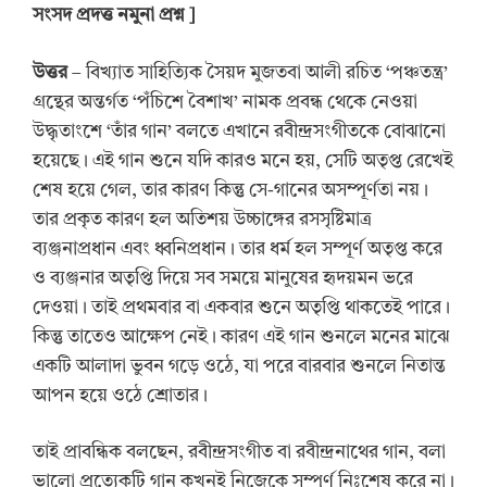
সংসদ প্রদত্ত নমুনা প্রশ্ন
]
উত্তর
– বিখ্যাত সাহিত্যিক সৈয়দ মুজতবা আলী রচিত ‘পঞ্চতন্ত্র’
গ্রন্থের অন্তর্গত ‘পঁচিশে বৈশাখ’ নামক প্রবন্ধ থেকে নেওয়া
উদ্ধৃতাংশে ‘তাঁর গান’ বলতে এখানে রবীন্দ্রসংগীতকে বোঝানো
হয়েছে। এই গান শুনে যদি কারও মনে হয়, সেটি অতৃপ্ত রেখেই
শেষ হয়ে গেল, তার কারণ কিন্তু সে-গানের অসম্পূর্ণতা নয়।
তার প্রকৃত কারণ হল অতিশয় উচ্চাঙ্গের রসসৃষ্টিমাত্র
ব্যঞ্জনাপ্রধান এবং ধ্বনিপ্রধান। তার ধর্ম হল সম্পূর্ণ অতৃপ্ত করে
ও ব্যঞ্জনার অতৃপ্তি দিয়ে সব সময়ে মানুষের হৃদয়মন ভরে
দেওয়া। তাই প্রথমবার বা একবার শুনে অতৃপ্তি থাকতেই পারে।
কিন্তু তাতেও আক্ষেপ নেই। কারণ এই গান শুনলে মনের মাঝে
একটি আলাদা ভুবন গড়ে ওঠে, যা পরে বারবার শুনলে নিতান্ত
আপন হয়ে ওঠে শ্রোতার।
তাই প্রাবন্ধিক বলছেন, রবীন্দ্রসংগীত বা রবীন্দ্রনাথের গান, বলা
ভালো প্রত্যেকটি গান কখনই নিজেকে সম্পূর্ণ নিঃশেষ করে না।