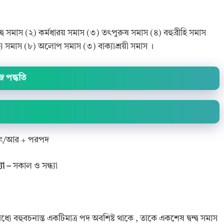
্দ্ব সমাস (২) কর্মধারয় সমাস (৩) তৎপুরুষ সমাস (৪) বহুব্রীহি সমাস
ত্য সমাস (৮) অলোপ সমাস (৩) বাক্যাশ্রয়ী সমাস ।
জ পদ্ধতি
এবং/আর + পরপদ
যা –
সকাল ও সন্ধ্যা
মধ্যে বহুবচনান্ত একটিমাত্র পদ অবশিষ্ট থাকে , তাকে একশেষ দ্বন্দ্ব সমাস