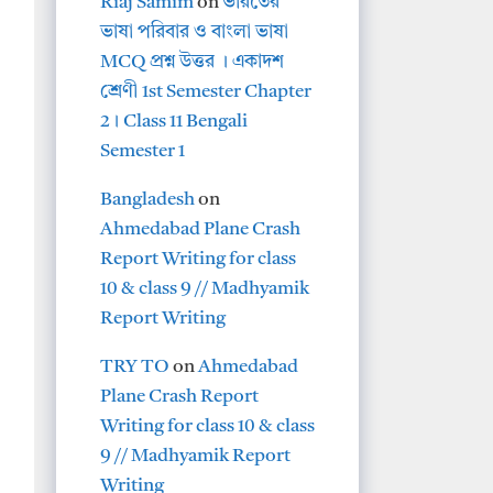
Riaj Samim
on
ভারতের
ভাষা পরিবার ও বাংলা ভাষা
MCQ প্রশ্ন উত্তর । একাদশ
শ্রেণী 1st Semester Chapter
2। Class 11 Bengali
Semester 1
Bangladesh
on
Ahmedabad Plane Crash
Report Writing for class
10 & class 9 // Madhyamik
Report Writing
TRY TO
on
Ahmedabad
Plane Crash Report
Writing for class 10 & class
9 // Madhyamik Report
Writing