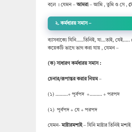
বলে । যেমন –
আমরা
– আমি , তুমি ও সে ,
ত
২. কর্মধারয় সমাস
–
ব্যাসবাক্যে যিনি…..তিনিই, যা…তাই, যেই….. 
কয়েকটি ভাগে ভাগ করা যায় , যেমন –
(ক) সাধারণ কর্মধারয় সমাস :
চেনার/রূপান্তর করার নিয়ম
–
(১) ………+ পূর্বপদ +……… + পরপদ
(২) পূর্বপদ + যে + পরপদ
যেমন-
মাষ্টারমশাই
– যিনি মাষ্টার তিনিই মশাই