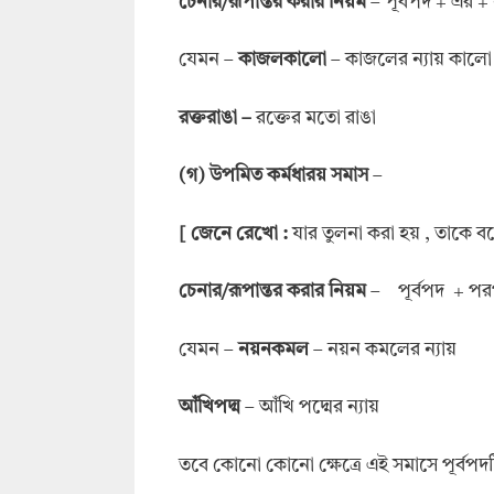
চেনার/রূপান্তর করার নিয়ম
– পূর্বপদ + এর +
যেমন –
কাজলকালো
– কাজলের ন্যায় কালো
রক্তরাঙা –
রক্তের মতো রাঙা
(গ) উপমিত কর্মধারয় সমাস
–
[ জেনে রেখো :
যার তুলনা করা হয় , তাকে
চেনার/রূপান্তর করার নিয়ম
–
পূর্বপদ + পর
যেমন –
নয়নকমল
– নয়ন কমলের ন্যায়
আঁখিপদ্ম
– আঁখি পদ্মের ন্যায়
তবে কোনো কোনো ক্ষেত্রে এই সমাসে পূর্বপদ