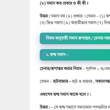
(৮) সমাস কত প্রকার ও কী কী ?
উত্তর :
সমাস নয় (৯) প্রকার । যেমন – (১) দ্বন
(৫) দ্বিগু সমাস (৬) অব্যয়ীভাব সমাস (৭) নি
নিয়ম অনুযায়ী সমাস রূপান্তর / চেনার সহ
১. দ্বন্দ্ব সমাস
–
চেনার/রূপান্তর করার নিয়ম
– পূর্বপদ + ও/
যেমন –
হাটবাজার –
হাট ও বাজার ,
সকালসন্ধ্
একশেষ দ্বন্দ্ব
সমাস
কাকে বলে ?
:
উত্তর :
– যে দ্বন্দ্ব সমাসে সমস্যমান পদগুলির 