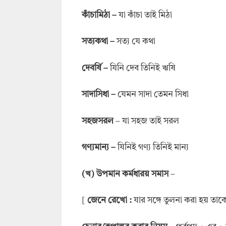
কাঁচামিঠা –
যা কাঁচা তাই মিঠা
সত্যকথা –
সত্য যে কথা
দেবর্ষি –
যিনি দেব তিনিই ঋষি
সাদাসিধা –
যেমন সাদা তেমন সিধা
সহজসরল
– যা সহজ তাই সরল
গণ্যমান্য –
যিনিই গণ্য তিনিই মান্য
(খ) উপমান কর্মধারয় সমাস
–
[
জেনে রেখো :
যার সঙ্গে তুলনা করা হয় ত