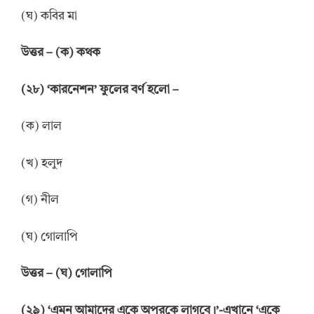
(ঘ) কবির মা
উত্তর – (ক) কথক
(২৮) ‘কারনেশন’ ফুলের বর্ণ হলো –
(ক) লাল
(খ) হলুদ
(গ) নীল
(ঘ) গোলাপি
উত্তর – (ঘ) গোলাপি
(২৯) ‘এমন আমাদের একে অপরকে লাগবে।’-এখানে ‘একে