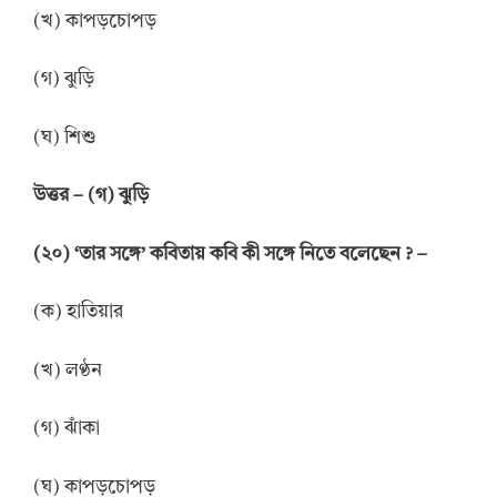
(খ) কাপড়চোপড়
(গ) ঝুড়ি
(ঘ) শিশু
উত্তর – (গ) ঝুড়ি
(২০) ‘তার সঙ্গে’ কবিতায় কবি কী সঙ্গে নিতে বলেছেন ? –
(ক) হাতিয়ার
(খ) লণ্ঠন
(গ) ঝাঁকা
(ঘ) কাপড়চোপড়