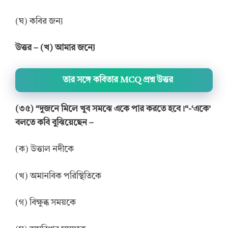
(ঘ) কবির জন্য
উত্তর – (খ) আমার জন্যে
তার সঙ্গে কবিতার MCQ প্রশ্ন উত্তর
(৩৫) “দুজনে মিলে খুব সমঝে একে পার করতে হবে।“-‘একে’
বলতে কবি বুঝিয়েছেন –
(ক) উত্তাল নদীকে
(খ) অমানবিক পরিস্থিতিকে
(গ) বিক্ষুব্ধ সময়কে