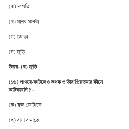
(ক) দম্পতি
(খ) মানব-মানবী
(গ) জোড়া
(ঘ) জুড়ি
উত্তর- (ঘ) জুড়ি
(১৬) পাথরে-ফাটলেও কথক ও তাঁর প্রিয়তমার কীসে
আটকায়নি ? –
(ক) ফুল ফোটাতে
(খ) বাসা বানাতে