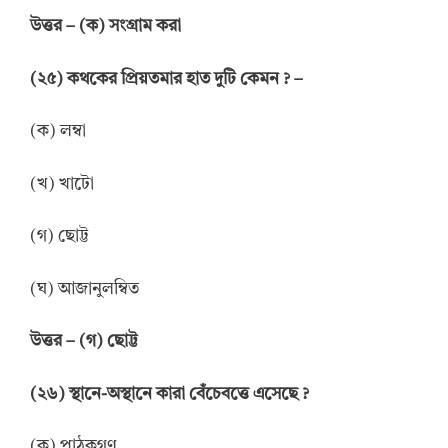
উত্তর – (ক) সংগ্রাম করা
(২৫) কথকের প্রিয়তমার হাত দুটি কেমন ? –
(ক) লম্বা
(খ) খাটো
(গ) ছোট্ট
(ঘ) আজানুলম্বিত
উত্তর – (গ) ছোট্ট
(২৬) স্থানে-অস্থানে কারা বেঁচেবত্তে এসেছে ?
(ক) পাঠকগণ