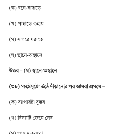
(ক) বনে-বাদাড়ে
(খ) পাহাড়ে গুহায়
(গ) সাগরে মরুতে
(ঘ) স্থানে-অস্থানে
উত্তর – (ঘ) স্থানে-অস্থানে
(৩৮) ‘কষ্টেসৃষ্টে’ উঠে দাঁড়ানোর পর আমরা প্রথমে –
(ক) ব্যাপারটা বুঝব
(খ) বিষয়টি জেনে নেব
(গ) আহ্লাদ করবো