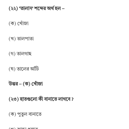
(২২) ‘তালাস’ শব্দের অর্থ
হল
–
(ক) খোঁজা
(খ) তালপাতা
(গ) তালগাছ
(ঘ) তালের আঁটি
উত্তর – (ক) খোঁজা
(২৩) হাতগুলো কী বানাতে লাগবে ?
(ক) পুতুল বানাতে