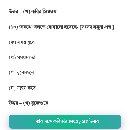
উত্তর – (খ) কবির প্রিয়তমা
(১০) ‘সমঝে’ বলতে বোঝানো হয়েছে- [সংসদ নমুনা প্রশ্ন ]
(ক) সময় বুঝে
(খ) সময়মতো
(গ) বুঝেশুনে
(ঘ) সাহস করে
উত্তর – (গ) বুঝেশুনে
তার সঙ্গে কবিতার MCQ প্রশ্ন উত্তর