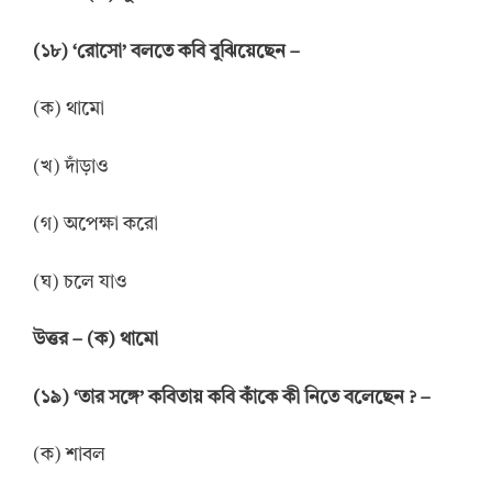
(১৮) ‘রোসো’ বলতে কবি বুঝিয়েছেন –
(ক) থামো
(খ) দাঁড়াও
(গ) অপেক্ষা করো
(ঘ) চলে যাও
উত্তর – (ক) থামো
(১৯) ‘তার সঙ্গে’ কবিতায় কবি কাঁকে কী নিতে বলেছেন ? –
(ক) শাবল