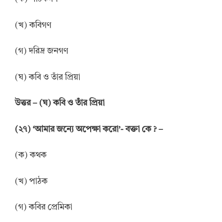
(খ) কবিগণ
(গ) দরিদ্র জনগণ
(ঘ) কবি ও তাঁর প্রিয়া
উত্তর – (ঘ) কবি ও তাঁর প্রিয়া
(২৭) ‘আমার জন্যে অপেক্ষা করো’- বক্তা কে ? –
(ক) কথক
(খ) পাঠক
(গ) কবির প্রেমিকা