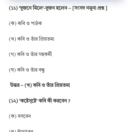
(১১) ‘দুজনে মিলে’-দুজন হলেন – [সংসদ নমুনা প্রশ্ন ]
(ক) কবি ও পাঠক
(খ) কবি ও তাঁর প্রিয়তমা
(গ) কবি ও তাঁর সহকর্মী
(ঘ) কবি ও তাঁর বন্ধু
উত্তর – (খ) কবি ও তাঁর প্রিয়তমা
(১২) ‘কষ্টেসৃষ্টে’ কবি কী করবেন ?
(ক) বসবেন