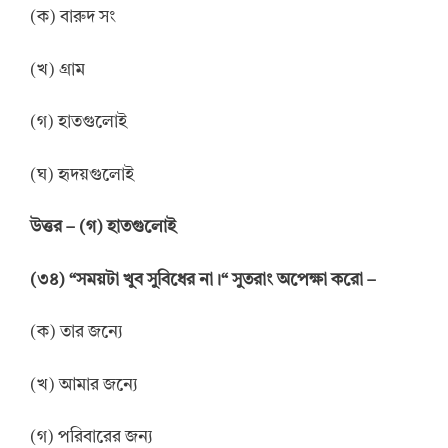
(ক) বারুদ সং
(খ) গ্রাম
(গ) হাতগুলোই
(ঘ) হৃদয়গুলোই
উত্তর – (গ) হাতগুলোই
(৩৪) “সময়টা খুব সুবিধের না।“ সুতরাং অপেক্ষা করো –
(ক) তার জন্যে
(খ) আমার জন্যে
(গ) পরিবারের জন্য