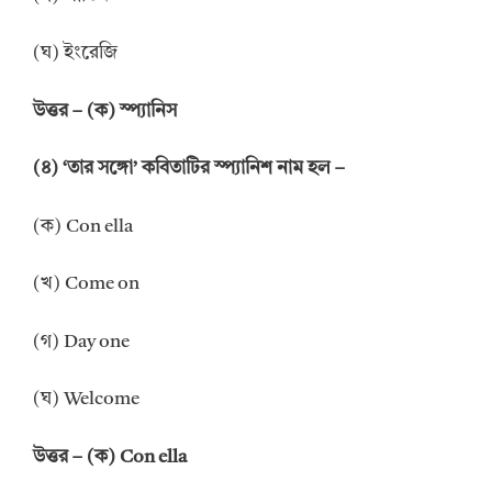
(ঘ) ইংরেজি
উত্তর – (ক) স্প্যানিস
(৪) ‘তার সঙ্গো’ কবিতাটির স্প্যানিশ নাম হল –
(ক) Con ella
(খ) Come on
(গ) Day one
(ঘ) Welcome
উত্তর – (ক) Con ella