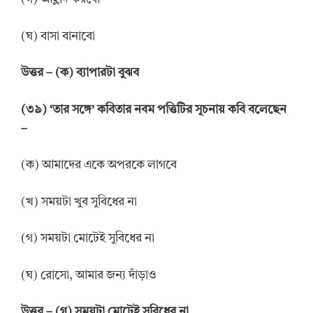
(ঘ) বাসা বানাবো
উত্তর – (ক) ব্যাপারটা বুঝব
(৩৯) ‘তার সঙ্গে’ কবিতার নবম পত্তিটির সূচনায় কবি বলেছেন
–
(ক) আমাদের একে অপরকে লাগবে
(খ) সময়টা খুব সুবিধের না
(গ) সময়টা মোটেই সুবিধের না
(ঘ) রোসো, আমার জন্য দাঁড়াও
উত্তর – (গ) সময়টা মোটেই সুবিধের না