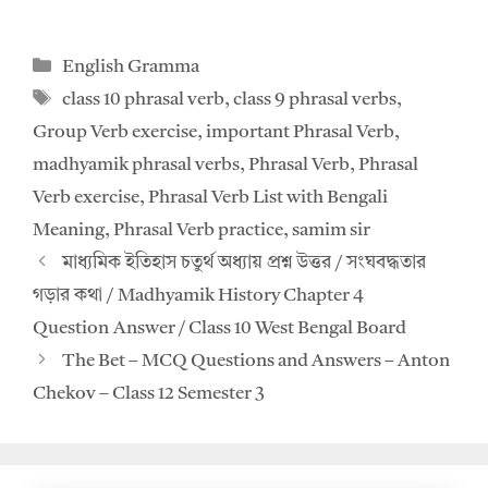
h
ac
at
e
Categories
English Gramma
s
b
Tags
class 10 phrasal verb
,
class 9 phrasal verbs
,
A
o
Group Verb exercise
,
important Phrasal Verb
,
p
o
madhyamik phrasal verbs
,
Phrasal Verb
,
Phrasal
p
k
Verb exercise
,
Phrasal Verb List with Bengali
Meaning
,
Phrasal Verb practice
,
samim sir
মাধ্যমিক ইতিহাস চতুর্থ অধ্যায় প্রশ্ন উত্তর / সংঘবদ্ধতার
গড়ার কথা / Madhyamik History Chapter 4
Question Answer / Class 10 West Bengal Board
The Bet – MCQ Questions and Answers – Anton
Chekov – Class 12 Semester 3