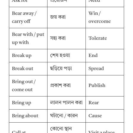
Ask for
প্রয়োজন
Need
Bear away /
Win /
জয় করা
carry off
overcome
Bear with / put
সহ্য করা
Tolerate
up with
Break up
শেষ হওয়া
End
Break out
ছড়িয়ে পড়া
Spread
Bring out /
প্রকাশ করা
Publish
come out
Bring up
লালন পালন করা
Rear
Bring about
ঘটানো / কারন
Cause
কোনো স্থান
Call at
Visit a place