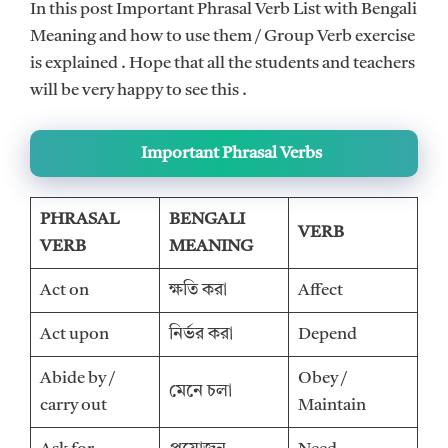
In this post Important Phrasal Verb List with Bengali
Meaning and how to use them / Group Verb exercise
is explained . Hope that all the students and teachers
will be very happy to see this .
Important Phrasal Verbs
PHRASAL
BENGALI
VERB
VERB
MEANING
Act on
ক্ষতি করা
Affect
Act upon
নির্ভর করা
Depend
Abide by /
Obey /
মেনে চলা
carry out
Maintain