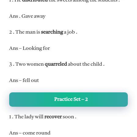
1 . He
distributed
the sweets among the students .
Ans . Gave away
2 . The man is
searching
a job .
Ans – Looking for
3 . Two women
quarreled
about the child .
Ans – fell out
Practice Set – 2
1 . The lady will
recover
soon .
Ans – come round