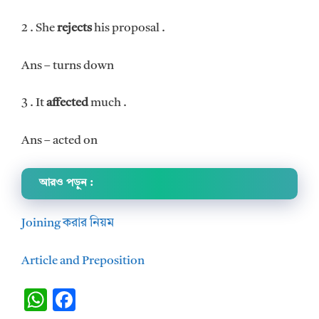
2 . She
rejects
his proposal .
Ans – turns down
3 . It
affected
much .
Ans – acted on
আরও পড়ুন :
Joining করার নিয়ম
Article and Preposition
W
F