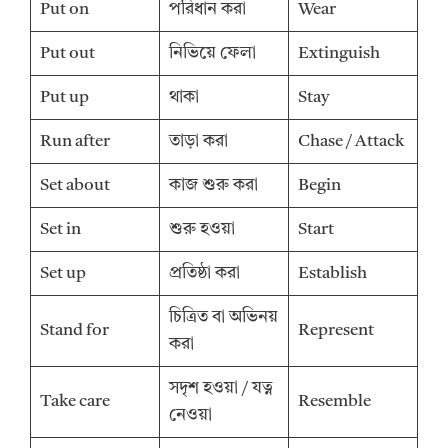
Put on
পরিধান করা
Wear
Put out
নিভিয়ে ফেলা
Extinguish
Put up
থাকা
Stay
Run after
তাড়া করা
Chase / Attack
Set about
কাজ শুরু করা
Begin
Set in
শুরু হওয়া
Start
Set up
প্রতিষ্ঠা করা
Establish
চিত্রিত বা অভিনয়
Stand for
Represent
করা
সদৃশ হওয়া / যত্ন
Take care
Resemble
নেওয়া