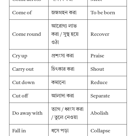
Come of
জম্নগ্রহন করা
To be born
আরোগ্য লাভ
Come round
করা / সুস্থ হয়ে
Recover
ওঠা
Cry up
প্রশংসা করা
Praise
Carry out
চিৎকার করা
Shout
Cut down
কমানো
Reduce
Cut off
আলাদা করা
Separate
ত্যাগ / ধ্বংস করা
Do away with
Abolish
/ তুলে নেওয়া
Fall in
ধসে পড়া
Collapse