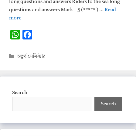
long questions and answers Riders to the sea long
questions and answers Mark – 5 (***** ) …
Read
more
W
F
h
ac
at
e
Categories
চতুর্থ সেমিস্টার
s
b
A
o
p
o
p
k
Search
Search