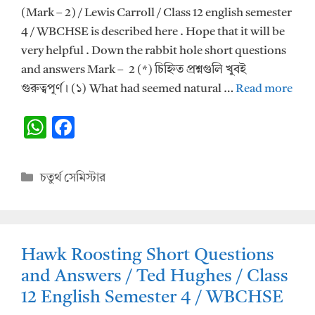
(Mark – 2) / Lewis Carroll / Class 12 english semester
4 / WBCHSE is described here . Hope that it will be
very helpful . Down the rabbit hole short questions
and answers Mark – 2 (*) চিহ্নিত প্রশ্নগুলি খুবই
গুরুত্বপূর্ণ। (১) What had seemed natural …
Read more
W
F
h
ac
at
e
Categories
চতুর্থ সেমিস্টার
s
b
A
o
p
o
Hawk Roosting Short Questions
p
k
and Answers / Ted Hughes / Class
12 English Semester 4 / WBCHSE