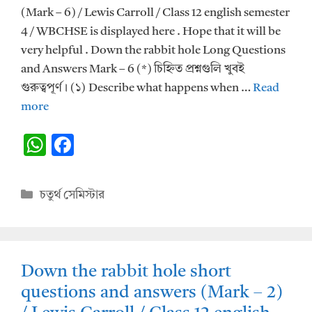
(Mark – 6) / Lewis Carroll / Class 12 english semester
4 / WBCHSE is displayed here . Hope that it will be
very helpful . Down the rabbit hole Long Questions
and Answers Mark – 6 (*) চিহ্নিত প্রশ্নগুলি খুবই
গুরুত্বপূর্ণ। (১) Describe what happens when …
Read
more
W
F
h
ac
at
e
Categories
চতুর্থ সেমিস্টার
s
b
A
o
p
o
Down the rabbit hole short
p
k
questions and answers (Mark – 2)