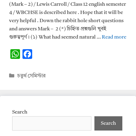
(Mark – 2) / Lewis Carroll / Class 12 english semester
4 / WBCHSE is described here . Hope that it will be
very helpful . Down the rabbit hole short questions
and answers Mark – 2 (*) চিহ্নিত প্রশ্নগুলি খুবই
গুরুত্বপূর্ণ। (১) What had seemed natural …
Read more
W
F
h
ac
at
e
Categories
চতুর্থ সেমিস্টার
s
b
A
o
p
o
p
k
Search
Search