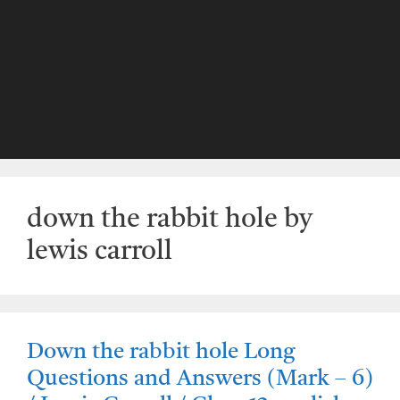
down the rabbit hole by
lewis carroll
Down the rabbit hole Long
Questions and Answers (Mark – 6)