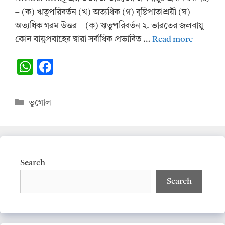
– (ক) ঋতুপরিবর্তন (খ) অত্যধিক (গ) বৃষ্টিপাতাশ্রয়ী (ঘ)
অত্যধিক গরম উত্তর – (ক) ঋতুপরিবর্তন ২. ভারতের জলবায়ু
কোন বায়ুপ্রবাহের দ্বারা সর্বাধিক প্রভাবিত …
Read more
W
F
h
ac
at
e
Categories
ভূগোল
s
b
A
o
p
o
p
k
Search
Search