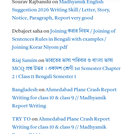
Sourav Rajbanshi
on
Madhyamik English
Suggestion 2026 Writing Skill / Letter, Story,
Notice, Paragraph, Report very good
Debajeet saha
on
Joining করার নিয়ম / Joining of
Sentences Rules in Bengali with examples /
Joining Korar Niyom pdf
Riaj Samim
on
ভারতের ভাষা পরিবার ও বাংলা ভাষা
MCQ প্রশ্ন উত্তর । একাদশ শ্রেণী 1st Semester Chapter
2। Class 11 Bengali Semester 1
Bangladesh
on
Ahmedabad Plane Crash Report
Writing for class 10 & class 9 // Madhyamik
Report Writing
TRY TO
on
Ahmedabad Plane Crash Report
Writing for class 10 & class 9 // Madhyamik