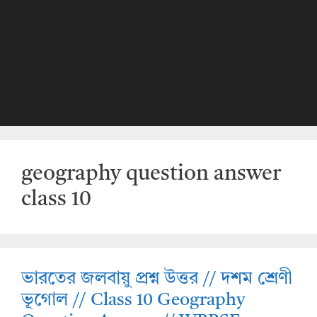
geography question answer
class 10
ভারতের জলবায়ু প্রশ্ন উত্তর // দশম শ্রেণী
ভূগোল // Class 10 Geography