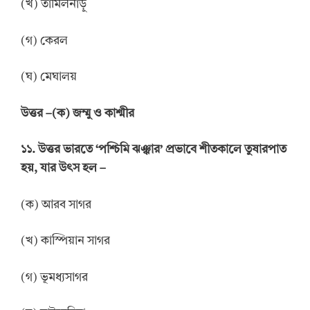
(খ) তামিলনাড়ু
(গ) কেরল
(ঘ) মেঘালয়
উত্তর
–
(ক) জম্মু ও কাশ্মীর
১১. উত্তর ভারতে ‘পশ্চিমি ঝঞ্ঝার’ প্রভাবে শীতকালে তুষারপাত
হয়, যার উৎস হল –
(ক) আরব সাগর
(খ) কাস্পিয়ান সাগর
(গ) ভূমধ্যসাগর