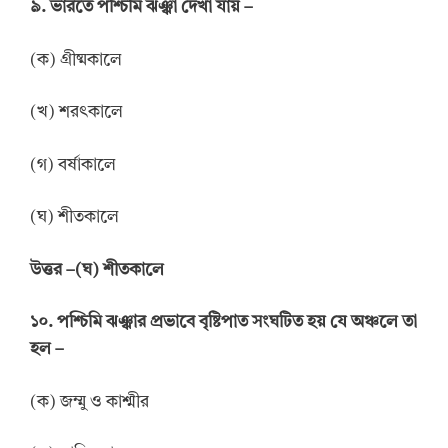
৯. ভারতে পশ্চিমি ঝঞ্ঝা দেখা যায় –
(ক) গ্রীষ্মকালে
(খ) শরৎকালে
(গ) বর্ষাকালে
(ঘ) শীতকালে
উত্তর
–
(ঘ) শীতকালে
১০. পশ্চিমি ঝঞ্ঝার প্রভাবে বৃষ্টিপাত সংঘটিত হয় যে অঞ্চলে তা
হল –
(ক) জম্মু ও কাশ্মীর