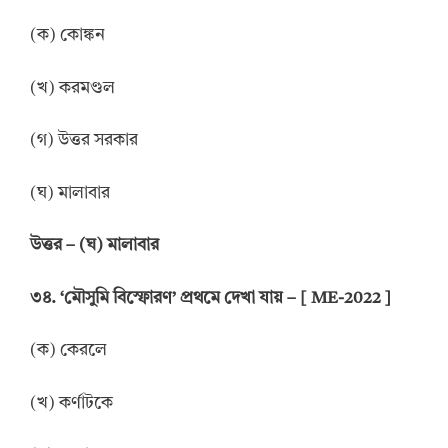
(ক) কোঙ্কন
(খ) করমণ্ডল
(গ) উত্তর সরকার
(ঘ) মালাবার
উত্তর
–
(ঘ) মালাবার
৩৪. ‘মৌসুমি বিস্ফোরণ’ প্রথমে দেখা যায় – [ ME-2022 ]
(ক) কেরলে
(খ) কর্ণাটকে