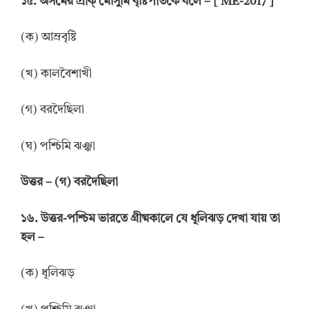
১৫. অসমের প্রাক্ মৌসুমি বৃষ্টিপাতকে বলে – [ ME-2017 ]
(ক) আম্রবৃষ্টি
(খ) কালবৈশাখী
(গ) বরদৈছিলা
(ঘ) পশ্চিমি ঝঞ্ঝা
উত্তর
–
(গ) বরদৈছিলা
১৬. উত্তর-পশ্চিম ভারতে গ্রীষ্মকালে যে ধূলিঝড় দেখা যায় তা
হল –
(ক) ধূলিঝড়