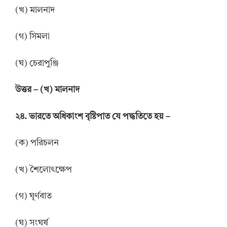
(খ) মালনাদ
(গ) সিমলা
(ঘ) চেরাপুঞ্জি
উত্তর
–
(খ) মালনাদ
২৪. ভারতে অধিকাংশ বৃষ্টিপাত যে পদ্ধতিতে হয় –
(ক) পরিচলন
(খ) শৈলোৎক্ষেপ
(গ) ঘূর্ণবাত
(ঘ) সংঘর্ষ