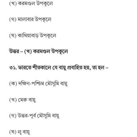
(খ) করমণ্ডল উপকূলে
(গ) মালাবার উপকূলে
(ঘ) কাথিয়াবাড় উপকূলে
উত্তর
–
(খ) করমণ্ডল উপকূলে
৩১. ভারতে শীতকালে যে বায়ু প্রবাহিত হয়, তা হল –
(ক) দক্ষিণ-পশ্চিম মৌসুমি বায়ু
(খ) মেরু বায়ু
(গ) উত্তর-পূর্ব মৌসুমি বায়ু
(ঘ) লু বায়ু