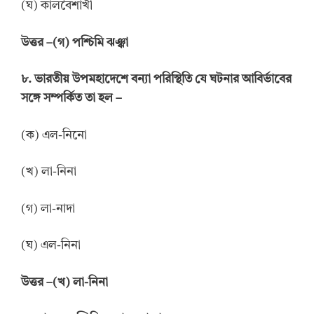
(ঘ) কালবৈশাখী
উত্তর
–
(গ) পশ্চিমি ঝঞ্ঝা
৮. ভারতীয় উপমহাদেশে বন্যা পরিস্থিতি যে ঘটনার আবির্ভাবের
সঙ্গে সম্পর্কিত তা হল –
(ক) এল-নিনো
(খ) লা-নিনা
(গ) লা-নাদা
(ঘ) এল-নিনা
উ
ত্তর
–
(খ) লা-নিনা