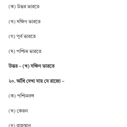
(ক) উত্তর ভারতে
(খ) দক্ষিণ ভারতে
(গ) পূর্ব ভারতে
(ঘ) পশ্চিম ভারতে
উত্তর
–
(খ) দক্ষিণ ভারতে
২০. আঁধি দেখা যায় যে রাজ্যে –
(ক) পশ্চিমবঙ্গ
(খ) কেরল
(গ) রাজস্থান