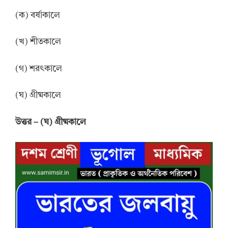
(ক) বর্ষাকালে
(খ) শীতকালে
(গ) শরৎকালে
(ঘ) গ্রীষ্মকালে
উত্তর
–
(ঘ) গ্রীষ্মকালে