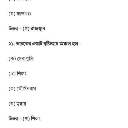
(ঘ) ঝাড়খণ্ড
উত্তর
–
(গ) রাজস্থান
২১. ভারতের একটি বৃষ্টিচ্ছায় অঞ্চল হল –
(ক) চেরাপুঞ্জি
(খ) শিলং
(গ) মৌসিনরাম
(ঘ) মুন্নার
উত্তর
–
(খ) শিলং