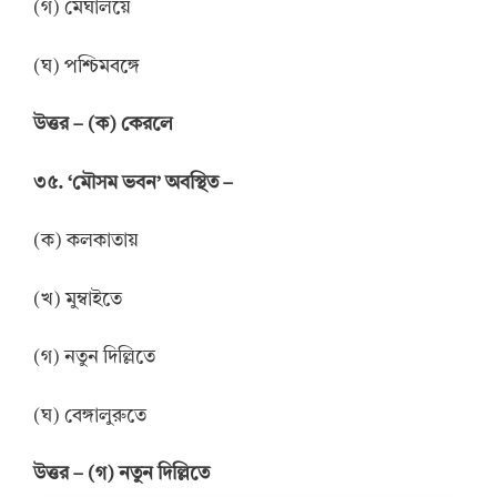
(গ) মেঘালয়ে
(ঘ) পশ্চিমবঙ্গে
উত্তর
–
(ক) কেরলে
৩৫. ‘মৌসম ভবন’ অবস্থিত –
(ক) কলকাতায়
(খ) মুম্বাইতে
(গ) নতুন দিল্লিতে
(ঘ) বেঙ্গালুরুতে
উ
ত্তর
–
(গ) নতুন দিল্লিতে