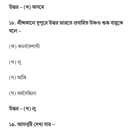
উত্তর
–
(খ) অসমে
১৮. গ্রীষ্মকালে দুপুরে উত্তর ভারতে প্রবাহিত উষ্ণও শুষ্ক বায়ুকে
বলে –
(ক) কালবৈশাখী
(খ) লু
(গ) আঁধি
(ঘ) বরদৈছিলা
উত্তর
–
(খ) লু
১৯. আম্রবৃষ্টি দেখা যায় –