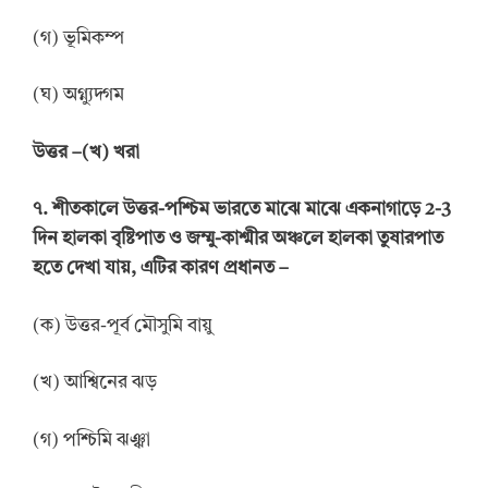
(গ) ভূমিকম্প
(ঘ) অগ্ন্যুদ্গম
উ
ত্তর
–
(খ) খরা
৭. শীতকালে উত্তর-পশ্চিম ভারতে মাঝে মাঝে একনাগাড়ে 2-3
দিন
হালকা বৃষ্টিপাত ও জম্মু-কাশ্মীর অঞ্চলে হালকা তুষারপাত
হতে
দেখা যায়, এটির কারণ প্রধানত –
(ক) উত্তর-পূর্ব মৌসুমি বায়ু
(খ) আশ্বিনের ঝড়
(গ) পশ্চিমি ঝঞ্ঝা