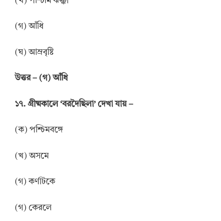
(খ) পশ্চিমি ঝঞ্ঝা
(গ) আঁধি
(ঘ) আম্রবৃষ্টি
উত্তর
–
(গ) আঁধি
১৭. গ্রীষ্মকালে ‘বরদৈছিলা’ দেখা যায় –
(ক) পশ্চিমবঙ্গে
(খ) অসমে
(গ) কর্ণাটকে
(গ) কেরলে