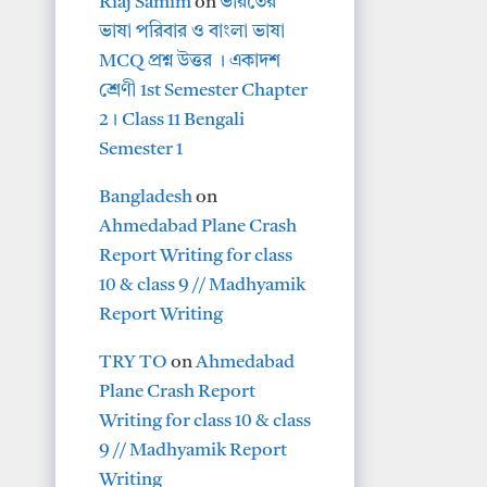
Riaj Samim
on
ভারতের
ভাষা পরিবার ও বাংলা ভাষা
MCQ প্রশ্ন উত্তর । একাদশ
শ্রেণী 1st Semester Chapter
2। Class 11 Bengali
Semester 1
Bangladesh
on
Ahmedabad Plane Crash
Report Writing for class
10 & class 9 // Madhyamik
Report Writing
TRY TO
on
Ahmedabad
Plane Crash Report
Writing for class 10 & class
9 // Madhyamik Report
Writing