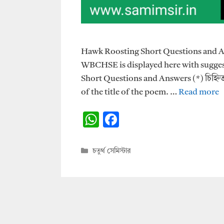
Hawk Roosting Short Questions and Ans
WBCHSE is displayed here with suggesti
Short Questions and Answers (*) চিহ্নিত প্
of the title of the poem. …
Read more
W
F
h
ac
at
e
Categories
চতুর্থ সেমিস্টার
s
b
A
o
p
o
p
k