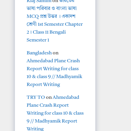
Riaj Samim
on
ভারতের
ভাষা পরিবার ও বাংলা ভাষা
MCQ প্রশ্ন উত্তর । একাদশ
শ্রেণী 1st Semester Chapter
2। Class 11 Bengali
Semester 1
Bangladesh
on
Ahmedabad Plane Crash
Report Writing for class
10 & class 9 // Madhyamik
Report Writing
TRY TO
on
Ahmedabad
Plane Crash Report
Writing for class 10 & class
9 // Madhyamik Report
Writing