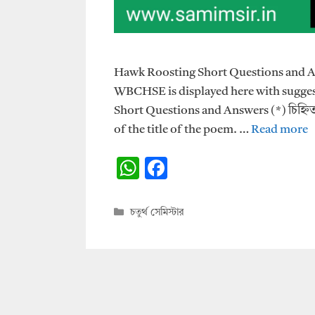
Hawk Roosting Short Questions and Ans
WBCHSE is displayed here with suggesti
Short Questions and Answers (*) চিহ্নিত প্
of the title of the poem. …
Read more
W
F
h
ac
at
e
Categories
চতুর্থ সেমিস্টার
s
b
A
o
p
o
p
k