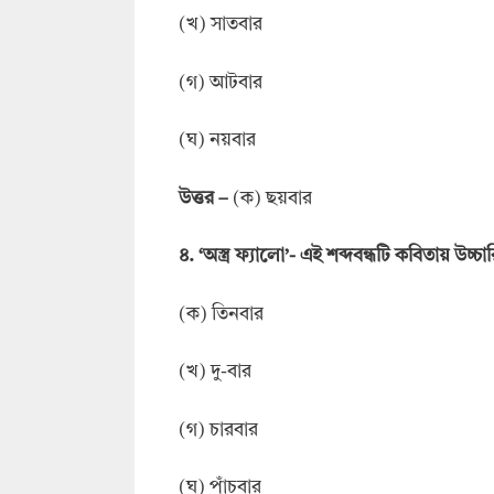
(খ) সাতবার
(গ) আটবার
(ঘ) নয়বার
উত্তর
–
(ক) ছয়বার
৪. ‘অস্ত্র ফ্যালো’- এই শব্দবন্ধটি কবিতায় উচ্চ
(ক) তিনবার
(খ) দু-বার
(গ) চারবার
(ঘ) পাঁচবার