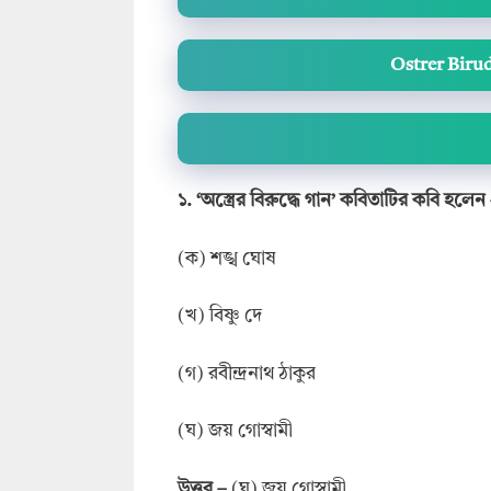
Ostrer Biru
১. ‘অস্ত্রের বিরুদ্ধে গান’ কবিতাটির কবি হলেন
(ক) শঙ্খ ঘোষ
(খ) বিষ্ণু দে
(গ) রবীন্দ্রনাথ ঠাকুর
(ঘ) জয় গোস্বামী
উত্তর
–
(ঘ) জয় গোস্বামী