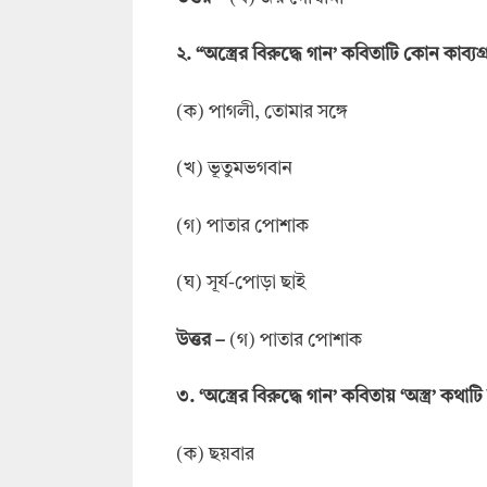
২. “অস্ত্রের বিরুদ্ধে গান’ কবিতাটি কোন কাব্যগ্রন
(ক) পাগলী, তোমার সঙ্গে
(খ) ভূতুমভগবান
(গ) পাতার পোশাক
(ঘ) সূর্য-পোড়া ছাই
উত্তর
–
(গ) পাতার পোশাক
৩. ‘অস্ত্রের বিরুদ্ধে গান’ কবিতায় ‘অস্ত্র’ কথা
(ক) ছয়বার