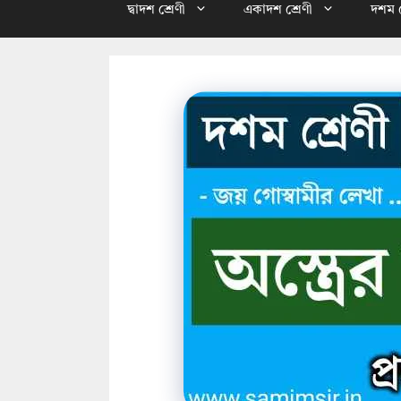
দ্বাদশ শ্রেণী
একাদশ শ্রেণী
দশম শ