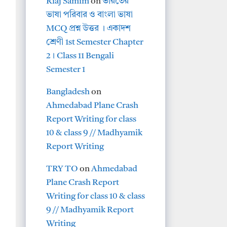
Riaj Samim
on
ভারতের
ভাষা পরিবার ও বাংলা ভাষা
MCQ প্রশ্ন উত্তর । একাদশ
শ্রেণী 1st Semester Chapter
2। Class 11 Bengali
Semester 1
Bangladesh
on
Ahmedabad Plane Crash
Report Writing for class
10 & class 9 // Madhyamik
Report Writing
TRY TO
on
Ahmedabad
Plane Crash Report
Writing for class 10 & class
9 // Madhyamik Report
Writing