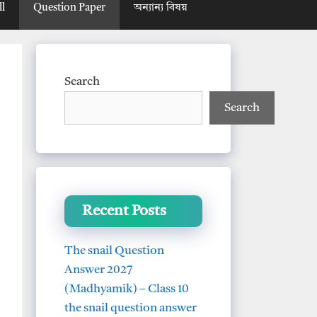
ll
Question Paper
অন্যান্য বিষয়
Search
Search
Recent Posts
The snail Question
Answer 2027
(Madhyamik) – Class 10
the snail question answer