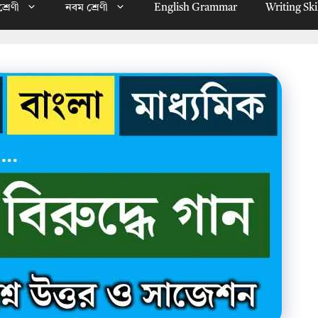
্রেণী
নবম শ্রেণী
English Grammar
Writing Ski