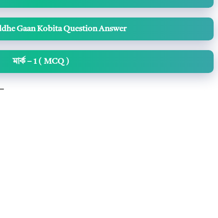
ddhe Gaan Kobita Question Answer
মার্ক – 1 ( MCQ )
 –