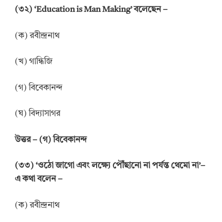
(
৩
২
) ‘Education is Man Making’
বলেছেন
–
(ক) রবীন্দ্রনাথ
(খ) গান্ধিজি
(গ) বিবেকানন্দ
(ঘ) বিদ্যাসাগর
উত্তর
–
(গ) বিবেকানন্দ
(
৩
৩
)
‘
ওঠো জাগো এবং লক্ষ্যে পৌঁছানো না পর্যন্ত থেমো না
’
–
এ কথা বলেন
–
(ক) রবীন্দ্রনাথ