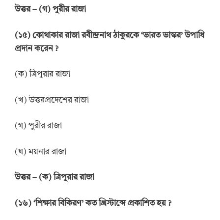
উ
ত্তর
–
(গ) পুরীর রাজা
(
১
৫
)
কোথাকার রাজা রবীন্দ্রনাথ ঠাকুরকে
‘
ভারত ভাস্কর
’
উপাধি
প্রদান করেন
?
(ক) ত্রিপুরার রাজা
(খ) উত্তরপ্রদেশের রাজা
(গ) পুরীর রাজা
(ঘ) ময়নার রাজা
উত্তর
– (
ক
)
ত্রিপুরার রাজা
(
১
৬
)
‘
শিক্ষার বিকিরণ
’
কত খ্রিস্টাব্দে প্রকাশিত হয়
?