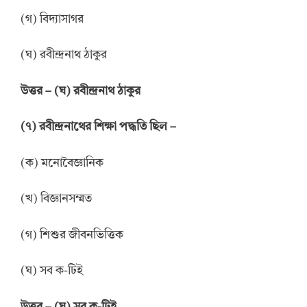
(গ) বিদ্যাসাগর
(ঘ) রবীন্দ্রনাথ ঠাকুর
উ
ত্তর
–
(ঘ) রবীন্দ্রনাথ ঠাকুর
(
৭
)
রবীন্দ্রনাথের শিক্ষা পদ্ধতি ছিল
–
(ক) মনোবৈজ্ঞানিক
(খ) বিজ্ঞানসম্মত
(গ) শিশুর জীবনভিত্তিক
(ঘ) সব ক-টিই