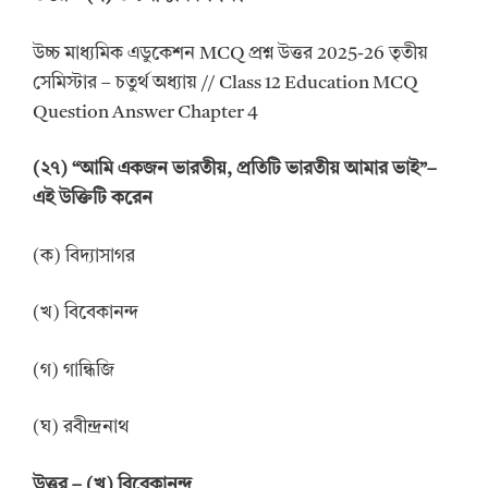
উচ্চ মাধ্যমিক এডুকেশন MCQ প্রশ্ন উত্তর 2025-26 তৃতীয়
সেমিস্টার – চতুর্থ অধ্যায় // Class 12 Education MCQ
Question Answer Chapter 4
(
২
৭
)
“
আমি একজন ভারতীয়, প্রতিটি ভারতীয় আমার ভাই
”
–
এই উক্তিটি করেন
(ক) বিদ্যাসাগর
(খ) বিবেকানন্দ
(গ) গান্ধিজি
(ঘ) রবীন্দ্রনাথ
উ
ত্তর
–
(
খ
)
বিবেকানন্দ