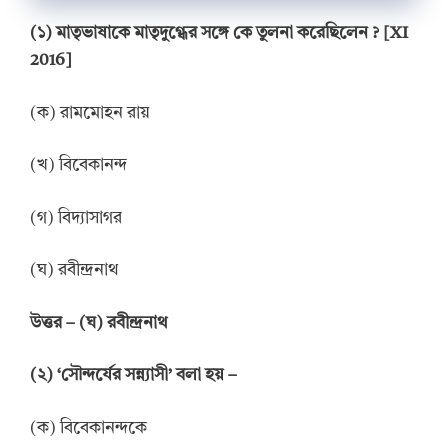
(
১
)
মাতৃভাষাকে মাতৃদুগ্ধের সঙ্গে
কে
তুলনা করেছিলেন
? [
XI
2016]
(ক) রামমোহন রায়
(খ) বিবেকানন্দ
(গ) বিদ্যাসাগর
(ঘ) রবীন্দ্রনাথ
উ
ত্তর
–
(ঘ) রবীন্দ্রনাথ
(
২
)
‘সৌন্দর্যের সন্ন্যাসী’ বলা হয়
–
(ক) বিবেকানন্দকে