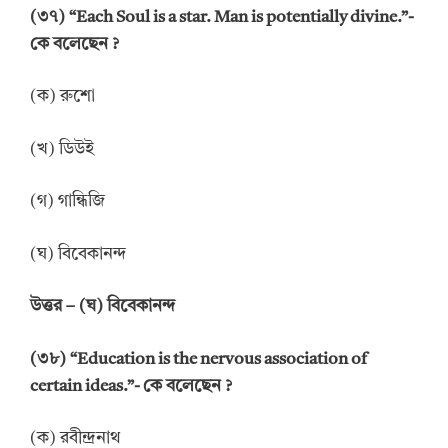
(
৩
৭
) “Each Soul is a star. Man is potentially divine.”-
কে বলেছেন
?
(ক) রুশো
(খ) ডিউই
(গ) গান্ধিজি
(ঘ) বিবেকানন্দ
উ
ত্তর
–
(ঘ) বিবেকানন্দ
(
৩
৮
) “Education is the nervous association of
certain ideas.”-
কে বলেছেন
?
(ক) রবীন্দ্রনাথ