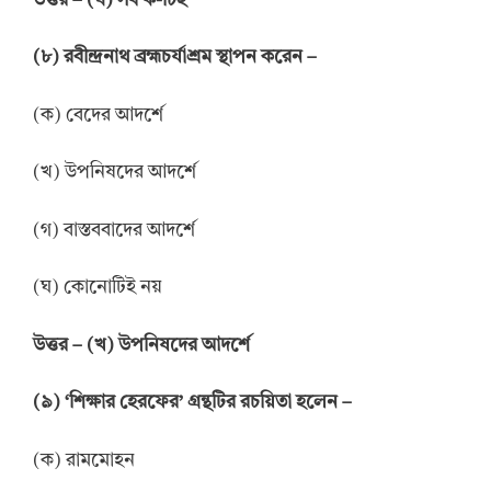
উ
ত্তর
–
(ঘ) সব ক-টিই
(
৮
)
রবীন্দ্রনাথ ব্রহ্মচর্যাশ্রম স্থাপন করেন
–
(ক) বেদের আদর্শে
(খ) উপনিষদের আদর্শে
(গ) বাস্তববাদের আদর্শে
(ঘ) কোনোটিই নয়
উ
ত্তর
–
(খ) উপনিষদের আদর্শে
(
৯
)
‘শিক্ষার হেরফের’ গ্রন্থটির রচয়িতা হলেন
–
(ক) রামমোহন