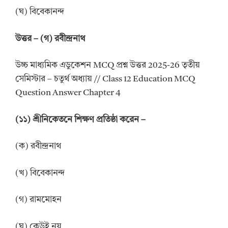
(ঘ) বিবেকানন্দ
উত্তর
–
(গ) রবীন্দ্রনাথ
উচ্চ মাধ্যমিক এডুকেশন MCQ প্রশ্ন উত্তর 2025-26 তৃতীয়
সেমিস্টার – চতুর্থ অধ্যায় // Class 12 Education MCQ
Question Answer Chapter 4
(
১
১
)
শ্রীনিকেতনে শিক্ষণ প্রতিষ্ঠা করেন
–
(ক) রবীন্দ্রনাথ
(খ) বিবেকানন্দ
(গ) রামমোহন
(ঘ) কেউই নয়