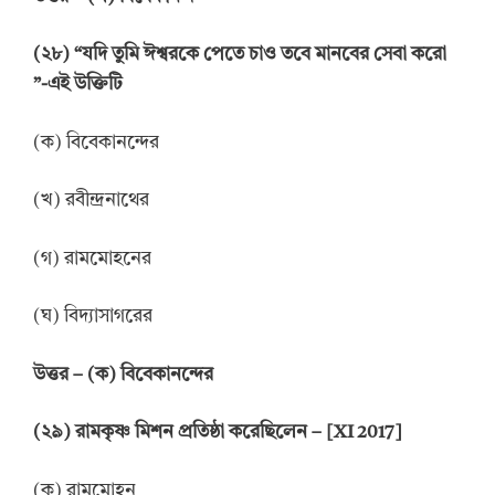
(
২
৮
)
“
যদি তুমি ঈশ্বরকে পেতে চাও তবে মানবের সেবা করো
”
-এই উক্তিটি
(ক) বিবেকানন্দের
(খ) রবীন্দ্রনাথের
(গ) রামমোহনের
(ঘ) বিদ্যাসাগরের
উত্তর
–
(ক) বিবেকানন্দের
(
২
৯
)
রামকৃষ্ণ মিশন প্রতিষ্ঠা করেছিলেন
– [XI 2017]
(ক) রামমোহন