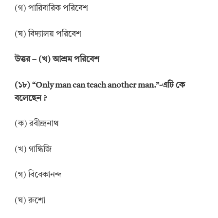
(গ) পারিবারিক পরিবেশ
(ঘ) বিদ্যালয় পরিবেশ
উত্তর
–
(খ) আশ্রম পরিবেশ
(
১
৮
) “Only man can teach another man.”-
এটি কে
বলেছেন
?
(ক) রবীন্দ্রনাথ
(খ) গান্ধিজি
(গ) বিবেকানন্দ
(ঘ) রুশো