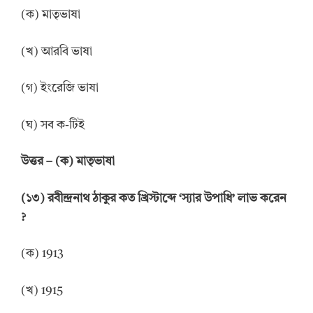
(ক) মাতৃভাষা
(খ) আরবি ভাষা
(গ) ইংরেজি ভাষা
(ঘ) সব ক-টিই
উ
ত্তর
–
(ক) মাতৃভাষা
(
১
৩
)
রবীন্দ্রনাথ ঠাকুর কত খ্রিস্টাব্দে
‘
স্যার উপাধি
’
লাভ করেন
?
(ক) 1913
(খ) 1915