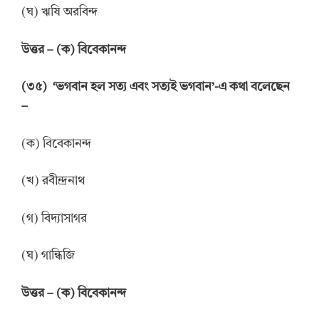
(ঘ) ঋষি অরবিন্দ
উত্তর
–
(ক) বিবেকানন্দ
(
৩
৫
)
‘ভগবান হল সত্য এবং সত্যই ভগবান’-এ কথা বলেছেন
–
(ক) বিবেকানন্দ
(খ) রবীন্দ্রনাথ
(গ) বিদ্যাসাগর
(ঘ) গান্ধিজি
উত্তর
–
(ক) বিবেকানন্দ