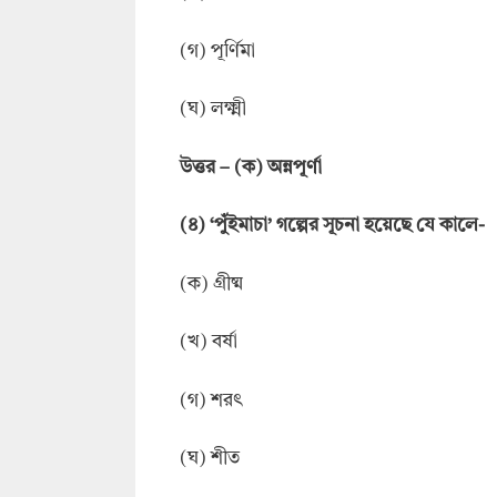
(গ) পূর্ণিমা
(ঘ) লক্ষ্মী
উত্তর
–
(ক) অন্নপূর্ণা
(
৪
) ‘
পুঁইমাচা
’
গল্পের সূচনা হয়েছে যে কালে-
(ক) গ্রীষ্ম
(খ) বর্ষা
(গ) শরৎ
(ঘ) শীত