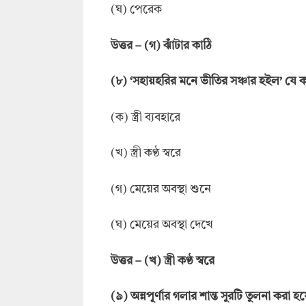
(ঘ) পেরেক
উত্তর
–
(গ) ঝাঁটার কাঠি
(
৮
)
‘সহায়হরির মনে ভীতির সঞ্চার হইল’ যে 
(ক) স্ত্রী ব্যবহারে
(খ) স্ত্রী কণ্ঠ স্বরে
(গ) মেয়ের অবস্থা শুনে
(ঘ) মেয়ের অবস্থা দেখে
উত্তর
–
(খ) স্ত্রী কণ্ঠ স্বরে
(
৯
)
অন্নপূর্ণার গলার শান্ত সুরটি তুলনা করা হয