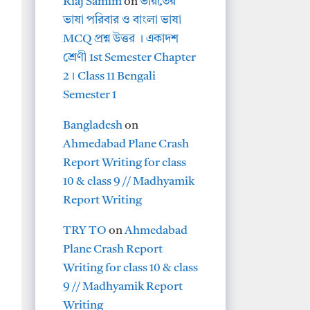
Riaj Samim
on
ভারতের
ভাষা পরিবার ও বাংলা ভাষা
MCQ প্রশ্ন উত্তর । একাদশ
শ্রেণী 1st Semester Chapter
2। Class 11 Bengali
Semester 1
Bangladesh
on
Ahmedabad Plane Crash
Report Writing for class
10 & class 9 // Madhyamik
Report Writing
TRY TO
on
Ahmedabad
Plane Crash Report
Writing for class 10 & class
9 // Madhyamik Report
Writing