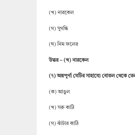
(খ) নারকেল
(গ) সুগন্ধি
(ঘ) নিম ফলের
উত্তর
–
(খ) নারকেল
(
৭
)
অন্নপূর্ণা যেটির সাহায্যে বোতল থেকে ত
(ক) আঙুল
(খ) সরু কাঠি
(গ) ঝাঁটার কাঠি