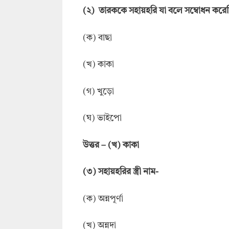
(
২
)
তারককে সহায়হরি যা বলে সম্বোধন করে
(ক) বাছা
(খ) কাকা
(গ) খুড়ো
(ঘ) ভাইপো
উত্তর
–
(খ) কাকা
(
৩
)
সহায়হরির স্ত্রী নাম-
(ক) অন্নপূর্ণা
(খ) অন্নদা