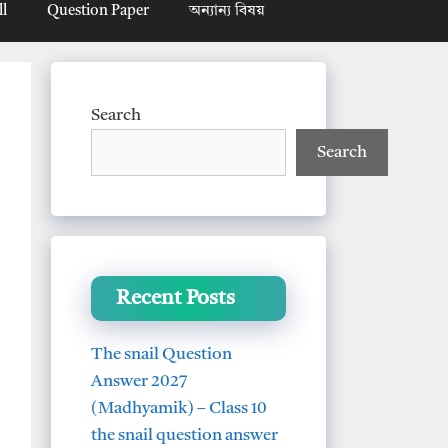
ll
Question Paper
অন্যান্য বিষয়
Search
Search
Recent Posts
The snail Question
Answer 2027
(Madhyamik) – Class 10
the snail question answer