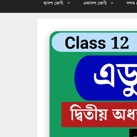
দ্বাদশ শ্রেণী
একাদশ শ্রেণী
দশম শ