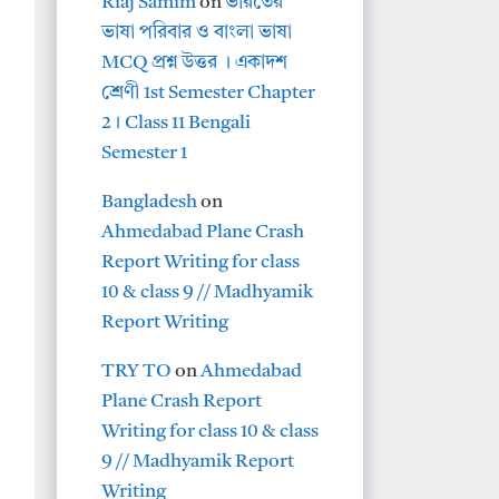
Riaj Samim
on
ভারতের
ভাষা পরিবার ও বাংলা ভাষা
MCQ প্রশ্ন উত্তর । একাদশ
শ্রেণী 1st Semester Chapter
2। Class 11 Bengali
Semester 1
Bangladesh
on
Ahmedabad Plane Crash
Report Writing for class
10 & class 9 // Madhyamik
Report Writing
TRY TO
on
Ahmedabad
Plane Crash Report
Writing for class 10 & class
9 // Madhyamik Report
Writing