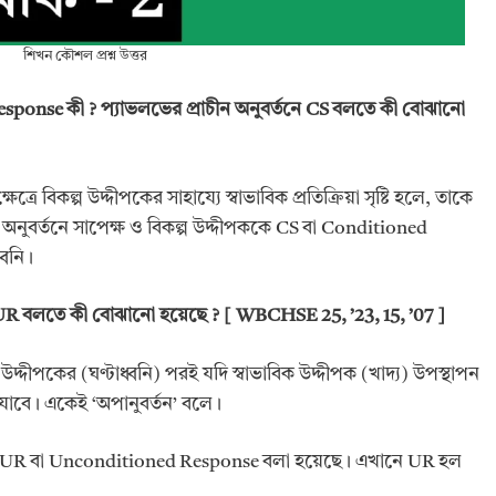
শিখন কৌশল প্রশ্ন উত্তর
 Response
কী
? প্যাভলভের প্রাচীন অনুবর্তনে CS
বলতে কী বোঝানো
েত্রে বিকল্প উদ্দীপকের সাহায্যে স্বাভাবিক প্রতিক্রিয়া সৃষ্টি হলে, তাকে
চীন অনুবর্তনে সাপেক্ষ ও বিকল্প উদ্দীপককে CS বা Conditioned
্বনি।
 UR
বলতে কী বোঝানো হয়েছে
?
[ WBCHSE 25, ’23, 15, ’07 ]
 উদ্দীপকের (ঘণ্টাধ্বনি) পরই যদি স্বাভাবিক উদ্দীপক (খাদ্য) উপস্থাপন
য়ে যাবে। একেই ‘অপানুবর্তন’ বলে।
য়াকে UR বা Unconditioned Response বলা হয়েছে। এখানে UR হল