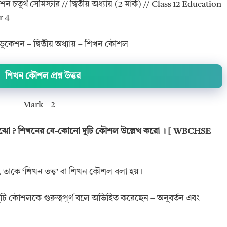
শন চতুর্থ সেমিস্টার // দ্বিতীয় অধ্যায় (2 মার্ক) // Class 12 Education
r 4
এডুকেশন – দ্বিতীয় অধ্যায় – শিখন কৌশল
শিখন কৌশল প্রশ্ন উত্তর
Mark – 2
বোঝো
? শিখনের যে-কোনো দুটি কৌশল উল্লেখ করো
। [ WBCHSE
য়, তাকে ‘শিখন তত্ত্ব’ বা শিখন কৌশল বলা হয়।
টি কৌশলকে গুরুত্বপূর্ণ বলে অভিহিত করেছেন – অনুবর্তন এবং