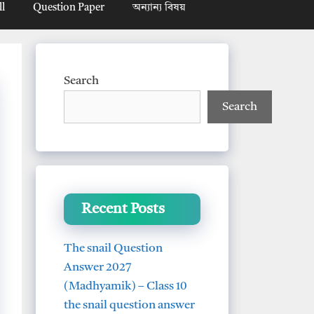
ll
Question Paper
অন্যান্য বিষয়
Search
Search
Recent Posts
The snail Question
Answer 2027
(Madhyamik) – Class 10
the snail question answer