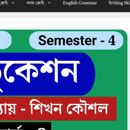
্রেণী
নবম শ্রেণী
English Grammar
Writing Ski