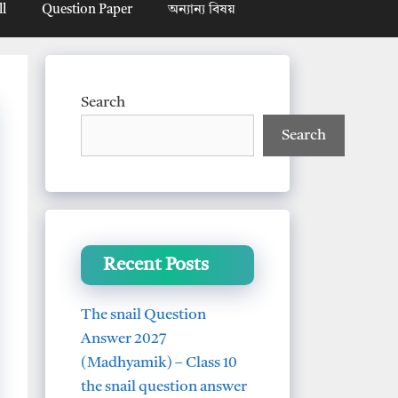
ll
Question Paper
অন্যান্য বিষয়
Search
Search
Recent Posts
The snail Question
Answer 2027
(Madhyamik) – Class 10
the snail question answer