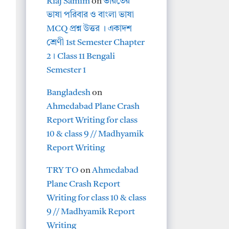
Riaj Samim
on
ভারতের
ভাষা পরিবার ও বাংলা ভাষা
MCQ প্রশ্ন উত্তর । একাদশ
শ্রেণী 1st Semester Chapter
2। Class 11 Bengali
Semester 1
Bangladesh
on
Ahmedabad Plane Crash
Report Writing for class
10 & class 9 // Madhyamik
Report Writing
TRY TO
on
Ahmedabad
Plane Crash Report
Writing for class 10 & class
9 // Madhyamik Report
Writing