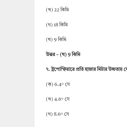
(খ) 22 কিমি
(গ) 18 কিমি
(ঘ) 9 কিমি
উত্তর
–
(ঘ) 9 কিমি
৭
.
ট্রপোস্ফিয়ারে প্রতি হাজার মিটার উচ্চতায় 
(ক) 6.4° সে
(খ) 4.6° সে
(গ) 8.6° সে