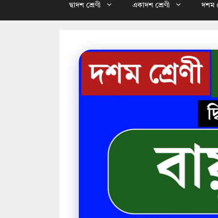
দ্বাদশ শ্রেণী
একাদশ শ্রেণী
দশম শ