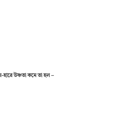
যে-হারে উ
ষ্ণ
তা কমে তা হল
–