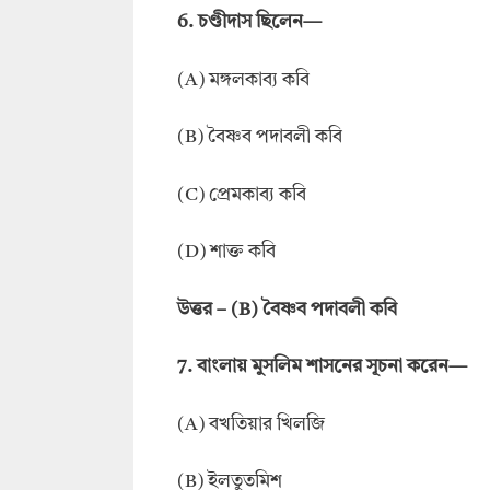
6. চণ্ডীদাস ছিলেন—
(A) মঙ্গলকাব্য কবি
(B) বৈষ্ণব পদাবলী কবি
(C) প্রেমকাব্য কবি
(D) শাক্ত কবি
উত্তর – (B) বৈষ্ণব পদাবলী কবি
7. বাংলায় মুসলিম শাসনের সূচনা করেন—
(A) বখতিয়ার খিলজি
(B) ইলতুতমিশ