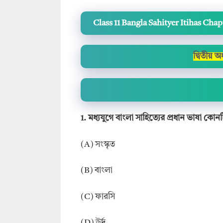
Class 11 Bangla Sahityer Itihas Cha
দ্বিতীয় 
1. মধ্যযুগে বাংলা সাহিত্যের প্রধান ভাষা কোন
(A) সংস্কৃত
(B) বাংলা
(C) ফারসি
(D) উর্দু