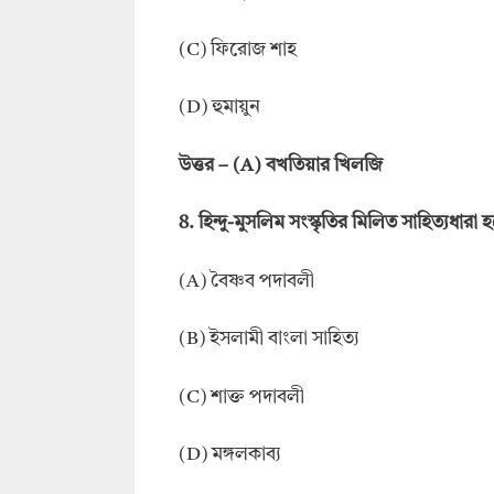
(C) ফিরোজ শাহ
(D) হুমায়ুন
উত্তর – (A) বখতিয়ার খিলজি
8. হিন্দু-মুসলিম সংস্কৃতির মিলিত সাহিত্যধার
(A) বৈষ্ণব পদাবলী
(B) ইসলামী বাংলা সাহিত্য
(C) শাক্ত পদাবলী
(D) মঙ্গলকাব্য