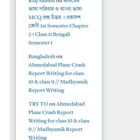
Riaj Samim
on
ভারতের
ভাষা পরিবার ও বাংলা ভাষা
MCQ প্রশ্ন উত্তর । একাদশ
শ্রেণী 1st Semester Chapter
2। Class 11 Bengali
Semester 1
Bangladesh
on
Ahmedabad Plane Crash
Report Writing for class
10 & class 9 // Madhyamik
Report Writing
TRY TO
on
Ahmedabad
Plane Crash Report
Writing for class 10 & class
9 // Madhyamik Report
Writing