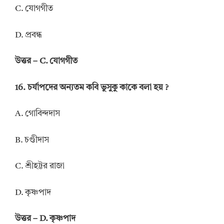
C. যোগগীত
D. প্রবন্ধ
উত্তর – C. যোগগীত
16. চর্যাপদের অন্যতম কবি ভুসুকু কাকে বলা হয় ?
A. গোবিন্দদাস
B. চণ্ডীদাস
C. শ্রীহট্টর রাজা
D. কৃষ্ণপাদ
উত্তর – D. কৃষ্ণপাদ