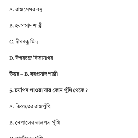
A. রাজশেখর বসু
B. হরপ্রসাদ শাস্ত্রী
C. দীনবন্ধু মিত্র
D. ঈশ্বরচন্দ্র বিদ্যাসাগর
উত্তর – B. হরপ্রসাদ শাস্ত্রী
5. চর্যাপদ পাওয়া যায় কোন পুঁথি থেকে ?
A. তিব্বতের রাজপুঁথি
B. নেপালের তালপত্র পুঁথি