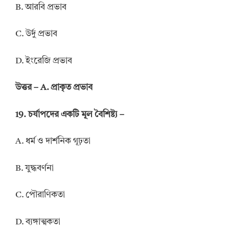
B. আরবি প্রভাব
C. উর্দু প্রভাব
D. ইংরেজি প্রভাব
উত্তর – A. প্রাকৃত প্রভাব
19. চর্যাপদের একটি মূল বৈশিষ্ট্য –
A. ধর্ম ও দার্শনিক গূঢ়তা
B. যুদ্ধবর্ণনা
C. পৌরাণিকতা
D. ব্যঙ্গাত্মকতা