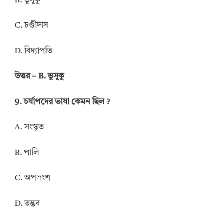
B. ভুসুকু
C. চণ্ডীদাস
D. বিদ্যাপতি
উত্তর – B. ভুসুকু
9. চর্যাপদের ভাষা কেমন ছিল ?
A. সংস্কৃত
B. পালি
C. অপভ্রংশ
D. তদ্ভব