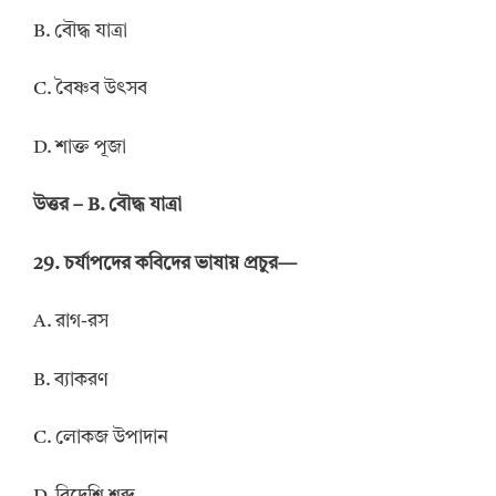
B. বৌদ্ধ যাত্রা
C. বৈষ্ণব উৎসব
D. শাক্ত পূজা
উত্তর – B. বৌদ্ধ যাত্রা
29. চর্যাপদের কবিদের ভাষায় প্রচুর—
A. রাগ-রস
B. ব্যাকরণ
C. লোকজ উপাদান