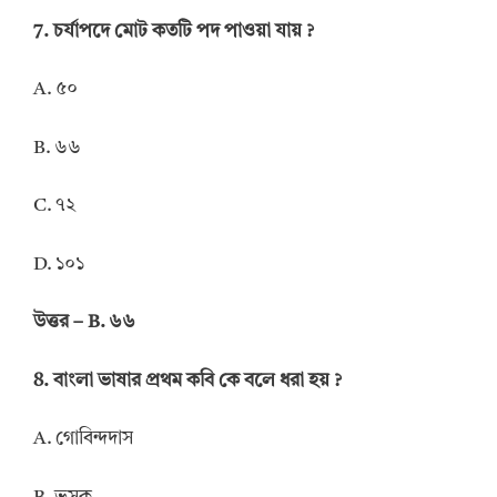
7. চর্যাপদে মোট কতটি পদ পাওয়া যায় ?
A. ৫০
B. ৬৬
C. ৭২
D. ১০১
উত্তর – B. ৬৬
8. বাংলা ভাষার প্রথম কবি কে বলে ধরা হয় ?
A. গোবিন্দদাস