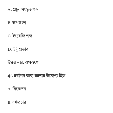
A. প্রচুর সংস্কৃত শব্দ
B. অপভ্রংশ
C. ইংরেজি শব্দ
D. উর্দু প্রভাব
উত্তর – B. অপভ্রংশ
41. চর্যাপদ কাব্য রচনার উদ্দেশ্য ছিল—
A. বিনোদন
B. ধর্মপ্রচার