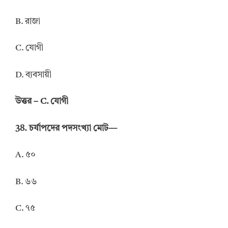
B. রাজা
C. যোগী
D. ব্যবসায়ী
উত্তর – C. যোগী
38. চর্যাপদের পদসংখ্যা মোট—
A. ৫০
B. ৬৬
C. ৭৫