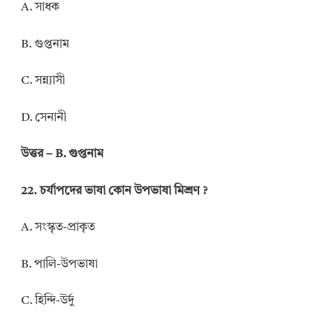
A. সাধক
B. গুপ্তনাম
C. সন্ন্যাসী
D. সেনানী
উত্তর – B. গুপ্তনাম
22. চর্যাপদের ভাষা কোন উপভাষা মিশ্রণ ?
A. সংস্কৃত-প্রাকৃত
B. পালি-উপভাষা
C. হিন্দি-উর্দু