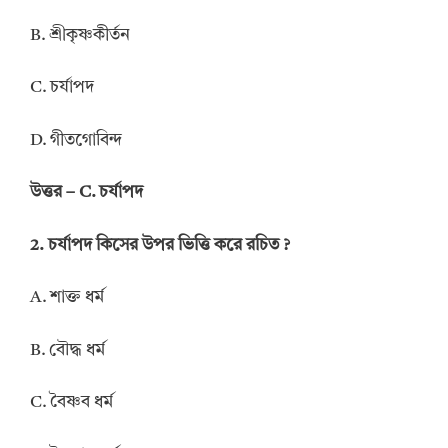
B. শ্রীকৃষ্ণকীর্তন
C. চর্যাপদ
D. গীতগোবিন্দ
উত্তর – C. চর্যাপদ
2. চর্যাপদ কিসের উপর ভিত্তি করে রচিত ?
A. শাক্ত ধর্ম
B. বৌদ্ধ ধর্ম
C. বৈষ্ণব ধর্ম