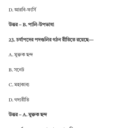
D. আরবি-ফার্সি
উত্তর – B. পালি-উপভাষা
23. চর্যাপদের পদগুলির গঠন রীতিতে রয়েছে—
A. মুক্তক ছন্দ
B. সনেট
C. মহাকাব্য
D. গদ্যরীতি
উত্তর – A. মুক্তক ছন্দ