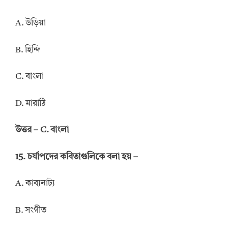
A. উড়িয়া
B. হিন্দি
C. বাংলা
D. মারাঠি
উত্তর – C. বাংলা
15. চর্যাপদের কবিতাগুলিকে বলা হয় –
A. কাব্যনাট্য
B. সংগীত