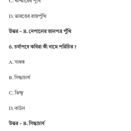
C. কাশ্মীরের পুঁথি
D. ভারতের রাজপুঁথি
উত্তর – B. নেপালের তালপত্র পুঁথি
6. চর্যাপদে কবিরা কী নামে পরিচিত ?
A. সাধক
B. সিদ্ধাচার্য
C. ভিক্ষু
D. বাউল
উত্তর – B. সিদ্ধাচার্য