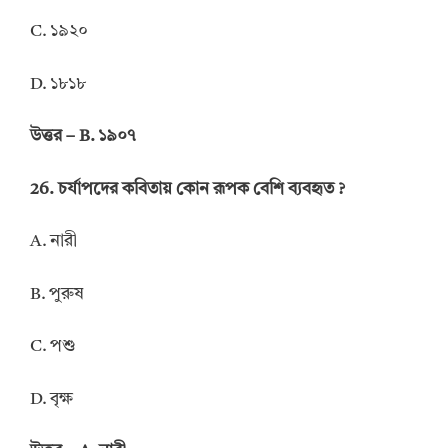
C. ১৯২০
D. ১৮১৮
উত্তর – B. ১৯০৭
26. চর্যাপদের কবিতায় কোন রূপক বেশি ব্যবহৃত ?
A. নারী
B. পুরুষ
C. পশু
D. বৃক্ষ