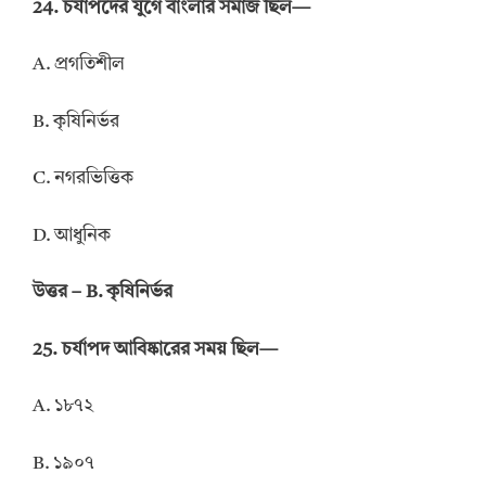
24. চর্যাপদের যুগে বাংলার সমাজ ছিল—
A. প্রগতিশীল
B. কৃষিনির্ভর
C. নগরভিত্তিক
D. আধুনিক
উত্তর – B. কৃষিনির্ভর
25. চর্যাপদ আবিষ্কারের সময় ছিল—
A. ১৮৭২
B. ১৯০৭