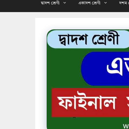
দ্বাদশ শ্রেণী
একাদশ শ্রেণী
দশম শ