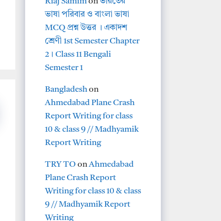
Riaj Samim
on
ভারতের
ভাষা পরিবার ও বাংলা ভাষা
MCQ প্রশ্ন উত্তর । একাদশ
শ্রেণী 1st Semester Chapter
2। Class 11 Bengali
Semester 1
Bangladesh
on
Ahmedabad Plane Crash
Report Writing for class
10 & class 9 // Madhyamik
Report Writing
TRY TO
on
Ahmedabad
Plane Crash Report
Writing for class 10 & class
9 // Madhyamik Report
Writing