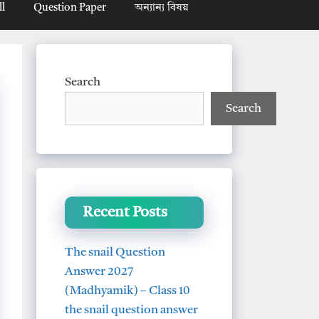
ll
Question Paper
অন্যান্য বিষয়
Search
Search
Recent Posts
The snail Question
Answer 2027
(Madhyamik) – Class 10
the snail question answer