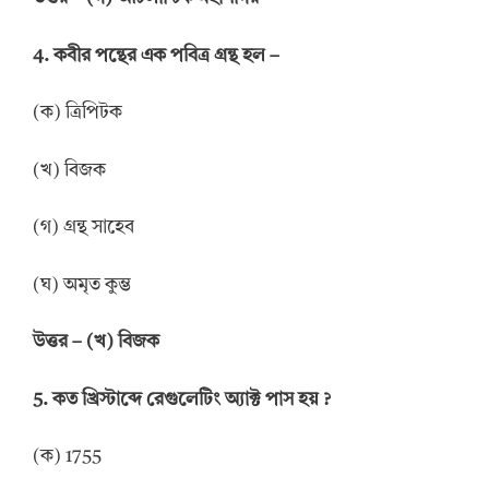
4. কবীর পন্থের এক পবিত্র গ্রন্থ হল
–
(ক) ত্রিপিটক
(খ) বিজক
(গ) গ্রন্থ সাহেব
(ঘ) অমৃত কুম্ভ
উত্তর
–
(খ) বিজক
5.
কত খ্রিস্টাব্দে রেগুলেটিং অ্যাক্ট পাস হয়
?
(ক) 1755