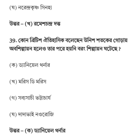
(ঘ) নরেন্দ্রকৃষ্ণ সিনহা
উত্তর
–
(খ) রমেশচন্দ্র দত্ত
39.
কোন ব্রিটিশ ঐতিহাসিক বলেছেন উনিশ শতকের গোড়ায়
অবশিল্পায়ন হলেও তার পরে হয়নি বরং শিল্পায়ন ঘটেছে
?
(ক) ড্যানিয়েল থর্নার
(খ) মরিস ডি মরিস
(গ) সব্যসাচী ভট্টাচার্য
(ঘ) দাদাভাই নওরোজি
উত্তর
–
(ক) ড্যানিয়েল থর্নার