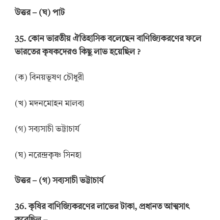
উত্তর
–
(ঘ) পাট
35.
কোন ভারতীয় ঐতিহাসিক বলেছেন বাণিজ্যিকরণের ফলে
ভারতের কৃষকদেরও কিছু লাভ হয়েছিল
?
(ক) বিনয়ভূষণ চৌধুরী
(খ) মদনমোহন মালব্য
(গ) সব্যসাচী ভট্টাচার্য
(ঘ) নরেন্দ্রকৃষ্ণ সিনহা
উত্তর
–
(গ) সব্যসাচী ভট্টাচার্য
36.
কৃষির বাণিজ্যিকরণের লাভের টাকা, প্রধানত আত্মসাৎ