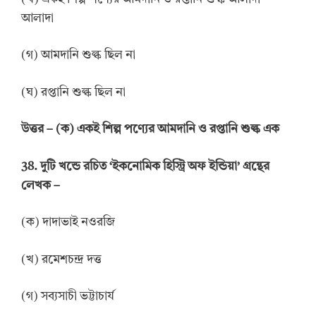
আলাদা
(গ) আমদানি শুল্ক ছিল না
(ঘ) রপ্তানি শুল্ক ছিল না
উত্তর
–
(ক) একই শিল্প পণ্যের আমদানি ও রপ্তানি শুল্ক এক
38.
দুটি খন্ডে রচিত
‘
ইকনোমিক হিস্ট্রি অফ ইন্ডিয়া
’
গ্রন্থের
লেখক
–
(ক) দাদাভাই নওরজি
(খ) রমেশচন্দ্র দত্ত
(গ) সব্যসাচী ভট্টাচার্য