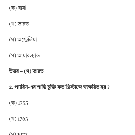
(ক) বার্মা
(খ) ভারত
(গ) অস্ট্রেলিয়া
(ঘ) আয়ারল্যান্ড
উত্তর
–
(খ) ভারত
2. প্যারিস-এর শান্তি চুক্তি কত খ্রিস্টাব্দে স্বাক্ষরিত হয়
?
(ক) 1755
(খ) 1763
(গ) 1973