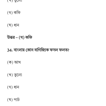
(খ) তুলো
(গ) কফি
(ঘ) ধান
উত্তর
–
(গ) কফি
34.
বাংলায় কোন
বাণিজ্যিক ফসল ফলত?
(ক) আখ
(খ) তুলো
(গ) ধান
(ঘ) পাট