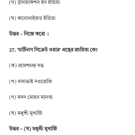
(গ) ট্রানজাকশন ইন ইন্ডিয়া
(ঘ) কলোনাইজড ইন্ডিয়া
উত্তর
–
নিজে
করো
।
27. ‘
চার্চিলস সিক্রেট ওয়ার
’
গ্রন্থের রচয়িতা
কে?
(ক) রমেশচন্দ্র দত্ত
(খ) দাদাভাই নওরোজি
(গ) মদন মোহন মালব্য
(ঘ) মধুশ্রী মুখার্জি
উত্তর
–
(ঘ) মধুশ্রী মুখার্জি