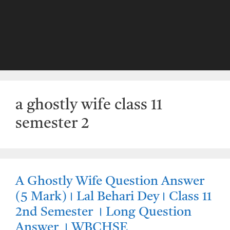
a ghostly wife class 11
semester 2
A Ghostly Wife Question Answer
(5 Mark)। Lal Behari Dey। Class 11
2nd Semester । Long Question
Answer । WBCHSE