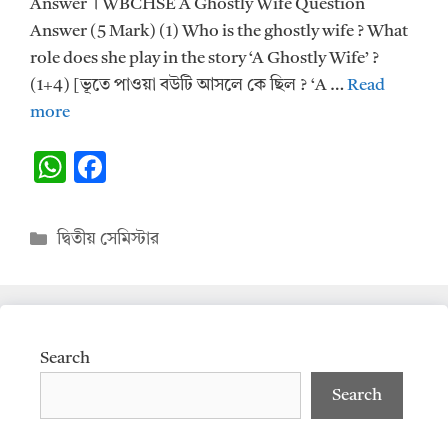
Answer । WBCHSE A Ghostly Wife Question
Answer (5 Mark) (1) Who is the ghostly wife ? What
role does she play in the story ‘A Ghostly Wife’ ?
(1+4) [ভূতে পাওয়া বউটি আসলে কে ছিল ? ‘A …
Read
more
W
F
h
ac
at
e
Categories
দ্বিতীয় সেমিস্টার
s
b
A
o
p
o
p
k
Search
Search