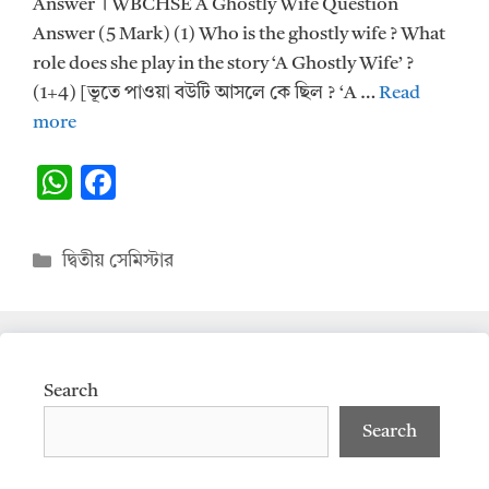
Answer । WBCHSE A Ghostly Wife Question
Answer (5 Mark) (1) Who is the ghostly wife ? What
role does she play in the story ‘A Ghostly Wife’ ?
(1+4) [ভূতে পাওয়া বউটি আসলে কে ছিল ? ‘A …
Read
more
W
F
h
ac
at
e
Categories
দ্বিতীয় সেমিস্টার
s
b
A
o
p
o
p
k
Search
Search