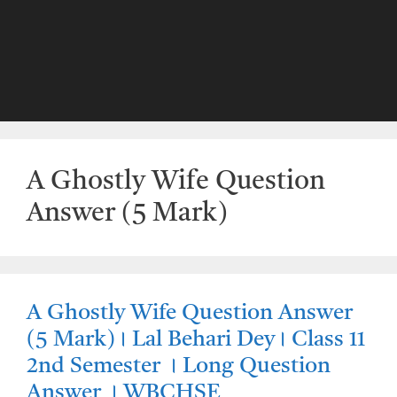
A Ghostly Wife Question
Answer (5 Mark)
A Ghostly Wife Question Answer
(5 Mark)। Lal Behari Dey। Class 11
2nd Semester । Long Question
Answer । WBCHSE