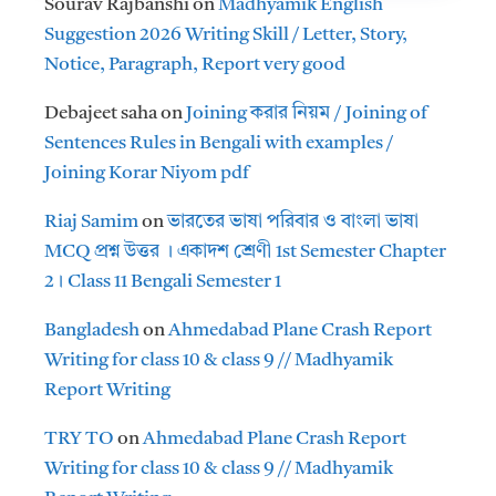
Sourav Rajbanshi
on
Madhyamik English
Suggestion 2026 Writing Skill / Letter, Story,
Notice, Paragraph, Report very good
Debajeet saha
on
Joining করার নিয়ম / Joining of
Sentences Rules in Bengali with examples /
Joining Korar Niyom pdf
Riaj Samim
on
ভারতের ভাষা পরিবার ও বাংলা ভাষা
MCQ প্রশ্ন উত্তর । একাদশ শ্রেণী 1st Semester Chapter
2। Class 11 Bengali Semester 1
Bangladesh
on
Ahmedabad Plane Crash Report
Writing for class 10 & class 9 // Madhyamik
Report Writing
TRY TO
on
Ahmedabad Plane Crash Report
Writing for class 10 & class 9 // Madhyamik