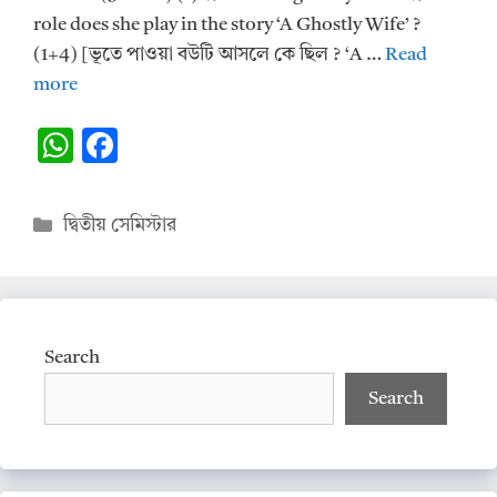
role does she play in the story ‘A Ghostly Wife’ ?
(1+4) [ভূতে পাওয়া বউটি আসলে কে ছিল ? ‘A …
Read
more
W
F
h
ac
at
e
Categories
দ্বিতীয় সেমিস্টার
s
b
A
o
p
o
p
k
Search
Search