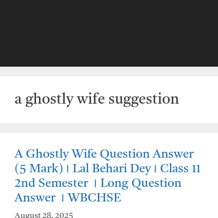
a ghostly wife suggestion
A Ghostly Wife Question Answer
(5 Mark)। Lal Behari Dey। Class 11
2nd Semester । Long Question
Answer । WBCHSE
August 28, 2025