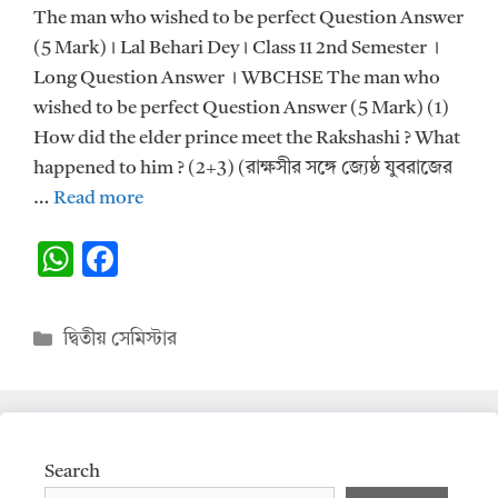
The man who wished to be perfect Question Answer
(5 Mark)। Lal Behari Dey। Class 11 2nd Semester ।
Long Question Answer । WBCHSE The man who
wished to be perfect Question Answer (5 Mark) (1)
How did the elder prince meet the Rakshashi ? What
happened to him ? (2+3) (রাক্ষসীর সঙ্গে জ্যেষ্ঠ যুবরাজের
…
Read more
W
F
h
ac
at
e
Categories
দ্বিতীয় সেমিস্টার
s
b
A
o
p
o
p
k
Search