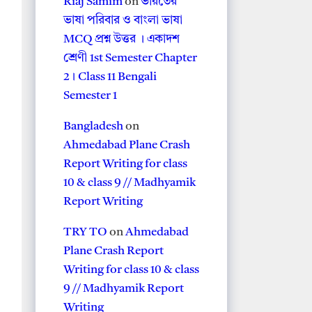
Riaj Samim
on
ভারতের
ভাষা পরিবার ও বাংলা ভাষা
MCQ প্রশ্ন উত্তর । একাদশ
শ্রেণী 1st Semester Chapter
2। Class 11 Bengali
Semester 1
Bangladesh
on
Ahmedabad Plane Crash
Report Writing for class
10 & class 9 // Madhyamik
Report Writing
TRY TO
on
Ahmedabad
Plane Crash Report
Writing for class 10 & class
9 // Madhyamik Report
Writing