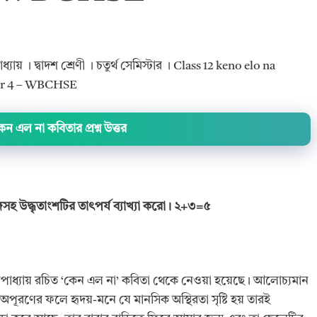
যায় । দ্বাদশ শ্রেণী । চতুর্থ সেমিস্টার । Class 12 keno elo na
ter 4 – WBCHSE
েন এল না কবিতার প্রশ্ন উত্তর
গসহ উদ্ধৃতাংশটির তাৎপর্য ব্যাখ্যা করো।
২+৩=৫
ুখোপাধ্যায় রচিত ‘কেন এল না’ কবিতা থেকে নেওয়া হয়েছে। আলোচ্যমান
া অপূরণের ফলে হৃদয়-মনে যে মানসিক অস্থিরতা সৃষ্টি হয় তারই