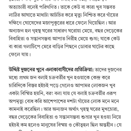
অত্যাচারী বলেই পরিগণিত। তাকে কেউ বা কারা খুব সম্ভবত
লাঠির আঘাতে মাথাটা আটচির করে মৃত্যু নিশ্চিত করে গাঁয়ের
দক্ষিণে ঘোষেদের মজাপুকুরের ধারে ফেলে গিয়েছিল। আর
অন্যজন হল গৃহস্থ ঘরের সাধারণ ঘরোয়া মেয়ে, বছর দেড়েকের
বিবাহিতা ও সন্তানসম্ভবা আপাত নিরীহ মেয়ে শুভ্রা; যাকে কেউ
বা কারা গলাটিপে মেরে বাড়ির পিছনে ডোবার ঘাটের কাছে
ফেলে যায়।
উদ্দিষ্ট দুজনের খুনে এলাকাবাসীদের প্রতিক্রিয়া:
তাদের দুজনের
মধ্যে প্রথম জন বলাই চক্রবর্তীর খুন হওয়াকে কেন্দ্র করে
চারিদিকে বিস্তর হইচই পড়ে গেলেও আপামর লোকজন খুব
একটা বিস্মিত হয়নি, বরং বলা যায় যে বলাই চক্রবর্তীর এরূপ
অপমৃত্যু বোধ করি আশেপাশের দশটা গাঁয়ের লোক মনে মনে
কামনাই করেছিল। আর অন্যজন অর্থাৎ গৃহস্থ ঘরের মুখচোরা,
বছর দেড়েকের বিবাহিতা ও সন্তানসম্ভবা শুভ্রার খুন হওয়া নিয়ে
হইচই কম হলেও মানুষের বিস্ময় ও কৌতূহল ছিল অন্তহীন। যে