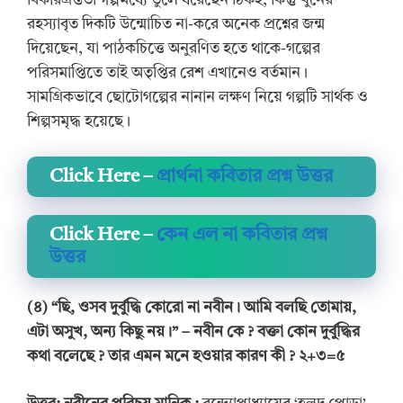
বিকারগ্রস্ততা গল্পমধ্যে তুলে ধরেছেন ঠিকই, কিন্তু খুনের
রহস্যাবৃত দিকটি উন্মোচিত না-করে অনেক প্রশ্নের জন্ম
দিয়েছেন, যা পাঠকচিত্তে অনুরণিত হতে থাকে-গল্পের
পরিসমাপ্তিতে তাই অতৃপ্তির রেশ এখানেও বর্তমান।
সামগ্রিকভাবে ছোটোগল্পের নানান লক্ষণ নিয়ে গল্পটি সার্থক ও
শিল্পসমৃদ্ধ হয়েছে।
Click Here –
প্রার্থনা কবিতার প্রশ্ন উত্তর
Click Here –
কেন এল না কবিতার প্রশ্ন
উত্তর
(৪) “ছি, ওসব দুর্বুদ্ধি কোরো না নবীন। আমি বলছি তোমায়,
এটা অসুখ, অন্য কিছু নয়।” – নবীন কে ? বক্তা কোন দুর্বুদ্ধির
কথা বলেছে ? তার এমন মনে হওয়ার কারণ কী ? ২+৩=৫