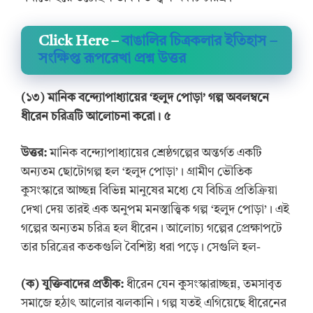
Click Here –
বাঙালির চিত্রকলার ইতিহাস –
সংক্ষিপ্ত রূপরেখা প্রশ্ন উত্তর
(১
৩
) মানিক বন্দ্যোপাধ্যায়ের ‘হলুদ পোড়া’ গল্প অবলম্বনে
ধীরেন চরিত্রটি আলোচনা করো। ৫
উত্তর:
মানিক বন্দ্যোপাধ্যায়ের শ্রেষ্ঠগল্পের অন্তর্গত একটি
অন্যতম ছোটোগল্প হল ‘হলুদ পোড়া’। গ্রামীণ ভৌতিক
কুসংস্কারে আচ্ছন্ন বিভিন্ন মানুষের মধ্যে যে বিচিত্র প্রতিক্রিয়া
দেখা দেয় তারই এক অনুপম মনস্তাত্ত্বিক গল্প ‘হলুদ পোড়া’। এই
গল্পের অন্যতম চরিত্র হল ধীরেন। আলোচ্য গল্পের প্রেক্ষাপটে
তার চরিত্রের কতকগুলি বৈশিষ্ট্য ধরা পড়ে। সেগুলি হল-
(ক) যুক্তিবাদের প্রতীক:
ধীরেন যেন কুসংস্কারাচ্ছন্ন, তমসাবৃত
সমাজে হঠাৎ আলোর ঝলকানি। গল্প যতই এগিয়েছে ধীরেনের