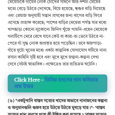
মেয়েটিকে গাঁয়ের লোক চোখের সামনে আর-দশটা মেয়ের
মতো বেড়ে উঠতে দেখেছে, বিয়ে হয়েছে, শ্বশুর বাড়ি গিয়েছে
এবং রেয়াজ অনুযায়ী সন্তান প্রসবের জন্য বাপের বাড়ি ফিরে
এসেছে প্রত্যক্ষ করেছে; পাশের বাড়ির মেয়েরা পর্যন্ত যার মধ্যে
খাপছাড়া কোনো লুকোনো জিনিস খুঁজে পায়নি-এহেন মেয়েকে
গলাটিপে মেরে রেখে যাবে কেউ বা কারা-তা ভেবে উঠতে না-
পেরে গাঁ সুদ্ধ লোক অপ্রস্তুত হয়ে পড়েছিল। তবে অজপাড়া-
গাঁতে দুটো খুনের মধ্যে একটা কাল্পনিক যোগাযোগ ঘটিয়ে নানা
রসাল কাহিনি সৃষ্টি হবে এবং মুখে মুখে জল্পনা-কল্পনা দেখা
দেবে সেটাই স্বাভাবিক। এক্ষেত্রেও তার ব্যতিক্রম ঘটেনি।
Click Here –
তিমির হননের গান কবিতার
প্রশ্ন উত্তর
(৬) “একটুখানি বাস্তব সত্যের খাদের অভাবে নানাজনের কল্পনা
ও অনুমানগুলি গুজব হয়ে উঠতে উঠতে মুষড়ে যায়।”- ‘বাস্তব
সত্যের খাদ’ বলতে গল্পে কী ইঙ্গিত করা হয়েছে ? ‘বাস্তব সত্যের