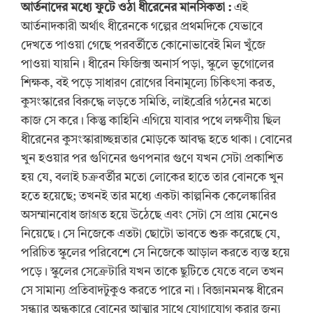
আর্তনাদের মধ্যে ফুটে ওঠা ধীরেনের মানসিকতা
:
এই
আর্তনাদকারী অর্থাৎ ধীরেনকে গল্পের প্রথমদিকে যেভাবে
দেখতে পাওয়া গেছে পরবর্তীতে কোনোভাবেই মিল খুঁজে
পাওয়া যায়নি। ধীরেন ফিজিক্স অনার্স পড়া, স্কুলে ভূগোলের
শিক্ষক, বই পড়ে সাধারণ রোগের বিনামূল্যে চিকিৎসা করত,
কুসংস্কারের বিরুদ্ধে লড়তে সমিতি, লাইব্রেরি গঠনের মতো
কাজ সে করে। কিন্তু কাহিনি এগিয়ে যাবার পথে লক্ষণীয় ছিল
ধীরেনের কুসংস্কারাচ্ছন্নতার মোড়কে আবদ্ধ হতে থাকা। বোনের
খুন হওয়ার পর গুণিনের গুণপনার গুণে যখন সেটা প্রকাশিত
হয় যে, বলাই চক্রবর্তীর মতো লোকের হাতে তার বোনকে খুন
হতে হয়েছে; তখনই তার মধ্যে একটা কাল্পনিক কেলেঙ্কারির
অসম্মানবোধ জাগ্রত হয়ে উঠেছে এবং সেটা সে প্রায় মেনেও
নিয়েছে। সে নিজেকে এতটা ছোটো ভাবতে শুরু করেছে যে,
পরিচিত স্কুলের পরিবেশে সে নিজেকে আড়াল করতে ব্যস্ত হয়ে
পড়ে। স্কুলের সেক্রেটারি যখন তাকে ছুটিতে যেতে বলে তখন
সে সামান্য প্রতিবাদটুকুও করতে পারে না। বিজ্ঞানমনস্ক ধীরেন
সন্ধ্যার অন্ধকারে বোনের আত্মার সাথে যোগাযোগ করার জন্য