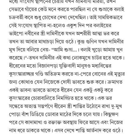
মধ্যে সংযোগ স্থাপনের চেষ্টায় যখন গ্রামবাসী মরিয়া, তখন
সেভাবে গাঁয়ের কেউ মনে করতে পারছিল না যে শুভ্রাকে বলাই
চক্রবর্তী কবে শুধু চোখের দেখা দেখেছিল। তাই সাময়িকভাবে
সেই সংযোগ স্থাপিত না-হলেও একুশ দিন পর বলাইয়ের
ভাইপো নবীনের স্ত্রী দামিনীকে যখন অশরীরী আত্মা ভর করে
তখন তা আবার মাথাচড়া দিয়ে ওঠে। কুঞ্জ গুণিন যখন দামিনীর
মুখ দিয়ে বলিয়ে নেয়- “আমি শুভ্রা…। বলাই খুড়ো আমায় খুন
করেছে।“-তখন দামিনীর এই কথা লোকমুখে চাউর হতে থাকে।
ধীরেনের মতো বিজ্ঞানপড়া যুক্তিবাদী মানুষও মধ্যবিত্তের
কুসংস্কারাচ্ছন্ন গণ্ডি অতিক্রম করতে না-পেরে বোনের এই মৃত্যুর
জন্য কোথাও যেন নিজেকে দোষী ভাবতে শুরু করে। ক্রমাগত
একই ভাবনা ভাবতে ভাবতে ধীরেন যেন একটু একটু করে
কুসংস্কারের চোরাবালিতে নিমজ্জিত হতে থাকে। এক ভর
সন্ধেতে অত্যন্ত সন্তর্পণে ধীরেন স্ত্রী শান্তির উঠোনে রাখা দু-মুখ
পোড়া বাঁশ ডিঙিয়ে ডোবার মাঠের দিকে চলে যায়। কিছুক্ষণ
পরে সে কাদামাখা ও রক্তাক্ত অবস্থায় ফিরে আসে এবং নিজের
নাম ধরে ডাকতে থাকে। এসব দেখে শান্তি আর্তনাদ করে ওঠে।