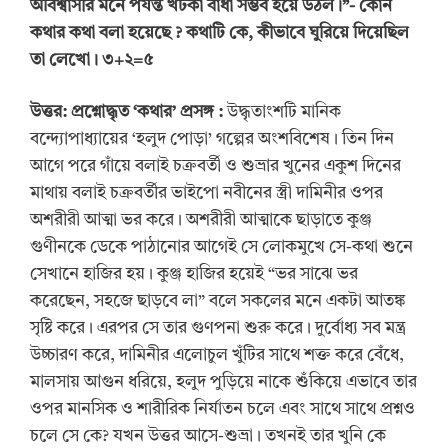
অবিশ্বাসীর মনে পর্যন্ত খটকা বাধা সম্ভব হয়ে উঠল।”- কোন
কথার কথা বলা হয়েছে ? কথাটি কে, কীভাবে ঘুরিয়ে দিয়েছিল
তা লেখো। ৩+২=৫
উত্তর: প্রশ্নোদ্ধৃত
‘কথার’ প্রসঙ্গ :
উদ্ধৃতাংশটি মানিক
বন্দ্যোপাধ্যায়ের ‘হলুদ পোড়া’ গল্পের অংশবিশেষ। তিন দিন
আগে পরে গাঁয়ে বলাই চক্রবর্তী ও শুভ্রার খুনের একুশ দিনের
মাথায় বলাই চক্রবর্তীর ভাইপো নবীনের স্ত্রী দামিনীর ওপর
অশরীরী আত্মা ভর করে। অশরীরী আত্মাকে ছাড়াতে কুঞ্জ
গুণীনকে ডেকে পাঠানোর আগেই সে লোকমুখে সে-কথা শুনে
সেখানে হাজির হয়। কুঞ্জ হাজির হয়েই “ভর সাঝে ভর
করেছেন, সহজে ছাড়বে লা” বলে সকলের মনে একটা আতঙ্ক
সৃষ্টি করে। এরপর সে তার গুণপনা শুরু করে। দুর্বোধ্য সব মন্ত্র
উচ্চারণ করে, দামিনীর এলোচুল খুঁটির সাথে শক্ত করে বেঁধে,
মালসায় আগুন ধরিয়ে, হলুদ পুড়িয়ে নাকে শুঁকিয়ে এভাবে তার
ওপর মানসিক ও শারীরিক নির্যাতন চলে এবং সাথে সাথে প্রশ্নও
চলে সে কে? যখন উত্তর আসে-শুভ্রা। তখনই তার খুনি কে