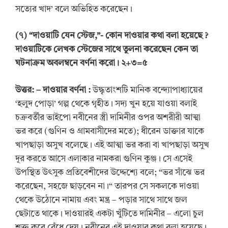
সত্যের খাদ’ বলে অভিহিত করেছেন।
(৭) “দাওয়াটি যেন স্টেজ,”- কোন দাওয়ার কথা বলা হয়েছে ?
দাওয়াটিকে লেখক স্টেজের সাথে তুলনা করেছেন কেন তা
ঘটনাক্রম অবলম্বনে বর্ণনা করো। ২+৩=৫
উত্তর:
– দাওয়ার বর্ণনা :
উদ্ধৃতাংশটি মানিক বন্দ্যোপাধ্যায়ের
‘হলুদ পোড়া’ গল্প থেকে গৃহীত। সদ্য খুন হয়ে যাওয়া বলাই
চক্রবর্তীর ভাইপো নবীনের স্ত্রী দামিনীর ওপর অশরীরী আত্মা
ভর করে (গুণিন ও গ্রামবাসীদের মতে); ধীরেন ডাক্তার যাকে
খাপছাড়া অসুখ বলেছে। এই আত্মা ভর করা বা খাপছাড়া অসুখ
দূর করতে আসে এলাকার নামকরা গুণিন কুঞ্জ। সে এসেই
উপস্থিত উৎসুক প্রতিবেশীদের উদ্দেশ্যে বলে; “ভর সাঁঝে ভর
করেছেন, সহজে ছাড়বেন না।“ তারপর সে সকলকে দাওয়া
থেকে উঠোনে নামায় এবং মন্ত্র – পড়ার সাথে সাথে জল
ছেটাতে থাকে। দাওয়ারই একটা খুঁটিতে দামিনীর – এলো চুল
শক্ত করে বেঁধে দেয়। নবীনের এই দাওয়ার কথা বলা হয়েছে।