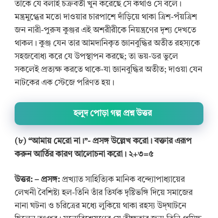
তাকে যে বলাই চক্রবর্তী খুন করেছে সে কথাও সে বলে।
মন্ত্রমুগ্ধের মতো দাওয়ার চারপাশে দাঁড়িয়ে থাকা ত্রিশ-পঁয়ত্রিশ
জন নারী-পুরুষ কুঞ্জর এই অশরীরীকে নিয়ন্ত্রণের দৃশ্য দেখতে
থাকল। কুঞ্জ যেন তার আমদানিকৃত জ্ঞানবুদ্ধির অতীত রহস্যকে
সহজবোধ্য করে যে উপস্থাপন করছে; তা ভয়-ডর ভুলে
সকলেই প্রত্যক্ষ করতে থাকে-যা জ্ঞানবুদ্ধির অতীত; দাওয়া যেন
নাটকের এক স্টেজে পরিণত হয়।
হলুদ পোড়া গল্প প্রশ্ন উত্তর
(৮) “আমায় মেরো না।”- প্রসঙ্গ উল্লেখ করো। বক্তার এরূপ
করুন আর্তির কারণ আলোচনা করো। ২+৩=৫
উত্তর:
– প্রসঙ্গ:
প্রখ্যাত সাহিত্যিক মানিক বন্দ্যোপাধ্যায়ের
লেখনী বৈশিষ্ট্য হল-তিনি তাঁর তির্যক দৃষ্টিভঙ্গি দিয়ে সমাজের
নানা ঘটনা ও চরিত্রের মধ্যে লুকিয়ে থাকা রহস্য উদ্‌ঘাটনে