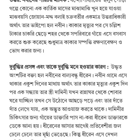
উত্তর: নবীনের পরিচয় মানিক
:
বন্দ্যোপাধ্যায়ের ‘হলুদ পোড়া’
গল্পে কোনো এক কার্তিক মাসের মাঝামাঝি খুন হয়ে যাওয়া
মাঝবয়সি জোয়ান-মদ্দ বলাই চক্রবর্তীর একমাত্র উত্তরাধিকারী
অর্থাৎ তার ভাইপো হল নবীন। কাকার মৃত্যুর পর সে চল্লিশ
টাকার চাকরি ছেড়ে শহর থেকে সপরিবারে গাঁয়ে এসে বসবাস
করতে শুরু করেছে শুধুমাত্র কাকার সম্পত্তি রক্ষণাবেক্ষণ ও
ভোগ করার জন্য।
দুর্বুদ্ধির প্রসঙ্গ এবং তাকে দুর্বুদ্ধি মনে হওয়ার কারণ
:
উদ্ধৃত
অংশটির বক্তা হল নবীনের বাল্যবন্ধু ধীরেন। নবীন গ্রামে এসে
থাকার একুশ দিনের মাথায় অর্থাৎ তার কাকার মৃত্যুর একুশ দিন
পর এক সন্ধ্যায় তার স্ত্রী দামিনী যখন রান্নাঘর থেকে শোবার
ঘরে যাচ্ছিল তখন সে উঠোনে আছড়ে পড়ে এবং তার দাঁতে
দাঁত লেগে যায়, এক অদ্ভুত আওয়াজ করতে থাকে। দামিনীর
চিকিৎসার জন্য গাঁয়ের ডাক্তারি পাস না-করা ধীরেন ডাক্তারকে
ডেকে আনা হয়। ধীরেনের আসার আগেই প্রতিবেশীরা জল
ঢেলে ঢেলে তার মূর্ছা ভেঙেছে। কিন্তু ধীরেন এসে দেখল