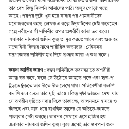
ছিলেন তৎপর। মনোবিশ্লেষণের যে তীক্ষ্ণতার জন্য তিনি প্রসিদ্ধ
তার বেশ কিছু নিদর্শন আমাদের পাঠ্য ‘হলুদ পোড়া’ গল্পে
আছে। পরপর দুটো খুন হয়ে যাবার পর গ্রামবাসীদের
মনোজগতের রহস্য লেখক এ গল্পে উদ্‌ঘাটনের চেষ্টা করেছেন।
গল্পে নবীনের স্ত্রী দামিনীর ওপর অশরীরী আত্মা ভর করে।
এলাকার নামকরা গুণিন কুঞ্জ তা দূর করতে আসে এবং শুরু হয়
সম্মোহিনী বিদ্যার সাথে শারীরিক অত্যাচার। সেইসময়
যন্ত্রণাকাতর দামিনীর মুখ দিয়ে শুভ্রার আত্মা এ কথা বলে।
করুণ আর্তির কারণ
:
বক্তা দামিনীকে ভরসন্ধ্যাতে অশরীরী
আত্মা ভর করে, ফলে সে উঠোনে আছড়ে পড়ে এবং হাত-পা
ছুঁড়তে ছুঁড়তে তার দাঁতে দাঁত লেগে যায়। প্রতিবেশীরা কলশি
কলশি জল ঢেলে তার মূর্ছা ভাঙে। কিন্তু মূর্ছা ভাঙলে দেখা যায়
সে অর্থহীন দৃষ্টিতে সবার দিকে তাকাচ্ছে, আপনমনে হাসছে ও
কাঁদছে এবং যারা ধরে রাখছিল তাদের সে আঁচড়ে-কামড়ে
পালাবার চেষ্টা করছে। তারপর সেখানে এসে হাজির হয়
এলাকার নামকরা গুণিন কুঞ্জ। কুঞ্জ এসেই তার গুণপনা শুরু