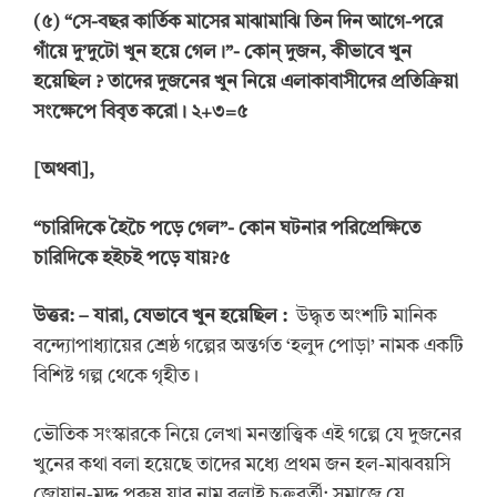
(৫) “সে-বছর কার্তিক মাসের মাঝামাঝি তিন দিন আগে-পরে
গাঁয়ে দু’দুটো খুন হয়ে গেল।”- কোন্ দুজন, কীভাবে খুন
হয়েছিল ? তাদের দুজনের খুন নিয়ে এলাকাবাসীদের প্রতিক্রিয়া
সংক্ষেপে বিবৃত করো। ২+৩=৫
[অথবা],
“চারিদিকে হৈচৈ পড়ে গেল”- কোন ঘটনার পরিপ্রেক্ষিতে
চারিদিকে হইচই পড়ে যায়?
৫
উত্তর:
– যারা, যেভাবে খুন হয়েছিল :
উদ্ধৃত অংশটি মানিক
বন্দ্যোপাধ্যায়ের শ্রেষ্ঠ গল্পের অন্তর্গত ‘হলুদ পোড়া’ নামক একটি
বিশিষ্ট গল্প থেকে গৃহীত।
ভৌতিক সংস্কারকে নিয়ে লেখা মনস্তাত্ত্বিক এই গল্পে যে দুজনের
খুনের কথা বলা হয়েছে তাদের মধ্যে প্রথম জন হল-মাঝবয়সি
জোয়ান-মদ্দ পুরুষ যার নাম বলাই চক্রবর্তী; সমাজে যে