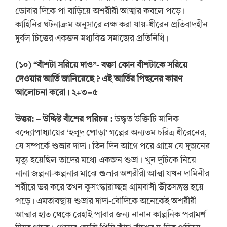
ডোবার দিকে পা বাড়িয়ে অশরীরী আত্মার কবলে পড়ে।
কাহিনির ঘটনাক্রম অনুসারে লক্ষ করা যায়-ধীরেন প্রতিবাদহীন
দুর্বল চিত্তের একজন মধ্যবিত্ত সমাজের প্রতিনিধি।
(১
০
) “বাঁশটা সরিয়ে দাও”- বক্তা কোন বাঁশটাকে সরিয়ে
দেওয়ার আর্তি জানিয়েছে ? এই আর্তির পিছনের কারণ
আলোচনা করো। ২+৩=৫
উত্তর:
– উদ্দিষ্ট বাঁশের পরিচয় :
উদ্ধৃত উক্তিটি মানিক
বন্দ্যোপাধ্যায়ের ‘হলুদ পোড়া’ গল্পের অন্যতম চরিত্র ধীরেনের,
যে সম্পর্কে শুভ্রার দাদা। তিন দিন আগে পরে গ্রামে যে দুজনের
মৃত্যু হয়েছিল তাদের মধ্যে একজন শুভ্রা। খুন দুটিকে নিয়ে
নানা জল্পনা-কল্পনার মাঝে শুভ্রার অশরীরী আত্মা যখন দামিনীর
শরীরে ভর করে তখন কুসংস্কারাচ্ছন্ন গ্রামবাসী ভীতসন্ত্রস্ত হয়ে
পড়ে। এমতাবস্থায় শুভ্রার দাদা-বৌদিকে অনেকেই অশরীরী
আত্মার হাত থেকে রেহাই পাবার জন্য নানান কাল্পনিক পরামর্শ