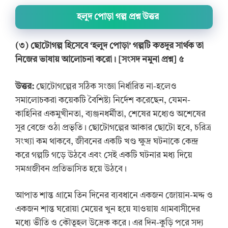
হলুদ পোড়া গল্প প্রশ্ন উত্তর
(৩) ছোটোগল্প হিসেবে ‘হলুদ পোড়া’ গল্পটি কতদূর সার্থক তা
নিজের ভাষায় আলোচনা করো। [সংসদ নমুনা প্রশ্ন] ৫
উত্তর:
ছোটোগল্পের সঠিক সংজ্ঞা নির্ধারিত না-হলেও
সমালোচকরা কয়েকটি বৈশিষ্ট্য নির্দেশ করেছেন, যেমন-
কাহিনির একমুখীনতা, ব্যঞ্জনধর্মীতা, শেষের মধ্যেও অশেষের
সুর বেজে ওঠা প্রভৃতি। ছোটোগল্পের আকার ছোটো হবে, চরিত্র
সংখ্যা কম থাকবে, জীবনের একটি খণ্ড ক্ষুদ্র ঘটনাকে কেন্দ্র
করে গল্পটি গড়ে উঠবে এবং সেই একটি ঘটনার মধ্য দিয়ে
সমগ্রজীবন প্রতিভাসিত হয়ে উঠবে।
আপাত শান্ত গ্রামে তিন দিনের ব্যবধানে একজন জোয়ান-মদ্দ ও
একজন শান্ত ঘরোয়া মেয়ের খুন হয়ে যাওয়ায় গ্রামবাসীদের
মধ্যে ভীতি ও কৌতূহল উদ্রেক করে। এর দিন-কুড়ি পরে সদ্য