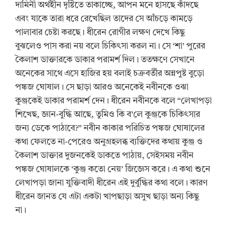
দামিনী অর্থহীন দৃষ্টিতে তাকাচ্ছে, আপন মনে হাসছে কাঁদছে
এবং যাকে তারা ধরে রেখেছিল তাদের সে আঁচড়ে কামড়ে
পালাবার চেষ্টা করছে। ধীরেন রোগীর লক্ষণ দেখে কিছু
বুঝলেও পাস করা নয় বলে চিকিৎসা করল না। সে ‘শা’ পুরের
কৈলাশ ডাক্তারকে ডাকার পরামর্শ দিল। ততক্ষণে সেখানে
অনেকের সাথে এসে হাজির হয় বলাই চক্রবর্তীর অন্নপুষ্ট বুড়ো
পঙ্কজ ঘোষাল। সে ছাড়া আরও অনেকেই নবীনকে ওঝা
কুঞ্জকেই ডাকার পরামর্শ দেন। ধীরেন নবীনকে বলে “লেখাপড়া
শিখেছ, জ্ঞান-বুদ্ধি আছে, তুমিও কি ব’লে কুঞ্জকে চিকিৎসার
জন্য ডেকে পাঠাবে?” নবীন কাকার পরিচিত পঙ্কজ ঘোষালের
কথা ফেলতে না-পেরেও অনুগ্রহলব্ধ ব্যক্তিদের কথায় কুঞ্জ ও
কৈলাশ ডাক্তার দুজনকেই ডাকতে পাঠায়, সেইসময় নবীন
পঙ্কজ ঘোষালকে ‘কুঞ্জ কতো নেয়’ জিজ্ঞেস করে। এ কথা শুনে
লেখাপড়া জানা যুক্তিবাদী ধীরেন এই দুর্বুদ্ধির কথা বলে। কারণ
ধীরেন জানত যে এটা একটা খাপছাড়া অসুখ ছাড়া অন্য কিছু
না।