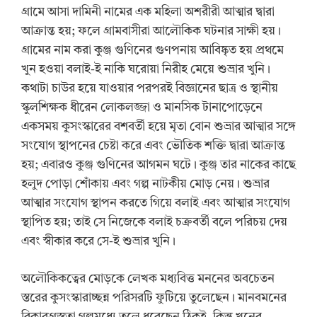
গ্রামে আসা দামিনী নামের এক মহিলা অশরীরী আত্মার দ্বারা
আক্রান্ত হয়; ফলে গ্রামবাসীরা আলৌকিক ঘটনার সাক্ষী হয়।
গ্রামের নাম করা কুঞ্জ গুণিনের গুণপনায় আবিষ্কৃত হয় প্রথমে
খুন হওয়া বলাই-ই নাকি ঘরোয়া নিরীহ মেয়ে শুভ্রার খুনি।
কথাটা চাউর হয়ে যাওয়ার পরপরই বিজ্ঞানের ছাত্র ও স্থানীয়
স্কুলশিক্ষক ধীরেন লোকলজ্জা ও মানসিক টানাপোড়েনে
একসময় কুসংস্কারের বশবর্তী হয়ে মৃতা বোন শুভ্রার আত্মার সঙ্গে
সংযোগ স্থাপনের চেষ্টা করে এবং ভৌতিক শক্তি দ্বারা আক্রান্ত
হয়; এবারও কুঞ্জ গুণিনের আগমন ঘটে। কুঞ্জ তার নাকের কাছে
হলুদ পোড়া শোঁকায় এবং গল্প নাটকীয় মোড় নেয়। শুভ্রার
আত্মার সংযোগ স্থাপন করতে গিয়ে বলাই এবং আত্মার সংযোগ
স্থাপিত হয়; তাই সে নিজেকে বলাই চক্রবর্তী বলে পরিচয় দেয়
এবং স্বীকার করে সে-ই শুভ্রার খুনি।
অলৌকিকত্বের মোড়কে লেখক মধ্যবিত্ত মননের অবচেতন
স্তরের কুসংস্কারাচ্ছন্ন পরিসরটি ফুটিয়ে তুলেছেন। মানবমনের