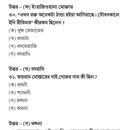
উত্তর – (ক) ইংরাজিওয়ালা মোক্তার
৩০. “এখন রক্ত অনেকটা ঠান্ডা হইয়া আসিয়াছে। যৌবনকালে
ইনি রীতিমত” কীরকম ছিলেন ?
(ক) বুক্ষ মেজাজের
(খ) রগচটা
(গ) বদমেজাজি
(ঘ) বদরাগি
উত্তর – (ঘ) বদরাগি
৩১. জয়রাম মোস্তারের গাই গোরুর নাম কী ছিল ?
(ক) ধবলী
(খ) শ্যামলী
(গ) মঙ্গলা
(ঘ) অবলা
উত্তর – (গ) মঙ্গলা