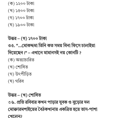
(ক) ১২০০ টাকা
(খ) ১৫০০ টাকা
(গ) ১৭০০ টাকা
(ঘ) ১৯০০ টাকা
উত্তর – (গ) ১৭০০ টাকা
৩৫. “…মোকদ্দমা তিনি কত সময় বিনা ফিসে চালাইয়া
দিয়েছেন।” – এখানে মামানসই নয় কোনটি ?
(ক) অত্যাচারিত
(খ) শোষিত
(গ) উৎপীড়িত
(ঘ) গরিব
উত্তর – (খ) শোষিত
৩
৬. প্রতি রবিবার কখন পাড়ার যুবক ও বুড়োর দল
মোক্তারমশাইয়ের বৈঠকখানায় একত্রিত হয়ে তাস-পাশা
খেলেন?