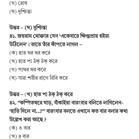
(গ) রোষ
(ঘ) দুশ্চিন্তা
উত্তর – (ঘ) দুশ্চিন্তা
৪১. জয়রাম মোক্তার যেন ‘একেবারে ক্ষিপ্তপ্রায় হইয়া
উঠিলেন’। তাতে তাঁর কাঁপতে লাগল –
(ক) হাত থর থর করে
(খ) হাত পা ঠক্ ঠক্ করে
(গ) পাথর থর করে
(ঘ) সারা শরীর রাগে রিরি করে
উত্তর –
(
খ) হাত পা ঠক্ ঠক্ করে
৪২. “কম্পিতস্বরে ঘাড়, বাঁকাইয়া বারংবার বলিতে লাগিলেন-
‘হাতি দিলে না…!'” বারংবার বলতে এখানে কত বার বলার কথা
উল্লেখ করা আছে ?
(ক) ৩ বার
(খ) ৪ বার