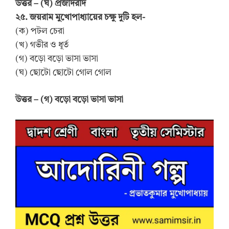
উত্তর – (ঘ) প্রজাদরদি
২৫. জয়রাম মুখোপাধ্যায়ের চক্ষু দুটি হল-
(ক) পটল চেরা
(খ) গভীর ও ধূর্ত
(গ) বড়ো বড়ো ভাসা ভাসা
(ঘ) ছোটো ছোটো গোল গোল
উত্তর – (গ) বড়ো বড়ো ভাসা ভাসা