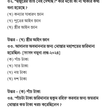
৩২. “হুজুরের তাও নেই দেখছি।” কার মতো কী না থাকার কথা
বলা হয়েছে ?
(খ) কন্যার সাধারণ জ্ঞান
(গ) পুত্রের আইন জ্ঞান
(ঘ) স্ত্রীর আইন জ্ঞান
উত্তর – (ঘ) স্ত্রীর আইন জ্ঞান
৩৩. আদালত অবমাননার জন্য মোস্তার মহাশয়ের জরিমানা
হয়েছিল- [সংসদ নমুনা প্রশ্ন-২০২৪]
(ক) পাঁচ টাকা
(খ) সাত টাকা
(গ) নয় টাকা
(ঘ) দশ টাকা
উত্তর – (ক) পাঁচ টাকা
৩৪. ‘পাঁচটা টাকা জরিমানার হুকুম রহিত’ করবার জন্য জয়রাম
মোস্তার কত টাকা খরচ করেছিলেন ?