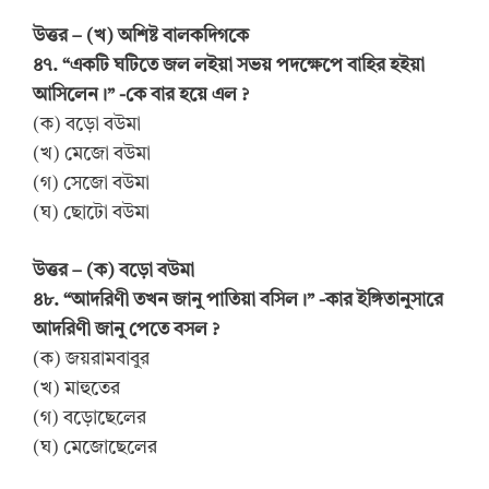
উত্তর – (খ) অশিষ্ট বালকদিগকে
৪৭. “একটি ঘটিতে জল লইয়া সভয় পদক্ষেপে বাহির হইয়া
আসিলেন।” -কে বার হয়ে এল ?
(ক) বড়ো বউমা
(খ) মেজো বউমা
(গ) সেজো বউমা
(ঘ) ছোটো বউমা
উত্তর – (ক) বড়ো বউমা
৪৮. “আদরিণী তখন জানু পাতিয়া বসিল।” -কার ইঙ্গিতানুসারে
আদরিণী জানু পেতে বসল ?
(ক) জয়রামবাবুর
(খ) মাহুতের
(গ) বড়োছেলের
(ঘ) মেজোছেলের