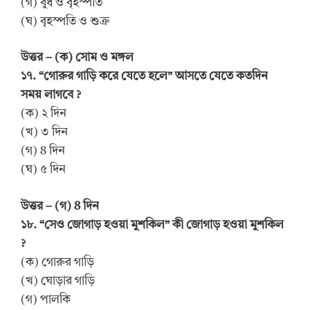
(গ) বুধ ও বৃহস্পতি
(ঘ) বৃহস্পতি ও শুক্র
উত্তর – (ক) সোম ও মঙ্গল
১৭. “গোরুর গাড়ি করে যেতে হলে” আসতে যেতে কতদিন
সময় লাগবে ?
(ক) ২ দিন
(খ) ৩ দিন
(গ) 8 দিন
(ঘ) ৫ দিন
উত্তর – (গ) 8 দিন
১৮. “সেও জোগাড় হওয়া মুশকিল” কী জোগাড় হওয়া মুশকিল
?
(ক) গোরুর গাড়ি
(খ) ঘোড়ার গাড়ি
(গ) পালকি