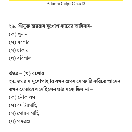
Adorini Golpo Class 12
২৬. শ্রীযুক্ত জয়রাম মুখোপাধ্যায়ের আদিবাস-
(ক) খুলনা
(খ) যশোর
(গ) ঢাকায়
(ঘ) বরিশাল
উত্তর – (খ) যশোর
২৭. জয়রাম মুখোপাধ্যায় যখন প্রথম মোক্তারি করিতে আসেন
তখন যেভাবে এসেছিলেন তার মধ্যে ছিল না –
(ক) নৌকাপথ
(খ) মোটরগাড়ি
(গ) গোরুর গাড়ি
(ঘ) পদব্রজ