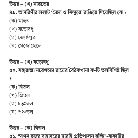
উত্তর – (খ) মাহুতের
৪৯. আদরিণীর ললাট ‘তৈল ও সিন্দুরে’ রাঙিয়ে দিয়েছিল কে ?
(ক) মাহুত
(খ) বড়োবধূ
(গ) জ্যেষ্ঠপুত্র
(ঘ) মেজোছেলে
উত্তর – (খ) বড়োবধূ
৫০. মহারাজা নরেশচন্দ্র রায়ের বৈঠকখানা ক-টি তলবিশিষ্ট ছিল
?
(ক) দ্বিতল
(খ) প্রিতল
(গ) চতুঃতল
(ঘ) পঞ্চতল
উত্তর – (ক) দ্বিতল
৫১. “যখন হুজুর বাহাদুরের দ্বারাই প্রতিপালন হচ্ছি”-বাক্যটির