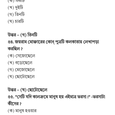
(ক) একটি
(খ) দুইটি
(গ) তিনটি
(ঘ) চারটি
উত্তর – (গ) তিনটি
৫৪. জয়রাম মোক্তারের কোন্ পুত্রটি কলকাতায় লেখাপড়া
করছিল ?
(ক) সেজোছেলে
(খ) বড়োছেলে
(গ) মেজোছেলে
(ঘ) ছোটোছেলে
উত্তর – (ঘ) ছোটোছেলে
৫৫. “সেটি যদি কালক্রমে মানুষ হয় এইমাত্র ভরসা।” -ভরসাটা
কীসের ?
(ক) মানুষ হওয়ার