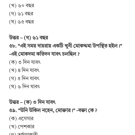
(খ) ৬০ বছর
(গ) ৬১ বছর
(ঘ) ৬৫ বছর
উত্তর – (গ) ৬১ বছর
৫৮. “এই সময় দায়রায় একটি খুনী মোকদ্দমা উপস্থিত হইল।”
-এই মোকদমা কতিদন যাবৎ চলছিল ?
(ক) ৩ দিন যাবৎ
(খ) ৪ দিন যাবৎ
(গ) ৫ দিন যাবৎ
(ঘ) ৬ দিন যাবৎ
উত্তর – (ক) ৩ দিন যাবৎ
৫৯. “উনি উকিল নহেন, মোক্তার।” -বক্তা কে ?
(ক) এসেসার
(খ) পেশকার