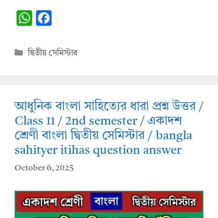
W
F
h
ac
at
e
Categories
দ্বিতীয় সেমিস্টার
s
b
A
o
p
o
আধুনিক বাংলা সাহিত্যের ধারা প্রশ্ন উত্তর /
p
k
Class 11 / 2nd semester / একাদশ
শ্রেণী বাংলা দ্বিতীয় সেমিস্টার / bangla
sahityer itihas question answer
October 6, 2025