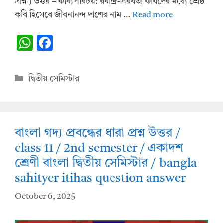
প্রশ্ন ) উত্তর – কাব্যপরিচয়: রবীন্দ্র-পরবর্তী কবিদের মধ্যে শ্রেষ্ঠ
কবি হিসেবে জীবনানন্দ দাশের নাম …
Read more
W
F
h
ac
at
e
Categories
দ্বিতীয় সেমিস্টার
s
b
A
o
p
o
বাংলা গদ্য প্রবন্ধের ধারা প্রশ্ন উত্তর /
p
k
class 11 / 2nd semester / একাদশ
শ্রেণী বাংলা দ্বিতীয় সেমিস্টার / bangla
sahityer itihas question answer
October 6, 2025