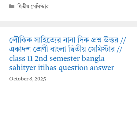
at
e
Categories
দ্বিতীয় সেমিস্টার
s
b
A
o
p
o
লৌকিক সাহিত্যের নানা দিক প্রশ্ন উত্তর //
p
k
একাদশ শ্রেণী বাংলা দ্বিতীয় সেমিস্টার //
class 11 2nd semester bangla
sahityer itihas question answer
October 8, 2025