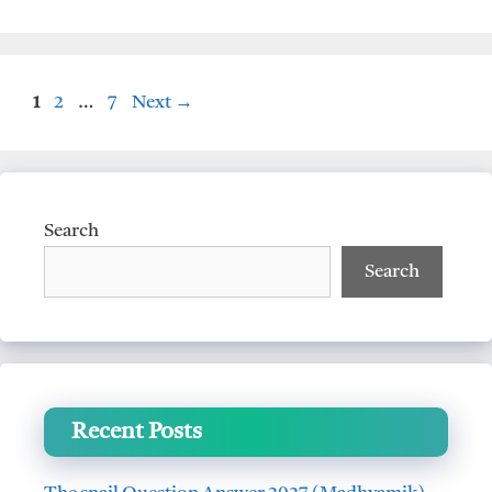
s
b
A
o
p
o
Page
Page
Page
1
2
…
7
Next
→
p
k
Search
Search
Recent Posts