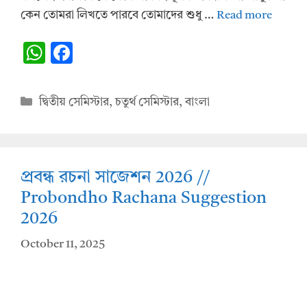
কেন তোমরা লিখতে পারবে তোমাদের শুধু …
Read more
W
F
h
ac
at
e
Categories
দ্বিতীয় সেমিস্টার
,
চতুর্থ সেমিস্টার
,
বাংলা
s
b
A
o
p
o
প্রবন্ধ রচনা সাজেশন 2026 //
p
k
Probondho Rachana Suggestion
2026
October 11, 2025