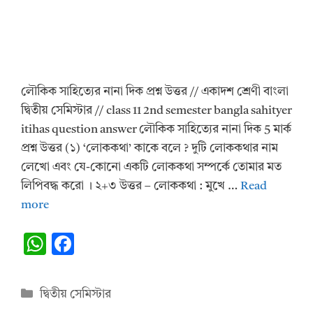
লৌকিক সাহিত্যের নানা দিক প্রশ্ন উত্তর // একাদশ শ্রেণী বাংলা
দ্বিতীয় সেমিস্টার // class 11 2nd semester bangla sahityer
itihas question answer লৌকিক সাহিত্যের নানা দিক 5 মার্ক
প্রশ্ন উত্তর (১) ‘লোককথা’ কাকে বলে ? দুটি লোককথার নাম
লেখো এবং যে-কোনো একটি লোককথা সম্পর্কে তোমার মত
লিপিবদ্ধ করো । ২+৩ উত্তর – লোককথা : মুখে …
Read
more
W
F
h
ac
at
e
Categories
দ্বিতীয় সেমিস্টার
s
b