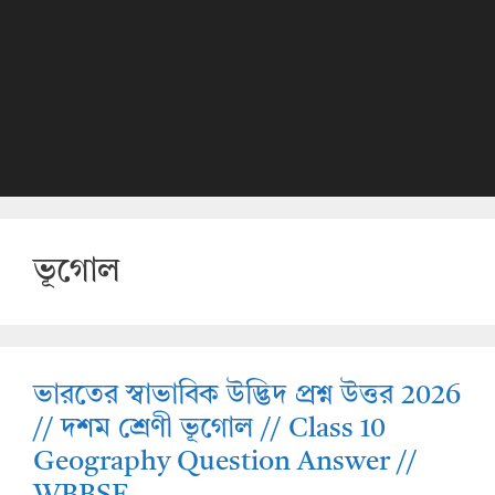
ভূগোল
ভারতের স্বাভাবিক উদ্ভিদ প্রশ্ন উত্তর 2026
// দশম শ্রেণী ভূগোল // Class 10
Geography Question Answer //