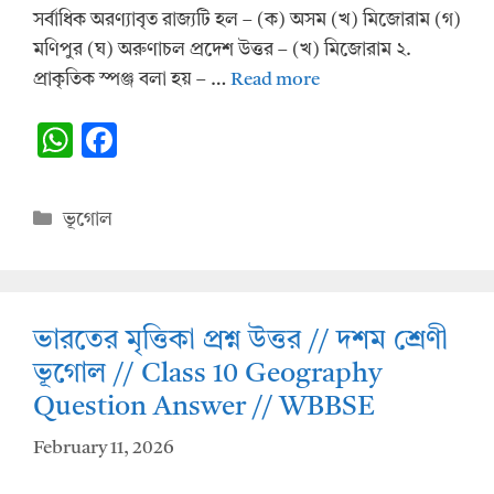
সর্বাধিক অরণ্যাবৃত রাজ্যটি হল – (ক) অসম (খ) মিজোরাম (গ)
মণিপুর (ঘ) অরুণাচল প্রদেশ উত্তর – (খ) মিজোরাম ২.
প্রাকৃতিক স্পঞ্জ বলা হয় – …
Read more
W
F
h
ac
at
e
Categories
ভূগোল
s
b
A
o
p
o
ভারতের মৃত্তিকা প্রশ্ন উত্তর // দশম শ্রেণী
p
k
ভূগোল // Class 10 Geography
Question Answer // WBBSE
February 11, 2026