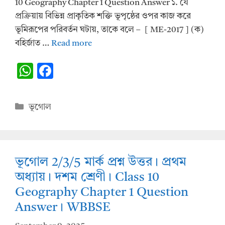
10 Geography Chapter 1 Question Answer ১. যে
প্রক্রিয়ায় বিভিন্ন প্রাকৃতিক শক্তি ভূপৃষ্ঠের ওপর কাজ করে
ভূমিরূপের পরিবর্তন ঘটায়, তাকে বলে – [ ME-2017 ] (ক)
বহির্জাত …
Read more
W
F
h
ac
at
e
Categories
ভূগোল
s
b
A
o
p
o
ভূগোল 2/3/5 মার্ক প্রশ্ন উত্তর।‌ প্রথম
p
k
অধ্যায়। দশম শ্রেণী। Class 10
Geography Chapter 1 Question
Answer। WBBSE