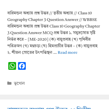
বারিমন্ডল অধ্যায় প্রশ্ন উত্তর // তৃতীয় অধ্যায় // Class 10
Geography Chapter 3 Question Answer // WBBSE
বারিমন্ডল অধ্যায় প্রশ্ন উত্তর Class 10 Geography Chapter
3 Question Answer MCQ প্রশ্ন উত্তর ১. সমুদ্রস্রোত সৃষ্টি
নির্ভর করে – [ME-2020] (ক) বায়ুপ্রবাহ (খ) পৃথিবীর
পরিক্রমণ (গ) মগ্নচড়া (ঘ) হিমপ্রাচীর উত্তর – (ক) বায়ুপ্রবাহ
২. শীতল স্রোতের উৎপত্তিস্থল …
Read more
W
F
h
ac
at
e
Categories
ভূগোল
s
b
A
o
p
o