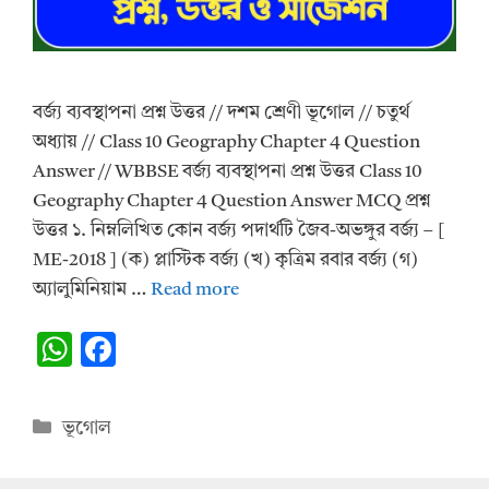
বর্জ্য ব্যবস্থাপনা প্রশ্ন উত্তর // দশম শ্রেণী ভূগোল // চতুর্থ
অধ্যায় // Class 10 Geography Chapter 4 Question
Answer // WBBSE বর্জ্য ব্যবস্থাপনা প্রশ্ন উত্তর Class 10
Geography Chapter 4 Question Answer MCQ প্রশ্ন
উত্তর ১. নিম্নলিখিত কোন বর্জ্য পদার্থটি জৈব-অভঙ্গুর বর্জ্য – [
ME-2018 ] (ক) প্লাস্টিক বর্জ্য (খ) কৃত্রিম রবার বর্জ্য (গ)
অ্যালুমিনিয়াম …
Read more
W
F
h
ac
at
e
Categories
ভূগোল
s
b