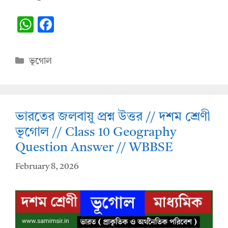
W
F
h
ac
at
e
Categories
ভূগোল
s
b
A
o
p
o
ভারতের জলবায়ু প্রশ্ন উত্তর // দশম শ্রেণী
p
k
ভূগোল // Class 10 Geography
Question Answer // WBBSE
February 8, 2026