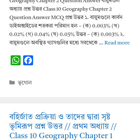
Geography Chapter 2 Question Answer বায়ুমন্ডল
অধ্যায় প্রশ্ন উত্তর Class 10 Geography Chapter 2
Question Answer MCQ প্রশ্ন উত্তর ১. বায়ুমণ্ডলে কার্বন
ডাইঅক্সাইডের শতকরা পরিমাণ হল – (ক) 0.003% (খ)
0.02% (গ) 0.04% (ঘ) 0.05% উত্তর – (ক) 0.003% ২.
বায়ুমণ্ডলে অবস্থিত গ্যাসগুলির মধ্যে সবথেকে …
Read more
W
F
h
ac
at
e
Categories
ভূগোল
s
b
A
o
p
o
বহির্জাত প্রক্রিয়া ও তাদের দ্বারা সৃষ্ট
p
k
ভূমিরূপ প্রশ্ন উত্তর // প্রথম অধ্যায় //
Class 10 Geography Chapter 1