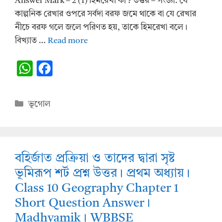
Answer Mark – 2 (1) হিমরেখা কী ? উত্তর – সংজ্ঞা: যে
কাল্পনিক রেখার ওপরে সর্বদা বরফ জমে থাকে বা যে রেখার
নীচে বরফ গলে জলে পরিণত হয়, তাকে হিমরেখা বলে।
বিখ্যাত …
Read more
W
F
h
ac
at
e
Categories
ভূগোল
s
b
A
o
p
o
বহির্জাত প্রক্রিয়া ও তাদের দ্বারা সৃষ্ট
p
k
ভূমিরূপ শর্ট প্রশ্ন উত্তর। প্রথম অধ্যায়।
Class 10 Geography Chapter 1
Short Question Answer।
Madhyamik। WBBSE