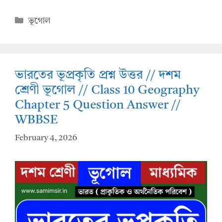
h
ac
at
e
Categories
ভূগোল
s
b
A
o
p
o
ভারতের ভূপ্রকৃতি প্রশ্ন উত্তর // দশম
p
k
শ্রেণী ভূগোল // Class 10 Geography
Chapter 5 Question Answer //
WBBSE
February 4, 2026