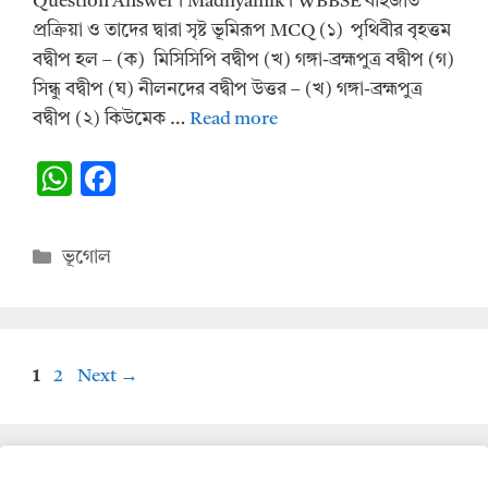
Question Answer। Madhyamik। WBBSE বহির্জাত
প্রক্রিয়া ও তাদের দ্বারা সৃষ্ট ভূমিরূপ MCQ (১) পৃথিবীর বৃহত্তম
বদ্বীপ হল – (ক) মিসিসিপি বদ্বীপ (খ) গঙ্গা-ব্রহ্মপুত্র বদ্বীপ (গ)
সিন্ধু বদ্বীপ (ঘ) নীলনদের বদ্বীপ উত্তর – (খ) গঙ্গা-ব্রহ্মপুত্র
বদ্বীপ (২) কিউমেক …
Read more
W
F
h
ac
at
e
Categories
ভূগোল
s
b
A
o
p
o
Page
Page
1
2
Next
→
p
k