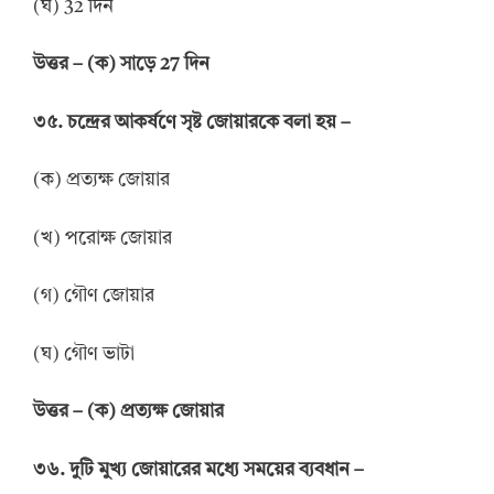
(ঘ) 32 দিন
উ
ত্তর
–
(ক) সাড়ে 27 দিন
৩৫. চন্দ্রের আকর্ষণে সৃষ্ট জোয়ারকে বলা হয় –
(ক) প্রত্যক্ষ জোয়ার
(খ) পরোক্ষ জোয়ার
(গ) গৌণ জোয়ার
(ঘ) গৌণ ভাটা
উ
ত্তর
–
(ক) প্রত্যক্ষ জোয়ার
৩৬. দুটি মুখ্য জোয়ারের মধ্যে সময়ের ব্যবধান –