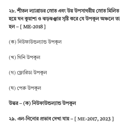
২৮. শীতল ল্যাব্রাডর স্রোত এবং উয় উপসাগরীয় স্রোত মিলিত
হয়ে ঘন কুয়াশা ও ঝড়ঝঞ্ঝার সৃষ্টি করে যে উপকূল অঞ্চলে তা
হল – [ ME-2018 ]
(ক) নিউফাউন্ডল্যান্ড উপকূল
(খ) গিনি উপকূল
(গ) ফ্লোরিডা উপকূল
(ঘ) পেরু উপকূল
উ
ত্তর
–
(ক) নিউফাউন্ডল্যান্ড উপকূল
২
৯
.
এল-নিনোর প্রভাব দেখা যায়
–
[ ΜΕ-2017, 2023 ]