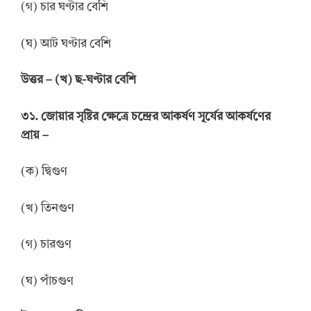
(গ) চার ঘণ্টার বেশি
(ঘ) আট ঘণ্টার বেশি
উ
ত্তর
–
(খ) ছ-ঘণ্টার বেশি
৩১. জোয়ার সৃষ্টির ক্ষেত্রে চন্দ্রের আকর্ষণ সূর্যের আকর্ষণের
প্রায় –
(ক) দ্বিগুণ
(খ) তিনগুণ
(গ) চারগুণ
(ঘ) পাঁচগুণ