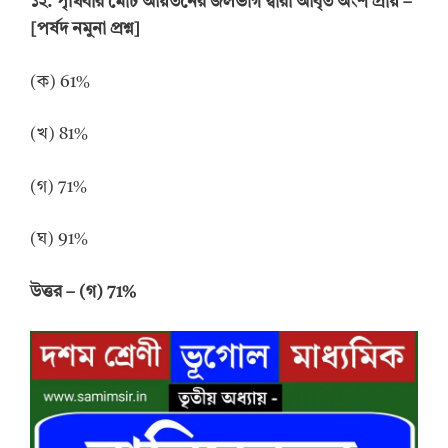
১২. পৃথিবীর মোট আয়তনের জলভাগ দ্বারা আবৃত অংশ প্রায়
–
[পর্ষদ নমুনা প্রশ্ন]
(ক) 61%
(খ) 81%
(গ) 71%
(ঘ) 91%
উত্তর
–
(গ) 71%