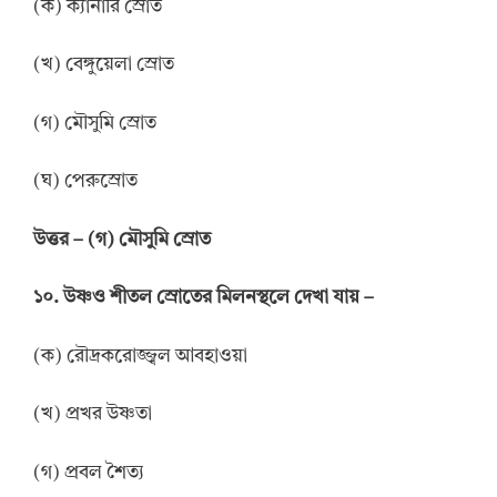
(ক) ক্যানারি স্রোত
(খ) বেঙ্গুয়েলা স্রোত
(গ) মৌসুমি স্রোত
(ঘ) পেরুস্রোত
উ
ত্তর
–
(গ) মৌসুমি স্রোত
১০. উষ্ণও শীতল স্রোতের মিলনস্থলে দেখা যায় –
(ক) রৌদ্রকরোজ্জ্বল আবহাওয়া
(খ) প্রখর উষ্ণতা
(গ) প্রবল শৈত্য