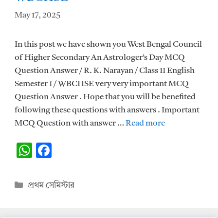
May 17, 2025
In this post we have shown you West Bengal Council
of Higher Secondary An Astrologer’s Day MCQ
Question Answer / R. K. Narayan / Class 11 English
Semester 1 / WBCHSE very very important MCQ
Question Answer . Hope that you will be benefited
following these questions with answers . Important
MCQ Question with answer …
Read more
W
F
h
ac
at
e
Categories
প্রথম সেমিস্টার
s
b
A
o