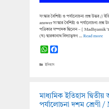
সংস্কার বৈশিষ্ট্য ও পর্যালোচনা প্রশ্ন উত্তর /
answer সংস্কার বৈশিষ্ট্য ও পর্যালোচনা প্রশ্ন উ
পত্রিকার সম্পাদক ছিলেন – [ Madhyamik ’17 ]
(ঘ) দ্বারকানাথ বিদ্যাভূষণ …
Read more
W
F
h
ac
at
e
Categories
ইতিহাস
s
b
A
o
p
o
p
k
মাধ্যমিক ইতিহাস দ্বিতীয় অধ্
পর্যালোচনা দশম শ্রেণী