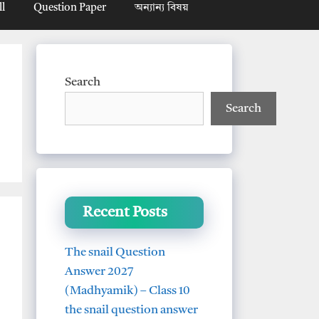
ll
Question Paper
অন্যান্য বিষয়
Search
Search
Recent Posts
The snail Question
Answer 2027
(Madhyamik) – Class 10
the snail question answer