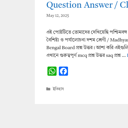
Question Answer / Cl
May 12, 2025
এই পোষ্টটিতে তোমাদের দেখিয়েছি পশ্চিমবঙ্গ মধ্যশ
বৈশিষ্ট্য ও পর্যালোচনা দশম শ্রেণী / Mad
Bengal Board প্রশ্ন উত্তর। আশা করি এই
এখানে গুরুত্বপূর্ণ mcq প্রশ্ন উত্তর saq প্রশ্ন …
W
F
h
ac
at
e
Categories
ইতিহাস
s
b
A
o
p
o
p
k