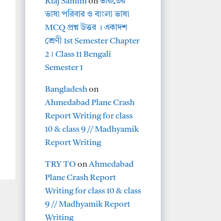
Riaj Samim
on
ভারতের
ভাষা পরিবার ও বাংলা ভাষা
MCQ প্রশ্ন উত্তর । একাদশ
শ্রেণী 1st Semester Chapter
2। Class 11 Bengali
Semester 1
Bangladesh
on
Ahmedabad Plane Crash
Report Writing for class
10 & class 9 // Madhyamik
Report Writing
TRY TO
on
Ahmedabad
Plane Crash Report
Writing for class 10 & class
9 // Madhyamik Report
Writing