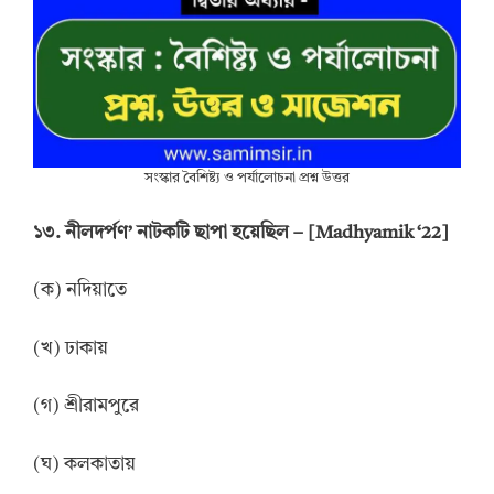
সংস্কার বৈশিষ্ট্য ও পর্যালোচনা প্রশ্ন উত্তর
১৩. নীলদর্পণ’ নাটকটি ছাপা হয়েছিল – [Madhyamik ‘22]
(ক) নদিয়াতে
(খ) ঢাকায়
(গ) শ্রীরামপুরে
(ঘ) কলকাতায়