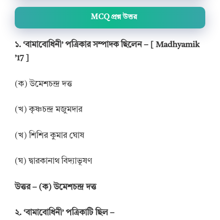
MCQ প্রশ্ন উত্তর
১. ‘বামাবোধিনী’ পত্রিকার সম্পাদক ছিলেন – [ Madhyamik
’17 ]
(ক) উমেশচন্দ্র দত্ত
(খ) কৃষ্ণচন্দ্র মজুমদার
(খ) শিশির কুমার ঘোষ
(ঘ) দ্বারকানাথ বিদ্যাভূষণ
উ
ত্তর –
(ক) উমেশচন্দ্র দত্ত
২. ‘বামাবোধিনী’ পত্রিকাটি ছিল –