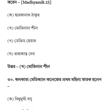
করেন – [Madhyamik 25]
(ক) দ্বারকানাথ ঠাকুর
(খ) মোতিলাল শীল
(গ) ডেভিড হেয়ার
(ঘ) রাধাকান্ত দেব
উত্তর
–
(খ) মোতিলাল শীল
৩০. কলকাতা মেডিক্যাল কলেজের প্রথম মহিলা স্নাতক হলেন
–
(ক) বিধুমুখী বসু