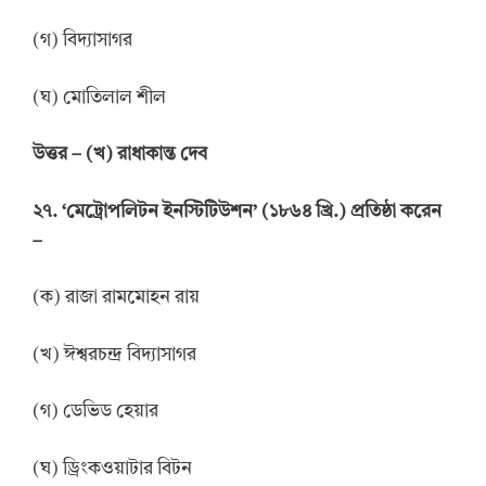
(গ) বিদ্যাসাগর
(ঘ) মোতিলাল শীল
উত্তর
–
(খ) রাধাকান্ত দেব
২৭. ‘মেট্রোপলিটন ইনস্টিটিউশন’ (১৮৬৪ খ্রি.) প্রতিষ্ঠা করেন
–
(ক) রাজা রামমোহন রায়
(খ) ঈশ্বরচন্দ্র বিদ্যাসাগর
(গ) ডেভিড হেয়ার
(ঘ) ড্রিংকওয়াটার বিটন