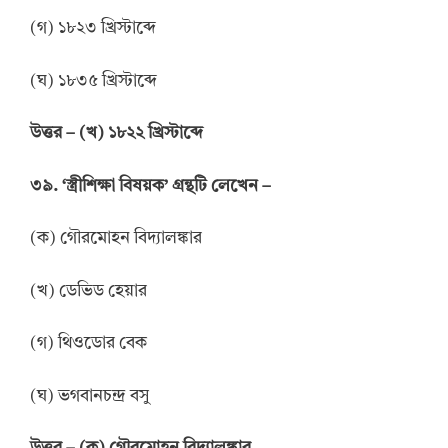
(গ) ১৮২৩ খ্রিস্টাব্দে
(ঘ) ১৮৩৫ খ্রিস্টাব্দে
উত্তর
–
(খ) ১৮২২ খ্রিস্টাব্দে
৩৯. ‘স্ত্রীশিক্ষা বিষয়ক’ গ্রন্থটি লেখেন –
(ক) গৌরমোহন বিদ্যালঙ্কার
(খ) ডেভিড হেয়ার
(গ) থিওডোর বেক
(ঘ) ভগবানচন্দ্র বসু