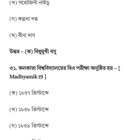
(খ) সরোজিনী নাইডু
(গ) কল্পনা দত্ত
(ঘ) বীণা দাস
উত্তর
–
(ক) বিধুমুখী বসু
৩১. কলকাতা বিশ্ববিদ্যালয়ের বিএ পরীক্ষা অনুষ্ঠিত হয় – [
Madhyamik 19 ]
(ক) ১৮৫৭ খ্রিস্টাব্দে
(খ) ১৮৫৮ খ্রিস্টাব্দে
(গ) ১৮৫৯ খ্রিস্টাব্দে