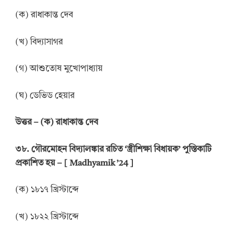
(ক) রাধাকান্ত দেব
(খ) বিদ্যাসাগর
(গ) আশুতোষ মুখোপাধ্যায়
(ঘ) ডেভিড হেয়ার
উত্তর
–
(ক) রাধাকান্ত দেব
৩৮. গৌরমোহন বিদ্যালঙ্কার রচিত ‘স্ত্রীশিক্ষা বিধায়ক’ পুস্তিকাটি
প্রকাশিত হয় – [ Madhyamik ’24 ]
(ক) ১৮১৭ খ্রিস্টাব্দে
(খ) ১৮২২ খ্রিস্টাব্দে