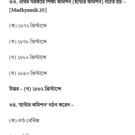
৩৩. প্রথম সরকারি শিক্ষা কমিশন (হান্টার কমিশন) গঠিত হয় –
[Madhyamik 20]
(ক) ১৮৭২ খ্রিস্টাব্দে
(খ) ১৮৭৮ খ্রিস্টাব্দে
(গ) ১৮৮২ খ্রিস্টাব্দে
(ঘ) ১৮৯০ খ্রিস্টাব্দে
উত্তর
–
(গ) ১৮৮২ খ্রিস্টাব্দে
৩৪. ‘হান্টার কমিশন’ গঠন করেন –
(ক) লর্ড বেন্টিঙ্ক