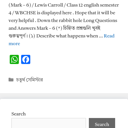
(Mark – 6) / Lewis Carroll / Class 12 english semester
4 / WBCHSE is displayed here . Hope that it will be
very helpful . Down the rabbit hole Long Questions
and Answers Mark – 6 (*) চিহ্নিত প্রশ্নগুলি খুবই
গুরুত্বপূর্ণ। (১) Describe what happens when …
Read
more
W
F
h
ac
at
e
Categories
চতুর্থ সেমিস্টার
s
b
A
o
p
o
p
k
Search
Search