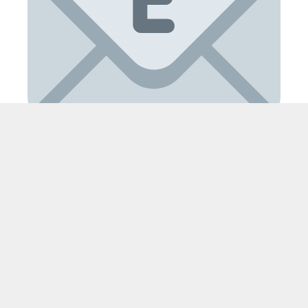
ইমেইল:
riajsamim123@gmail.com