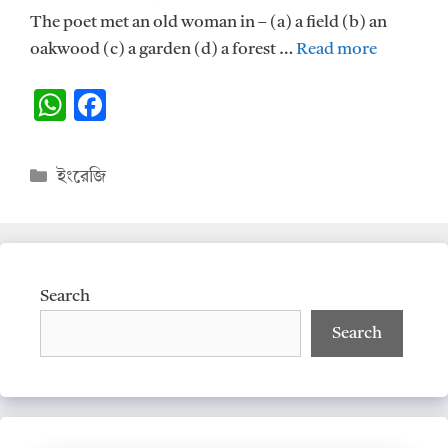
The poet met an old woman in – (a) a field (b) an
oakwood (c) a garden (d) a forest …
Read more
W
F
h
ac
at
e
Categories
ইংরেজি
s
b
A
o
p
o
p
k
Search
Search