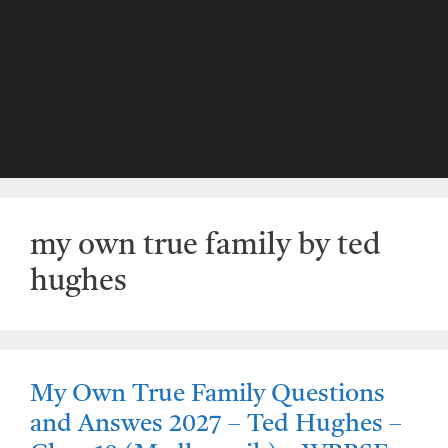
my own true family by ted
hughes
My Own True Family Questions
and Answes 2027 – Ted Hughes –