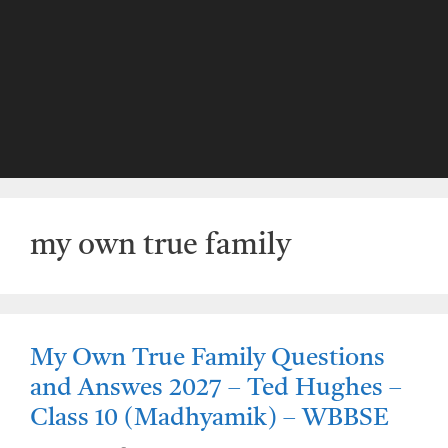
my own true family
My Own True Family Questions
and Answes 2027 – Ted Hughes –
Class 10 (Madhyamik) – WBBSE